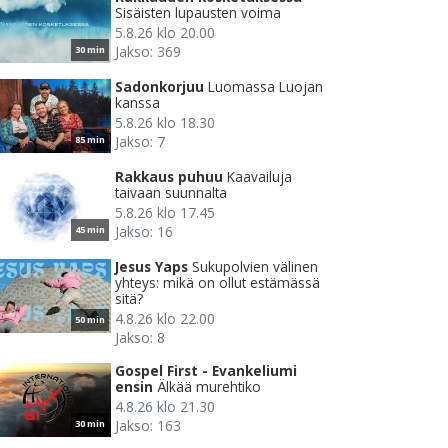
Sisäisten lupausten voima
5.8.26 klo 20.00
Jakso: 369
30 min
Sadonkorjuu
Luomassa Luojan
kanssa
5.8.26 klo 18.30
Jakso: 7
85 min
Rakkaus puhuu
Kaavailuja
taivaan suunnalta
5.8.26 klo 17.45
Jakso: 16
45 min
Jesus Yaps
Sukupolvien välinen
yhteys: mikä on ollut estämässä
sitä?
4.8.26 klo 22.00
50 min
Jakso: 8
Gospel First - Evankeliumi
ensin
Älkää murehtiko
4.8.26 klo 21.30
Jakso: 163
30 min