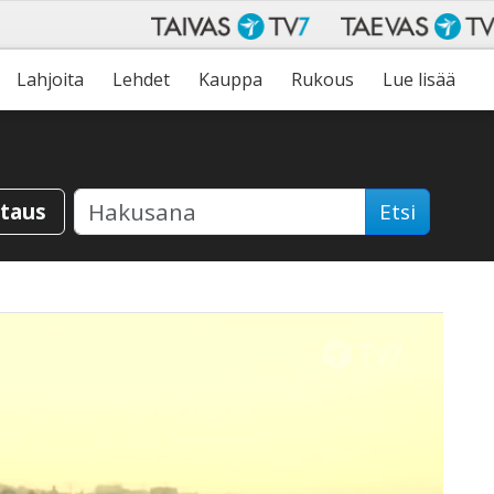
Lahjoita
Lehdet
Kauppa
Rukous
Lue lisää
staus
Etsi