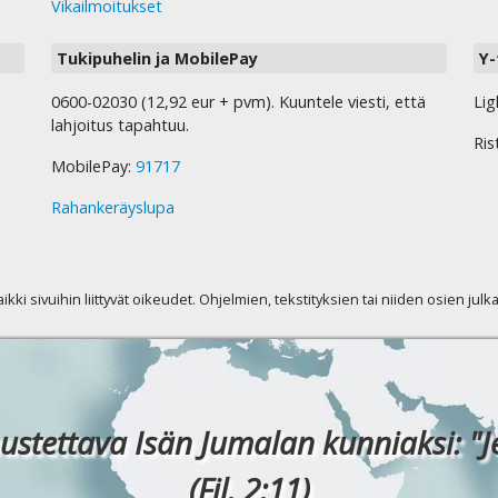
Vikailmoitukset
Tukipuhelin ja MobilePay
Y-
0600-02030 (12,92 eur + pvm). Kuuntele viesti, että
Lig
lahjoitus tapahtuu.
Ris
MobilePay:
91717
Rahankeräyslupa
kaikki sivuihin liittyvät oikeudet. Ohjelmien, tekstityksien tai niiden osien jul
ustettava Isän Jumalan kunniaksi: "J
(Fil. 2:11)