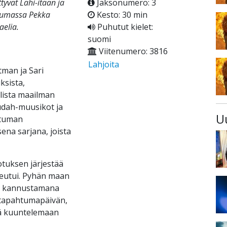
tyvät Lähi-itään ja
Jaksonumero: 3
ahtumassa Pekka
Kesto: 30 min
aelia.
Puhutut kielet:
suomi
Viitenumero: 3816
Lahjoita
man ja Sari
ksista,
olista maailman
Judah-muusikot ja
U
htuman
ena sarjana, joista
otuksen järjestää
teutui. Pyhän maan
in, kannustamana
l -tapahtumapäivän,
iä kuuntelemaan