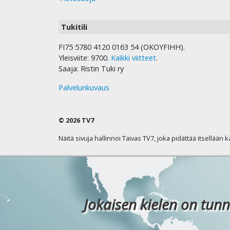
Tukitili
FI75 5780 4120 0163 54 (OKOYFIHH).
Yleisviite: 9700.
Kaikki viitteet
.
Saaja: Ristin Tuki ry
Palvelunkuvaus
© 2026 TV7
Näitä sivuja hallinnoi Taivas TV7, joka pidättää itsellään 
Jokaisen kielen on tunn