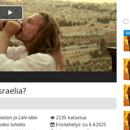
Toista
Video
U
raelia?
pastori ja Lähi-idän
2235 katselua
 kaksi tuhatta
Ensilähetys: su 6.4.2025