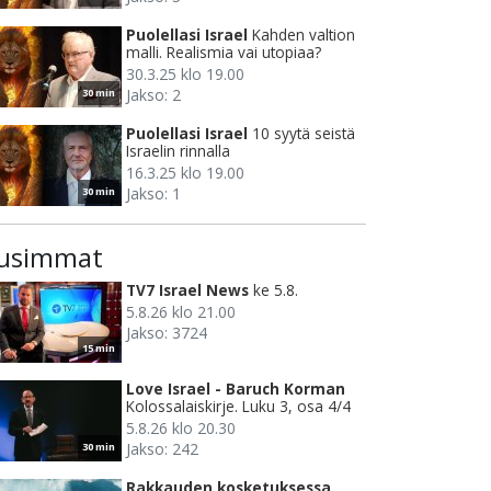
Puolellasi Israel
Kahden valtion
malli. Realismia vai utopiaa?
30.3.25 klo 19.00
Jakso: 2
30 min
Puolellasi Israel
10 syytä seistä
Israelin rinnalla
16.3.25 klo 19.00
Jakso: 1
30 min
usimmat
TV7 Israel News
ke 5.8.
5.8.26 klo 21.00
Jakso: 3724
15 min
Love Israel - Baruch Korman
Kolossalaiskirje. Luku 3, osa 4/4
5.8.26 klo 20.30
Jakso: 242
30 min
Rakkauden kosketuksessa