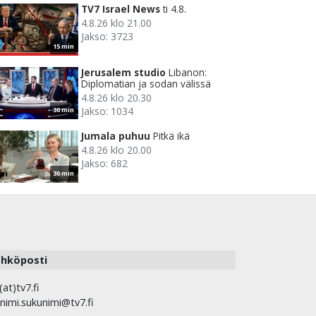
TV7 Israel News
ti 4.8.
4.8.26 klo 21.00
Jakso: 3723
15 min
Jerusalem studio
Libanon:
Diplomatian ja sodan välissä
4.8.26 klo 20.30
Jakso: 1034
30 min
Jumala puhuu
Pitkä ikä
4.8.26 klo 20.00
Jakso: 682
30 min
hköposti
(at)tv7.fi
nimi.sukunimi@tv7.fi