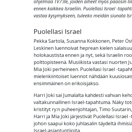
ohjelmaa TV7:lle, joiden aiheet myös pääosin liit
ennen kaikkea Israeliin. Puolellasi Israel -tap
vastaa kysymykseen, tuleeko meidän siunata Isr
Puolellasi Israel
Pekka Sartola, Susanna Kokkonen, Peter Öst
Leskinen luennoivat heprean kielen salaisuu
holokaustista ennen ja nyt, sekä Israelin ro
polttopisteenä. Musiikista vastasi nuorten 
Mia Joki perheineen. Puolellasi Israel -tapa
mielenkiintoiset luennot nähdään kuusiosais
ensimmäinen on erikoisjakso.
Harri Joki sai Jumalalta kahdesti vahvan keh
valtakunnallinen Israel-tapahtuma. Näky to
kristityt ry:n puheenjohtajan, Timo Suutar
Harri ja Mia Joki järjestivät Puolellasi Israe
johon saapui koko juhlasalin täydeltä ihmis
Israel-asiantuntijoita.