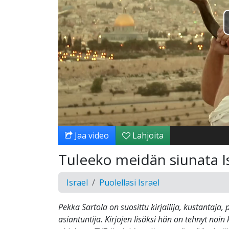
Jaa video
Lahjoita
Tuleeko meidän siunata Is
Israel
Puolellasi Israel
Pekka Sartola on suosittu kirjailija, kustantaja, 
asiantuntija. Kirjojen lisäksi hän on tehnyt noin