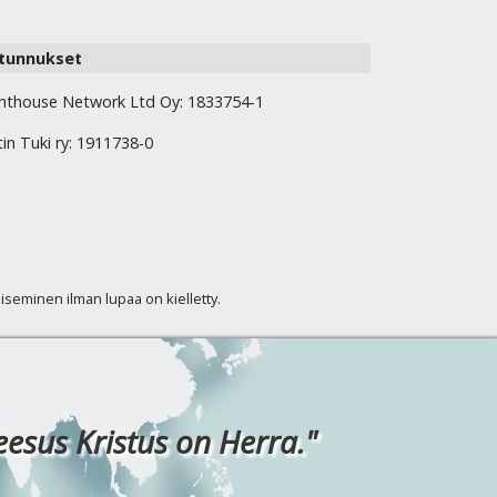
tunnukset
hthouse Network Ltd Oy: 1833754-1
tin Tuki ry: 1911738-0
kaiseminen ilman lupaa on kielletty.
eesus Kristus on Herra."