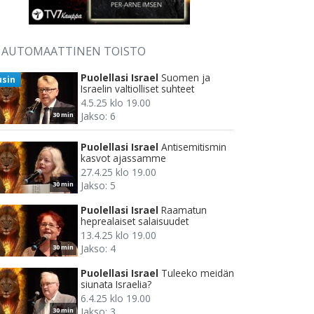
AUTOMAATTINEN TOISTO
Puolellasi Israel
Suomen ja
usin
Israelin valtiolliset suhteet
4.5.25 klo 19.00
Jakso: 6
30 min
Puolellasi Israel
Antisemitismin
kasvot ajassamme
27.4.25 klo 19.00
Jakso: 5
30 min
Puolellasi Israel
Raamatun
heprealaiset salaisuudet
13.4.25 klo 19.00
Jakso: 4
30 min
Puolellasi Israel
Tuleeko meidän
siunata Israelia?
6.4.25 klo 19.00
Jakso: 3
30 min