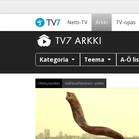
Netti-TV
Arkki
TV-opas
Kategoria
Teema
A-Ö li
Oletussoitin
Vaihtoehtoinen soitin