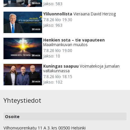
Jakso: 583
30 min
Yliluonnollista
Vieraana David Herzog
7.8.26 klo 19.30
Jakso: 963
30 min
Henkien sota – tie vapauteen
Maailmankuvan muutos
7.8.26 klo 19.00
Jakso: 10
30 min
Kuningas saapuu
Voimatekoja Jumalan
valtakunnassa
7.8.26 klo 18.15
Jakso: 102
30 min
Yhteystiedot
Osoite
Vilhonvuorenkatu 11 A 3. krs 00500 Helsinki