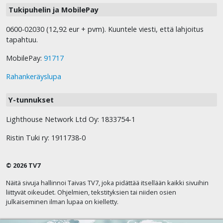
Tukipuhelin ja MobilePay
0600-02030 (12,92 eur + pvm). Kuuntele viesti, että lahjoitus
tapahtuu.
MobilePay:
91717
Rahankeräyslupa
Y-tunnukset
Lighthouse Network Ltd Oy: 1833754-1
Ristin Tuki ry: 1911738-0
© 2026 TV7
Näitä sivuja hallinnoi Taivas TV7, joka pidättää itsellään kaikki sivuihin
liittyvät oikeudet. Ohjelmien, tekstityksien tai niiden osien
julkaiseminen ilman lupaa on kielletty.