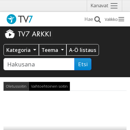
Näytä
Kanavat
valikko
Valikko
Kategoria
Teema
A-Ö listaus
Etsi
Oletussoitin
Vaihtoehtoinen soitin