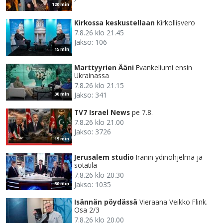
120 min
Kirkossa keskustellaan
Kirkollisvero
7.8.26 klo 21.45
Jakso: 106
15 min
Marttyyrien Ääni
Evankeliumi ensin
Ukrainassa
7.8.26 klo 21.15
Jakso: 341
30 min
TV7 Israel News
pe 7.8.
7.8.26 klo 21.00
Jakso: 3726
15 min
Jerusalem studio
Iranin ydinohjelma ja
sotatila
7.8.26 klo 20.30
Jakso: 1035
30 min
Isännän pöydässä
Vieraana Veikko Flink.
Osa 2/3
7.8.26 klo 20.00