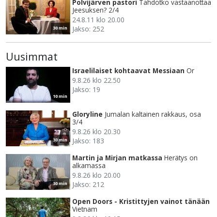
Polvijärven pastori
Tahdotko vastaanottaa
Jeesuksen? 2/4
24.8.11 klo 20.00
Jakso: 252
30 min
Uusimmat
Israelilaiset kohtaavat Messiaan
Or
9.8.26 klo 22.50
Jakso: 19
10 min
Gloryline
Jumalan kaltainen rakkaus, osa
3/4
9.8.26 klo 20.30
Jakso: 183
30 min
Martin ja Mirjan matkassa
Herätys on
alkamassa
9.8.26 klo 20.00
Jakso: 212
30 min
Open Doors - Kristittyjen vainot tänään
Vietnam