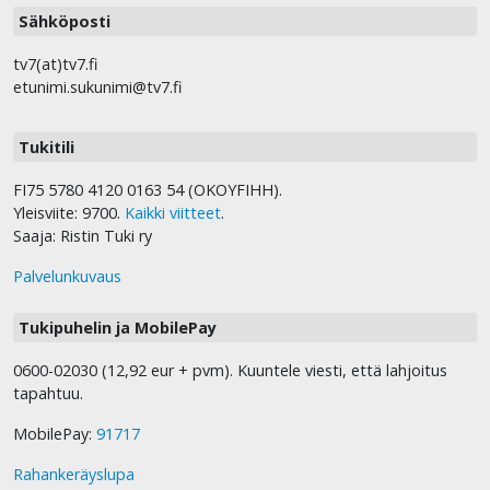
Sähköposti
tv7(at)tv7.fi
etunimi.sukunimi@tv7.fi
Tukitili
FI75 5780 4120 0163 54 (OKOYFIHH).
Yleisviite: 9700.
Kaikki viitteet
.
Saaja: Ristin Tuki ry
Palvelunkuvaus
Tukipuhelin ja MobilePay
0600-02030 (12,92 eur + pvm). Kuuntele viesti, että lahjoitus
tapahtuu.
MobilePay:
91717
Rahankeräyslupa