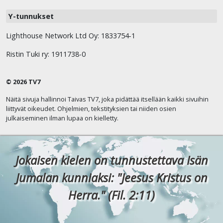
Y-tunnukset
Lighthouse Network Ltd Oy: 1833754-1
Ristin Tuki ry: 1911738-0
© 2026 TV7
Näitä sivuja hallinnoi Taivas TV7, joka pidättää itsellään kaikki sivuihin
liittyvät oikeudet. Ohjelmien, tekstityksien tai niiden osien
julkaiseminen ilman lupaa on kielletty.
Jokaisen kielen on tunnustettava Isän
Jumalan kunniaksi: "Jeesus Kristus on
Herra." (Fil. 2:11)