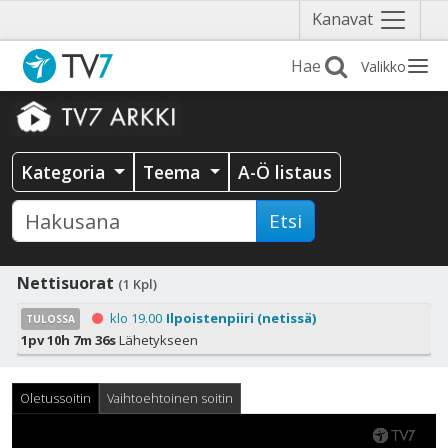
Näytä
Kanavat
valikko
Valikko
Kategoria
Teema
A-Ö listaus
Etsi
Nettisuorat
(1 Kpl)
klo 19.00
Ilpoistenpiiri (netissä)
TULOSSA
1pv 10h 7m 36s
Lähetykseen
Oletussoitin
Vaihtoehtoinen soitin