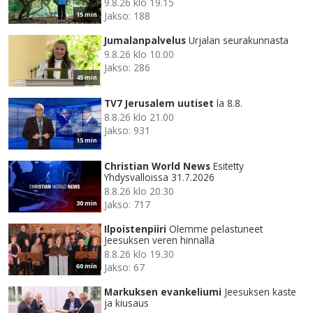
9.8.26 klo 19.15
Jakso: 188
15 min
Jumalanpalvelus
Urjalan seurakunnasta
9.8.26 klo 10.00
Jakso: 286
45 min
TV7 Jerusalem uutiset
la 8.8.
8.8.26 klo 21.00
Jakso: 931
15 min
Christian World News
Esitetty
Yhdysvalloissa 31.7.2026
8.8.26 klo 20.30
Jakso: 717
30 min
Ilpoistenpiiri
Olemme pelastuneet
Jeesuksen veren hinnalla
8.8.26 klo 19.30
Jakso: 67
60 min
Markuksen evankeliumi
Jeesuksen kaste
ja kiusaus