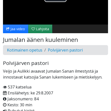
Toista
Video
Jaa video
Lahjoita
Jumalan äänen kuuleminen
Kotimainen opetus
Polvijärven pastori
Polvijärven pastori
Veijo ja Aulikki avaavat Jumalan Sanan ilmestystä ja
innostavat katsojia Sanan lukemiseen ja mietiskelyyn.
537 katselua
Ensilähetys: ke 29.8.2007
Jaksonumero: 84
Kesto: 30 min
Puhutut kielet: