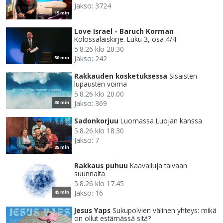
Jakso: 3724
15 min
Love Israel - Baruch Korman
Kolossalaiskirje. Luku 3, osa 4/4
5.8.26 klo 20.30
Jakso: 242
30 min
Rakkauden kosketuksessa
Sisäisten
lupausten voima
5.8.26 klo 20.00
Jakso: 369
30 min
Sadonkorjuu
Luomassa Luojan kanssa
5.8.26 klo 18.30
Jakso: 7
85 min
Rakkaus puhuu
Kaavailuja taivaan
suunnalta
5.8.26 klo 17.45
Jakso: 16
45 min
Jesus Yaps
Sukupolvien välinen yhteys: mikä
on ollut estämässä sitä?