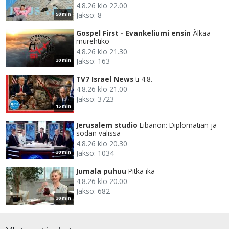
4.8.26 klo 22.00
Jakso: 8
50 min
Gospel First - Evankeliumi ensin
Älkää
murehtiko
4.8.26 klo 21.30
Jakso: 163
30 min
TV7 Israel News
ti 4.8.
4.8.26 klo 21.00
Jakso: 3723
15 min
Jerusalem studio
Libanon: Diplomatian ja
sodan välissä
4.8.26 klo 20.30
Jakso: 1034
30 min
Jumala puhuu
Pitkä ikä
4.8.26 klo 20.00
Jakso: 682
30 min