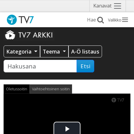
Näytä
Kanavat
valikko
Valikko
Kategoria
Teema
A-Ö listaus
Etsi
Oletussoitin
Vaihtoehtoinen soitin