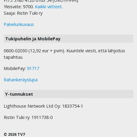
FI75 5780 4120 0163 54 (OKOYFIHH).
Yleisviite: 9700.
Kaikki viitteet
.
Saaja: Ristin Tuki ry
Palvelunkuvaus
Tukipuhelin ja MobilePay
0600-02030 (12,92 eur + pvm). Kuuntele viesti, että lahjoitus
tapahtuu.
MobilePay:
91717
Rahankeräyslupa
Y-tunnukset
Lighthouse Network Ltd Oy: 1833754-1
Ristin Tuki ry: 1911738-0
© 2026 TV7