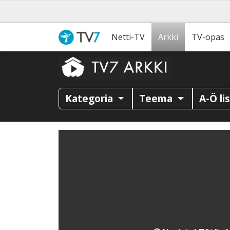
Netti-TV
Arkki
TV-opas
Kategoria
Teema
A-Ö li