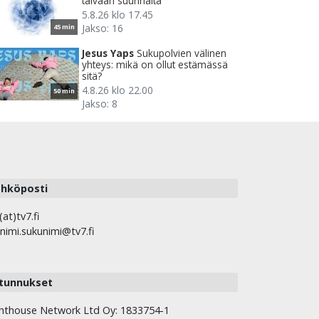
taivaan suunnalta
5.8.26 klo 17.45
Jakso: 16
45 min
Jesus Yaps
Sukupolvien välinen
yhteys: mikä on ollut estämässä
sitä?
4.8.26 klo 22.00
50 min
Jakso: 8
hköposti
(at)tv7.fi
nimi.sukunimi@tv7.fi
tunnukset
hthouse Network Ltd Oy: 1833754-1