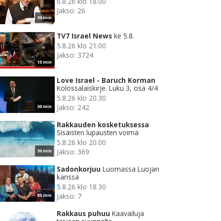
6.8.26 klo 18.00
Jakso: 26
30 min
TV7 Israel News
ke 5.8.
5.8.26 klo 21.00
Jakso: 3724
15 min
Love Israel - Baruch Korman
Kolossalaiskirje. Luku 3, osa 4/4
5.8.26 klo 20.30
Jakso: 242
30 min
Rakkauden kosketuksessa
Sisäisten lupausten voima
5.8.26 klo 20.00
Jakso: 369
30 min
Sadonkorjuu
Luomassa Luojan
kanssa
5.8.26 klo 18.30
Jakso: 7
85 min
Rakkaus puhuu
Kaavailuja