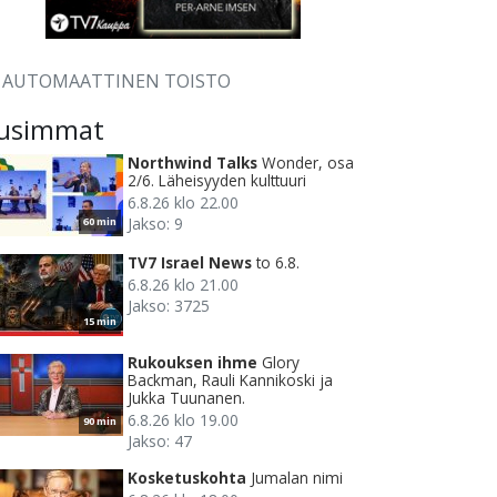
AUTOMAATTINEN TOISTO
usimmat
Northwind Talks
Wonder, osa
2/6. Läheisyyden kulttuuri
6.8.26 klo 22.00
Jakso: 9
60 min
TV7 Israel News
to 6.8.
6.8.26 klo 21.00
Jakso: 3725
15 min
Rukouksen ihme
Glory
Backman, Rauli Kannikoski ja
Jukka Tuunanen.
6.8.26 klo 19.00
90 min
Jakso: 47
Kosketuskohta
Jumalan nimi