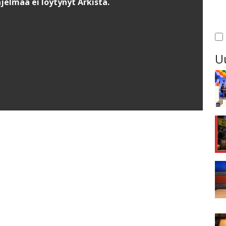
jelmaa ei löytynyt Arkista.
U