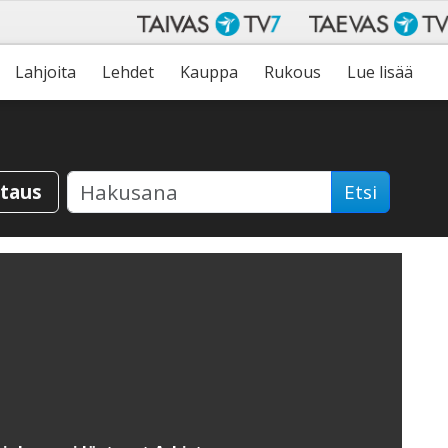
Lahjoita
Lehdet
Kauppa
Rukous
Lue lisää
staus
Etsi