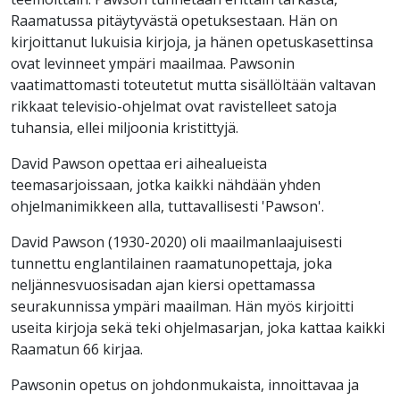
Raamatussa pitäytyvästä opetuksestaan. Hän on
kirjoittanut lukuisia kirjoja, ja hänen opetuskasettinsa
ovat levinneet ympäri maailmaa. Pawsonin
vaatimattomasti toteutetut mutta sisällöltään valtavan
rikkaat televisio-ohjelmat ovat ravistelleet satoja
tuhansia, ellei miljoonia kristittyjä.
David Pawson opettaa eri aihealueista
teemasarjoissaan, jotka kaikki nähdään yhden
ohjelmanimikkeen alla, tuttavallisesti 'Pawson'.
David Pawson (1930-2020) oli maailmanlaajuisesti
tunnettu englantilainen raamatunopettaja, joka
neljännesvuosisadan ajan kiersi opettamassa
seurakunnissa ympäri maailman. Hän myös kirjoitti
useita kirjoja sekä teki ohjelmasarjan, joka kattaa kaikki
Raamatun 66 kirjaa.
Pawsonin opetus on johdonmukaista, innoittavaa ja