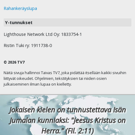
Rahankeräyslupa
Y-tunnukset
Lighthouse Network Ltd Oy: 1833754-1
Ristin Tuki ry: 1911738-0
© 2026 TV7
Näitä sivuja hallinnoi Taivas TV7, joka pidättää itsellään kaikki sivuihin
liittyvät oikeudet. Ohjelmien, tekstityksien tai niiden osien
julkaiseminen ilman lupaa on kielletty.
Jokaisen kielen on tunnustettava Isän
Jumalan kunniaksi: "Jeesus Kristus on
Herra." (Fil. 2:11)