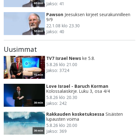
Jakso: 41
60 min
Pawson
Jeesuksen kirjeet seurakunnilleen
9/9
22.1.08 klo 23.30
Jakso: 40
50 min
Uusimmat
TV7 Israel News
ke 5.8.
5.8.26 klo 21.00
Jakso: 3724
15 min
Love Israel - Baruch Korman
Kolossalaiskirje. Luku 3, osa 4/4
5.8.26 klo 20.30
Jakso: 242
30 min
Rakkauden kosketuksessa
Sisäisten
lupausten voima
5.8.26 klo 20.00
Jakso: 369
30 min