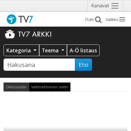
Näytä
Kanavat
valikko
Valikko
Kategoria
Teema
A-Ö listaus
Etsi
Oletussoitin
Vaihtoehtoinen soitin