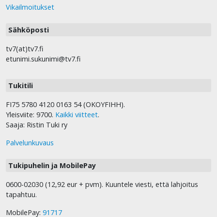
Vikailmoitukset
Sähköposti
tv7(at)tv7.fi
etunimi.sukunimi@tv7.fi
Tukitili
FI75 5780 4120 0163 54 (OKOYFIHH).
Yleisviite: 9700.
Kaikki viitteet
.
Saaja: Ristin Tuki ry
Palvelunkuvaus
Tukipuhelin ja MobilePay
0600-02030 (12,92 eur + pvm). Kuuntele viesti, että lahjoitus
tapahtuu.
MobilePay:
91717