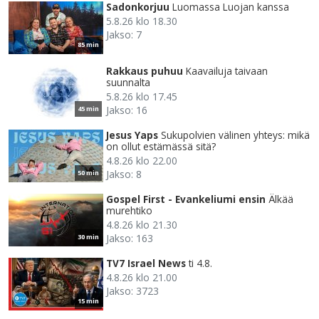
Sadonkorjuu
Luomassa Luojan kanssa
5.8.26 klo 18.30
Jakso: 7
85 min
Rakkaus puhuu
Kaavailuja taivaan
suunnalta
5.8.26 klo 17.45
Jakso: 16
45 min
Jesus Yaps
Sukupolvien välinen yhteys: mikä
on ollut estämässä sitä?
4.8.26 klo 22.00
Jakso: 8
50 min
Gospel First - Evankeliumi ensin
Älkää
murehtiko
4.8.26 klo 21.30
Jakso: 163
30 min
TV7 Israel News
ti 4.8.
4.8.26 klo 21.00
Jakso: 3723
15 min