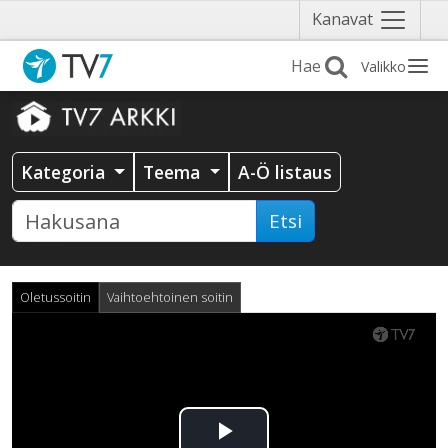
Näytä
Kanavat
valikko
Valikko
Kategoria
Teema
A-Ö listaus
Etsi
Oletussoitin
Vaihtoehtoinen soitin