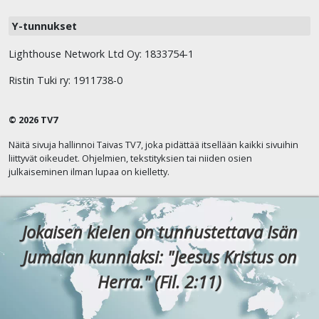
Y-tunnukset
Lighthouse Network Ltd Oy: 1833754-1
Ristin Tuki ry: 1911738-0
© 2026 TV7
Näitä sivuja hallinnoi Taivas TV7, joka pidättää itsellään kaikki sivuihin
liittyvät oikeudet. Ohjelmien, tekstityksien tai niiden osien
julkaiseminen ilman lupaa on kielletty.
Jokaisen kielen on tunnustettava Isän
Jumalan kunniaksi: "Jeesus Kristus on
Herra." (Fil. 2:11)