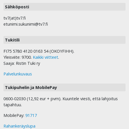
Sähköposti
tv7(at)tv7.fi
etunimi.sukunimi@tv7.fi
Tukitili
FI75 5780 4120 0163 54 (OKOYFIHH).
Yleisviite: 9700.
Kaikki viitteet
.
Saaja: Ristin Tuki ry
Palvelunkuvaus
Tukipuhelin ja MobilePay
0600-02030 (12,92 eur + pvm). Kuuntele viesti, että lahjoitus
tapahtuu.
MobilePay:
91717
Rahankeräyslupa