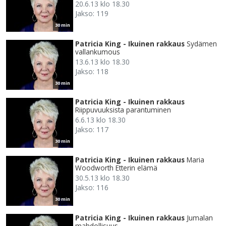
20.6.13 klo 18.30
Jakso: 119
30 min
Patricia King - Ikuinen rakkaus
Sydämen
vallankumous
13.6.13 klo 18.30
Jakso: 118
30 min
Patricia King - Ikuinen rakkaus
Riippuvuuksista parantuminen
6.6.13 klo 18.30
Jakso: 117
30 min
Patricia King - Ikuinen rakkaus
Maria
Woodworth Etterin elämä
30.5.13 klo 18.30
Jakso: 116
30 min
Patricia King - Ikuinen rakkaus
Jumalan
mahdollisuus