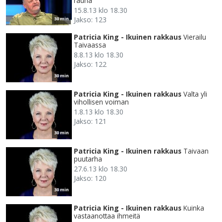
rauha
15.8.13 klo 18.30
Jakso: 123
30 min
Patricia King - Ikuinen rakkaus
Vierailu
Taivaassa
8.8.13 klo 18.30
Jakso: 122
30 min
Patricia King - Ikuinen rakkaus
Valta yli
vihollisen voiman
1.8.13 klo 18.30
Jakso: 121
30 min
Patricia King - Ikuinen rakkaus
Taivaan
puutarha
27.6.13 klo 18.30
Jakso: 120
30 min
Patricia King - Ikuinen rakkaus
Kuinka
vastaanottaa ihmeitä