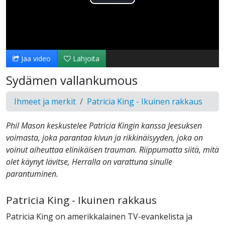
Toista
Video
Jaa video
Lahjoita
Sydämen vallankumous
Ihmeet ja merkit
Patricia King - Ikuinen rakkaus
Phil Mason keskustelee Patricia Kingin kanssa Jeesuksen
voimasta, joka parantaa kivun ja rikkinäisyyden, joka on
voinut aiheuttaa elinikäisen trauman. Riippumatta siitä, mitä
olet käynyt lävitse, Herralla on varattuna sinulle
parantuminen.
Patricia King - Ikuinen rakkaus
Patricia King on amerikkalainen TV-evankelista ja