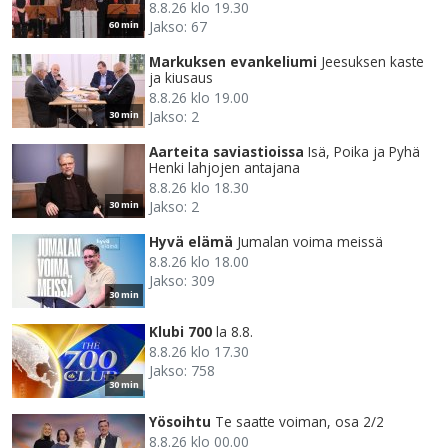
8.8.26 klo 19.30
Jakso: 67
60 min
Markuksen evankeliumi
Jeesuksen kaste
ja kiusaus
8.8.26 klo 19.00
Jakso: 2
30 min
Aarteita saviastioissa
Isä, Poika ja Pyhä
Henki lahjojen antajana
8.8.26 klo 18.30
Jakso: 2
30 min
Hyvä elämä
Jumalan voima meissä
8.8.26 klo 18.00
Jakso: 309
30 min
Klubi 700
la 8.8.
8.8.26 klo 17.30
Jakso: 758
30 min
Yösoihtu
Te saatte voiman, osa 2/2
8.8.26 klo 00.00