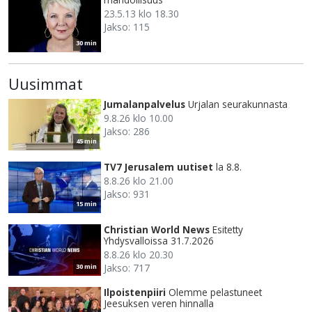
23.5.13 klo 18.30
Jakso: 115
30 min
Uusimmat
Jumalanpalvelus
Urjalan seurakunnasta
9.8.26 klo 10.00
Jakso: 286
45 min
TV7 Jerusalem uutiset
la 8.8.
8.8.26 klo 21.00
Jakso: 931
15 min
Christian World News
Esitetty
Yhdysvalloissa 31.7.2026
8.8.26 klo 20.30
Jakso: 717
30 min
Ilpoistenpiiri
Olemme pelastuneet
Jeesuksen veren hinnalla