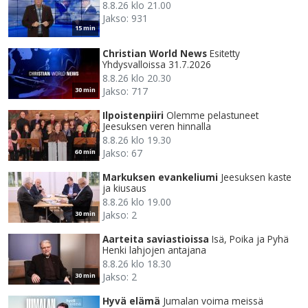
8.8.26 klo 21.00
Jakso: 931
15 min
Christian World News
Esitetty
Yhdysvalloissa 31.7.2026
8.8.26 klo 20.30
Jakso: 717
30 min
Ilpoistenpiiri
Olemme pelastuneet
Jeesuksen veren hinnalla
8.8.26 klo 19.30
Jakso: 67
60 min
Markuksen evankeliumi
Jeesuksen kaste
ja kiusaus
8.8.26 klo 19.00
Jakso: 2
30 min
Aarteita saviastioissa
Isä, Poika ja Pyhä
Henki lahjojen antajana
8.8.26 klo 18.30
Jakso: 2
30 min
Hyvä elämä
Jumalan voima meissä