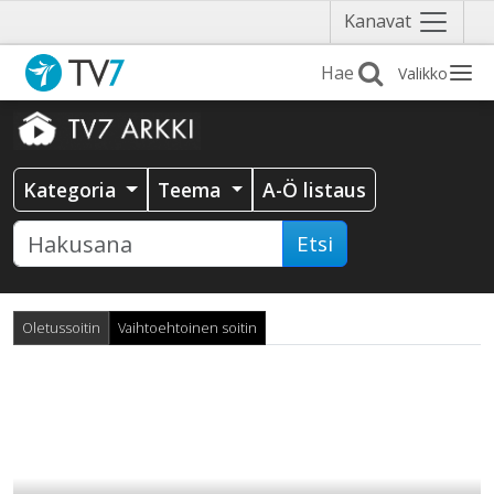
Näytä
Kanavat
valikko
Valikko
Kategoria
Teema
A-Ö listaus
Etsi
Oletussoitin
Vaihtoehtoinen soitin