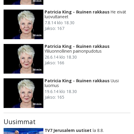
30 min
Patricia King - Ikuinen rakkaus
He eivät
luovuttaneet
7.8.14 klo 18.30
Jakso: 167
30 min
Patricia King - Ikuinen rakkaus
Yliluonnollinen painonpudotus
26.6.14 klo 18.30
Jakso: 166
30 min
Patricia King - Ikuinen rakkaus
Uusi
luomus
19.6.14 klo 18.30
Jakso: 165
30 min
Uusimmat
TV7 Jerusalem uutiset
la 8.8.