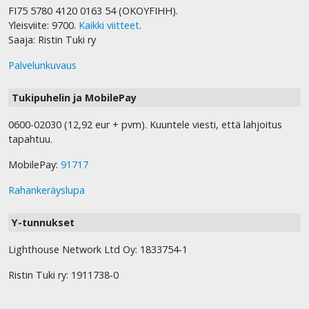
FI75 5780 4120 0163 54 (OKOYFIHH).
Yleisviite: 9700.
Kaikki viitteet
.
Saaja: Ristin Tuki ry
Palvelunkuvaus
Tukipuhelin ja MobilePay
0600-02030 (12,92 eur + pvm). Kuuntele viesti, että lahjoitus
tapahtuu.
MobilePay:
91717
Rahankeräyslupa
Y-tunnukset
Lighthouse Network Ltd Oy: 1833754-1
Ristin Tuki ry: 1911738-0