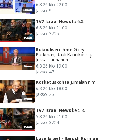
6.8.26 klo 22.00
Jakso: 9
60 min
TV7 Israel News
to 6.8.
6.8.26 klo 21.00
Jakso: 3725
15 min
Rukouksen ihme
Glory
Backman, Rauli Kannikoski ja
Jukka Tuunanen.
6.8.26 klo 19.00
90 min
Jakso: 47
Kosketuskohta
Jumalan nimi
6.8.26 klo 18.00
Jakso: 26
30 min
TV7 Israel News
ke 5.8.
5.8.26 klo 21.00
Jakso: 3724
15 min
Love Israel - Baruch Korman