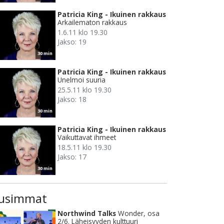
Patricia King - Ikuinen rakkaus
Arkailematon rakkaus
1.6.11 klo 19.30
Jakso: 19
30 min
Patricia King - Ikuinen rakkaus
Unelmoi suuria
25.5.11 klo 19.30
Jakso: 18
30 min
Patricia King - Ikuinen rakkaus
Vaikuttavat ihmeet
18.5.11 klo 19.30
Jakso: 17
30 min
usimmat
Northwind Talks
Wonder, osa
2/6. Läheisyyden kulttuuri