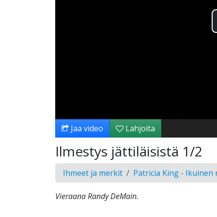
Jaa video
Lahjoita
Ilmestys jättiläisistä 1/2
Ihmeet ja merkit
Patricia King - Ikuinen
Vieraana Randy DeMain.