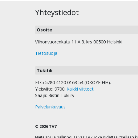
Yhteystiedot
Osoite
Vilhonvuorenkatu 11 A 3. krs 00500 Helsinki
Tietosuoja
Tukitili
FI75 5780 4120 0163 54 (OKOYFIHH).
Yleisviite: 9700.
Kaikki viitteet
.
Saaja: Ristin Tuki ry
Palvelunkuvaus
© 2026 TV7
Näitä sivuja hallinnoi Taivas TV7, joka pidättää itsellään 