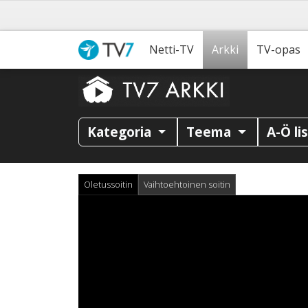
Netti-TV
Arkki
TV-opas
Kategoria
Teema
A-Ö li
Oletussoitin
Vaihtoehtoinen soitin