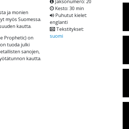
Jaksonumero: 20
Kesto: 30 min
sta ja monien
Puhutut kielet:
 nyt myös Suomessa.
englanti
isuuden kautta.
Tekstitykset:
suomi
me Prophetic) on
on tuoda julki
tallisten sanojen,
yötätunnon kautta.