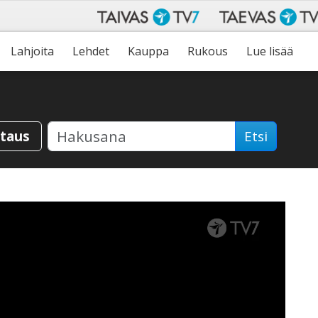
Lahjoita
Lehdet
Kauppa
Rukous
Lue lisää
staus
Etsi