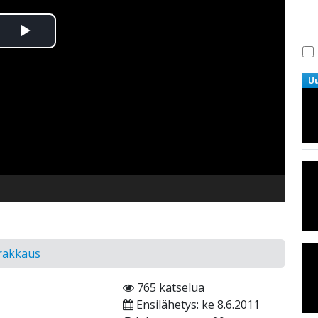
Toista
Video
U
 rakkaus
765 katselua
Ensilähetys: ke 8.6.2011