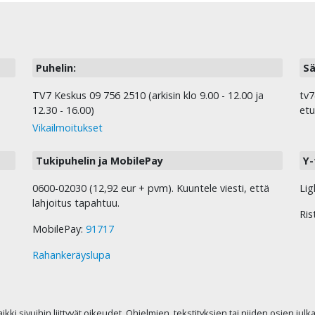
Puhelin:
Sä
TV7 Keskus 09 756 2510 (arkisin klo 9.00 - 12.00 ja
tv7
12.30 - 16.00)
etu
Vikailmoitukset
Tukipuhelin ja MobilePay
Y-
0600-02030 (12,92 eur + pvm). Kuuntele viesti, että
Lig
lahjoitus tapahtuu.
Ris
MobilePay:
91717
Rahankeräyslupa
kaikki sivuihin liittyvät oikeudet. Ohjelmien, tekstityksien tai niiden osien jul