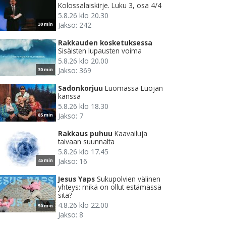
Kolossalaiskirje. Luku 3, osa 4/4
5.8.26 klo 20.30
Jakso: 242
30 min
Rakkauden kosketuksessa
Sisäisten lupausten voima
5.8.26 klo 20.00
Jakso: 369
30 min
Sadonkorjuu
Luomassa Luojan
kanssa
5.8.26 klo 18.30
Jakso: 7
85 min
Rakkaus puhuu
Kaavailuja
taivaan suunnalta
5.8.26 klo 17.45
Jakso: 16
45 min
Jesus Yaps
Sukupolvien välinen
yhteys: mikä on ollut estämässä
sitä?
4.8.26 klo 22.00
50 min
Jakso: 8