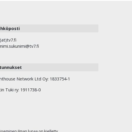
hköposti
(at)tv7.fi
nimi.sukunimi@tv7.fi
tunnukset
hthouse Network Ltd Oy: 1833754-1
tin Tuki ry: 1911738-0
kaiseminen ilman lupaa on kielletty.