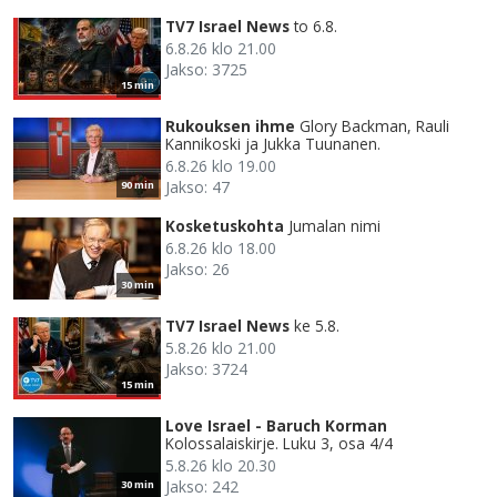
TV7 Israel News
to 6.8.
6.8.26 klo 21.00
Jakso: 3725
15 min
Rukouksen ihme
Glory Backman, Rauli
Kannikoski ja Jukka Tuunanen.
6.8.26 klo 19.00
Jakso: 47
90 min
Kosketuskohta
Jumalan nimi
6.8.26 klo 18.00
Jakso: 26
30 min
TV7 Israel News
ke 5.8.
5.8.26 klo 21.00
Jakso: 3724
15 min
Love Israel - Baruch Korman
Kolossalaiskirje. Luku 3, osa 4/4
5.8.26 klo 20.30
Jakso: 242
30 min