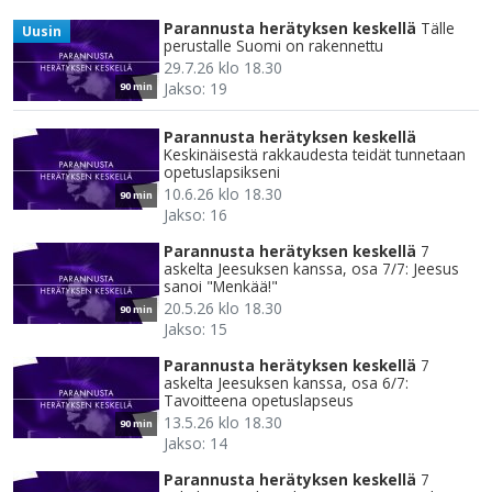
Parannusta herätyksen keskellä
Tälle
Uusin
perustalle Suomi on rakennettu
29.7.26 klo 18.30
Jakso: 19
90 min
Parannusta herätyksen keskellä
Keskinäisestä rakkaudesta teidät tunnetaan
opetuslapsikseni
10.6.26 klo 18.30
90 min
Jakso: 16
Parannusta herätyksen keskellä
7
askelta Jeesuksen kanssa, osa 7/7: Jeesus
sanoi "Menkää!"
20.5.26 klo 18.30
90 min
Jakso: 15
Parannusta herätyksen keskellä
7
askelta Jeesuksen kanssa, osa 6/7:
Tavoitteena opetuslapseus
13.5.26 klo 18.30
90 min
Jakso: 14
Parannusta herätyksen keskellä
7