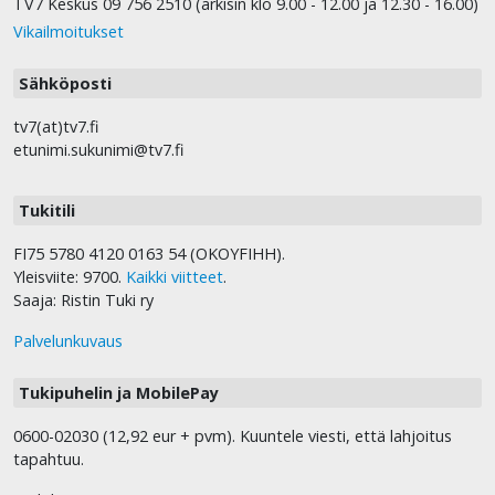
TV7 Keskus 09 756 2510 (arkisin klo 9.00 - 12.00 ja 12.30 - 16.00)
Vikailmoitukset
Sähköposti
tv7(at)tv7.fi
etunimi.sukunimi@tv7.fi
Tukitili
FI75 5780 4120 0163 54 (OKOYFIHH).
Yleisviite: 9700.
Kaikki viitteet
.
Saaja: Ristin Tuki ry
Palvelunkuvaus
Tukipuhelin ja MobilePay
0600-02030 (12,92 eur + pvm). Kuuntele viesti, että lahjoitus
tapahtuu.