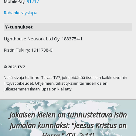
MobilePay:
91717
Rahankeräyslupa
Y-tunnukset
Lighthouse Network Ltd Oy: 1833754-1
Ristin Tuki ry: 1911738-0
© 2026 TV7
Näitä sivuja hallinnoi Taivas TV7, joka pidättää itsellään kaikki sivuihin
liittyvät oikeudet. Ohjelmien, tekstityksien tai niiden osien
julkaiseminen ilman lupaa on kielletty.
Jokaisen kielen on tunnustettava Isän
Jumalan kunniaksi: "Jeesus Kristus on