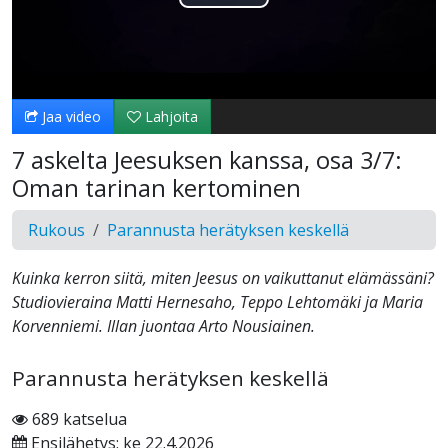
Toista
Video
Jaa video
Lahjoita
7 askelta Jeesuksen kanssa, osa 3/7:
Oman tarinan kertominen
Rukous
Parannusta herätyksen keskellä
Kuinka kerron siitä, miten Jeesus on vaikuttanut elämässäni?
Studiovieraina Matti Hernesaho, Teppo Lehtomäki ja Maria
Korvenniemi. Illan juontaa Arto Nousiainen.
Parannusta herätyksen keskellä
689 katselua
Ensilähetys: ke 22.4.2026