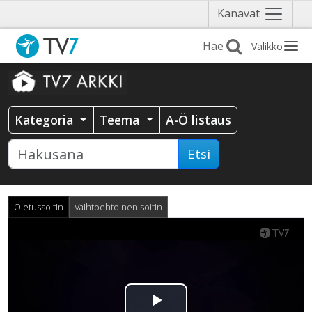
Näytä
Kanavat
valikko
Valikko
Kategoria
Teema
A-Ö listaus
Etsi
Oletussoitin
Vaihtoehtoinen soitin