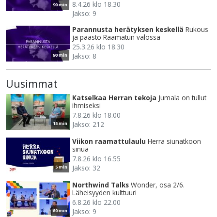
8.4.26 klo 18.30
90 min
Jakso: 9
Parannusta herätyksen keskellä
Rukous
ja paasto Raamatun valossa
25.3.26 klo 18.30
Jakso: 8
90 min
Uusimmat
Katselkaa Herran tekoja
Jumala on tullut
ihmiseksi
7.8.26 klo 18.00
Jakso: 212
15 min
Viikon raamattulaulu
Herra siunatkoon
sinua
7.8.26 klo 16.55
Jakso: 32
5 min
Northwind Talks
Wonder, osa 2/6.
Läheisyyden kulttuuri
6.8.26 klo 22.00
Jakso: 9
60 min