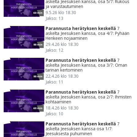
askelta Jeesuksen kanssa, osa 5/7: Rukous
ja varustautuminen
9.5.26 klo 18.30
60 min
Jakso: 13
Parannusta herätyksen keskellä
7
askelta Jeesuksen kanssa, osa 4/7: Pyhään
Henkeen nojaaminen
29.4.26 klo 18.30
90 min
Jakso: 12
Parannusta herätyksen keskellä
7
askelta Jeesuksen kanssa, osa 3/7: Oman
tarinan kertominen
22.4.26 klo 18.30
90 min
Jakso: 11
Parannusta herätyksen keskellä
7
askelta Jeesuksen kanssa, osa 2/7: Ihmisten
kohtaaminen
18.4.26 klo 18.30
60 min
Jakso: 10
Parannusta herätyksen keskellä
7
askelta Jeesuksen kanssa osa 1/7:
Jeesuksesta puhuminen