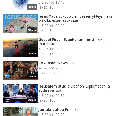
5.8.26 klo 17.45
Jakso: 16
45 min
Jesus Yaps
Sukupolvien välinen yhteys: mikä
on ollut estämässä sitä?
4.8.26 klo 22.00
Jakso: 8
50 min
Gospel First - Evankeliumi ensin
Älkää
murehtiko
4.8.26 klo 21.30
Jakso: 163
30 min
TV7 Israel News
ti 4.8.
4.8.26 klo 21.00
Jakso: 3723
15 min
Jerusalem studio
Libanon: Diplomatian ja
sodan välissä
4.8.26 klo 20.30
Jakso: 1034
30 min
Jumala puhuu
Pitkä ikä
4.8.26 klo 20.00