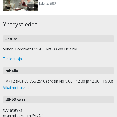
Jakso: 682
30 min
Yhteystiedot
Osoite
Vilhonvuorenkatu 11 A 3. krs 00500 Helsinki
Tietosuoja
Puhelin:
TV7 Keskus 09 756 2510 (arkisin klo 9.00 - 12.00 ja 12.30 - 16.00)
Vikailmoitukset
Sähköposti
tv7(at)tv7.fi
etunimi.sukunimi@tv7.fi