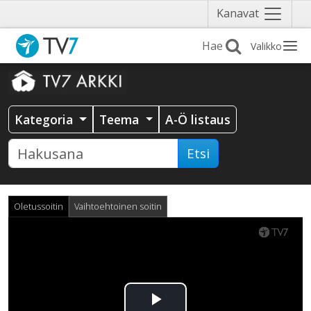
Näytä
Kanavat
valikko
Valikko
Kategoria
Teema
A-Ö listaus
Etsi
Oletussoitin
Vaihtoehtoinen soitin