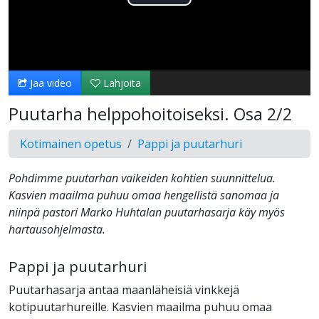
Toista
Video
Jaa video
Lahjoita
Puutarha helppohoitoiseksi. Osa 2/2
Kotimainen opetus
Pappi ja puutarhuri
Pohdimme puutarhan vaikeiden kohtien suunnittelua.
Kasvien maailma puhuu omaa hengellistä sanomaa ja
niinpä pastori Marko Huhtalan puutarhasarja käy myös
hartausohjelmasta.
Pappi ja puutarhuri
Puutarhasarja antaa maanläheisiä vinkkejä
kotipuutarhureille. Kasvien maailma puhuu omaa