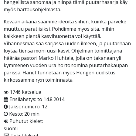
hengellistä sanomaa ja niinpä tämä puutarhasarja käy
myös hartausohjelmasta.
Kevään aikana saamme ideoita siihen, kuinka parveke
muuttuu paratiisiksi. Pohdimme myös sitä, mihin
kaikkeen pientä kasvihuonetta voi käyttää.
Vihannesmaa saa sarjassa uuden ilmeen, ja puutarhaan
löytää tiensä moni uusi kasvi. Ohjelman toimittajana
häärää pastori Marko Huhtala, jolla on takanaan yli
kymmenen vuoden ura hortonomina puutarhakaupan
parissa. Hänet tunnetaan myös Hengen uudistus
kirkossamme ry:n toiminnasta.
1746 katselua
Ensilähetys: to 14.8.2014
Jaksonumero: 12
Kesto: 20 min
Puhutut kielet:
suomi
Tekstitykset: