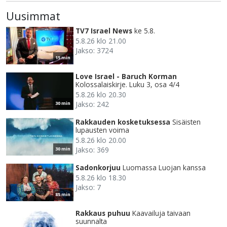
Uusimmat
TV7 Israel News
ke 5.8.
5.8.26 klo 21.00
Jakso: 3724
15 min
Love Israel - Baruch Korman
Kolossalaiskirje. Luku 3, osa 4/4
5.8.26 klo 20.30
Jakso: 242
30 min
Rakkauden kosketuksessa
Sisäisten
lupausten voima
5.8.26 klo 20.00
Jakso: 369
30 min
Sadonkorjuu
Luomassa Luojan kanssa
5.8.26 klo 18.30
Jakso: 7
85 min
Rakkaus puhuu
Kaavailuja taivaan
suunnalta