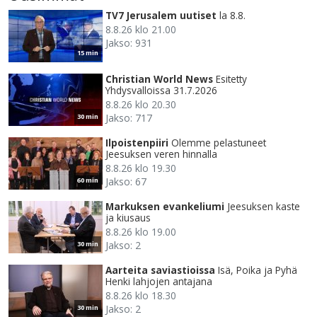
TV7 Jerusalem uutiset
la 8.8.
8.8.26 klo 21.00
Jakso: 931
15 min
Christian World News
Esitetty
Yhdysvalloissa 31.7.2026
8.8.26 klo 20.30
Jakso: 717
30 min
Ilpoistenpiiri
Olemme pelastuneet
Jeesuksen veren hinnalla
8.8.26 klo 19.30
Jakso: 67
60 min
Markuksen evankeliumi
Jeesuksen kaste
ja kiusaus
8.8.26 klo 19.00
Jakso: 2
30 min
Aarteita saviastioissa
Isä, Poika ja Pyhä
Henki lahjojen antajana
8.8.26 klo 18.30
Jakso: 2
30 min