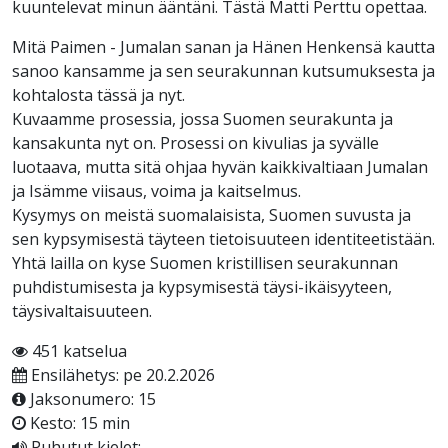
kuuntelevat minun ääntäni. Tästä Matti Perttu opettaa.
Mitä Paimen - Jumalan sanan ja Hänen Henkensä kautta
sanoo kansamme ja sen seurakunnan kutsumuksesta ja
kohtalosta tässä ja nyt.
Kuvaamme prosessia, jossa Suomen seurakunta ja
kansakunta nyt on. Prosessi on kivulias ja syvälle
luotaava, mutta sitä ohjaa hyvän kaikkivaltiaan Jumalan
ja Isämme viisaus, voima ja kaitselmus.
Kysymys on meistä suomalaisista, Suomen suvusta ja
sen kypsymisestä täyteen tietoisuuteen identiteetistään.
Yhtä lailla on kyse Suomen kristillisen seurakunnan
puhdistumisesta ja kypsymisestä täysi-ikäisyyteen,
täysivaltaisuuteen.
451 katselua
Ensilähetys: pe 20.2.2026
Jaksonumero: 15
Kesto: 15 min
Puhutut kielet: