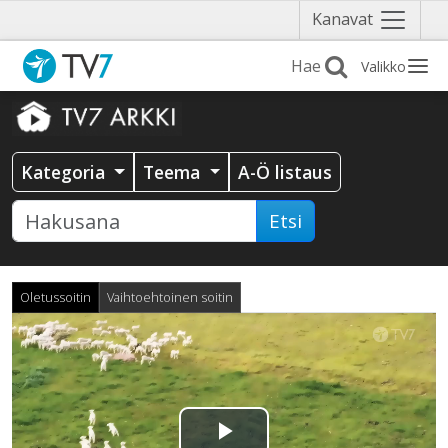
Näytä
Kanavat
valikko
Valikko
Kategoria
Teema
A-Ö listaus
Etsi
Oletussoitin
Vaihtoehtoinen soitin