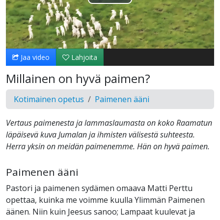
Toista
Video
Jaa video
Lahjoita
Millainen on hyvä paimen?
Kotimainen opetus
Paimenen ääni
Vertaus paimenesta ja lammaslaumasta on koko Raamatun
läpäisevä kuva Jumalan ja ihmisten välisestä suhteesta.
Herra yksin on meidän paimenemme. Hän on hyvä paimen.
Paimenen ääni
Pastori ja paimenen sydämen omaava Matti Perttu
opettaa, kuinka me voimme kuulla Ylimmän Paimenen
äänen. Niin kuin Jeesus sanoo; Lampaat kuulevat ja