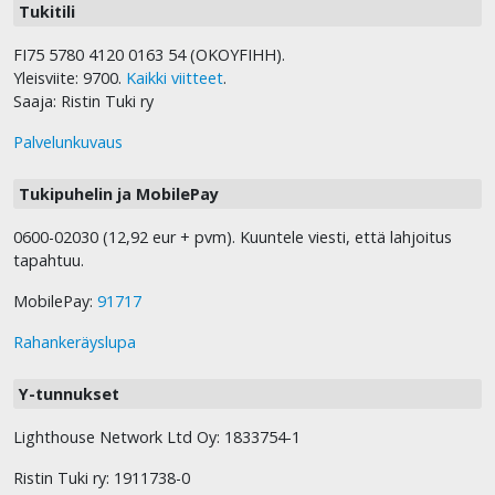
Tukitili
FI75 5780 4120 0163 54 (OKOYFIHH).
Yleisviite: 9700.
Kaikki viitteet
.
Saaja: Ristin Tuki ry
Palvelunkuvaus
Tukipuhelin ja MobilePay
0600-02030 (12,92 eur + pvm). Kuuntele viesti, että lahjoitus
tapahtuu.
MobilePay:
91717
Rahankeräyslupa
Y-tunnukset
Lighthouse Network Ltd Oy: 1833754-1
Ristin Tuki ry: 1911738-0