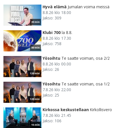
Hyvä elämä
Jumalan voima meissä
8.8.26 klo 18.00
Jakso: 309
30 min
Klubi 700
la 8.8.
8.8.26 klo 17.30
Jakso: 758
30 min
Yösoihtu
Te saatte voiman, osa 2/2
8.8.26 klo 00.00
Jakso: 26
120 min
Yösoihtu
Te saatte voiman, osa 1/2
7.8.26 klo 22.00
Jakso: 25
120 min
Kirkossa keskustellaan
Kirkollisvero
7.8.26 klo 21.45
Jakso: 106
15 min