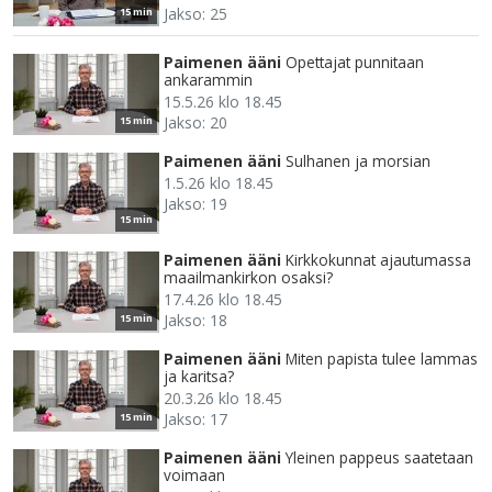
Jakso: 25
15 min
Paimenen ääni
Opettajat punnitaan
ankarammin
15.5.26 klo 18.45
Jakso: 20
15 min
Paimenen ääni
Sulhanen ja morsian
1.5.26 klo 18.45
Jakso: 19
15 min
Paimenen ääni
Kirkkokunnat ajautumassa
maailmankirkon osaksi?
17.4.26 klo 18.45
Jakso: 18
15 min
Paimenen ääni
Miten papista tulee lammas
ja karitsa?
20.3.26 klo 18.45
Jakso: 17
15 min
Paimenen ääni
Yleinen pappeus saatetaan
voimaan