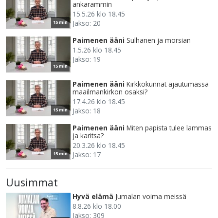
ankarammin
15.5.26 klo 18.45
Jakso: 20
15 min
Paimenen ääni
Sulhanen ja morsian
1.5.26 klo 18.45
Jakso: 19
15 min
Paimenen ääni
Kirkkokunnat ajautumassa
maailmankirkon osaksi?
17.4.26 klo 18.45
Jakso: 18
15 min
Paimenen ääni
Miten papista tulee lammas
ja karitsa?
20.3.26 klo 18.45
Jakso: 17
15 min
Uusimmat
Hyvä elämä
Jumalan voima meissä
8.8.26 klo 18.00
Jakso: 309