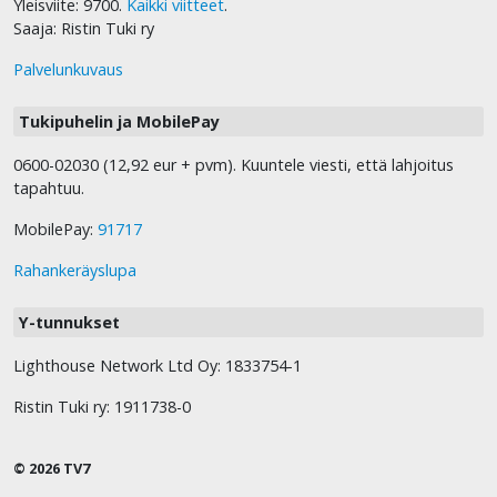
Yleisviite: 9700.
Kaikki viitteet
.
Saaja: Ristin Tuki ry
Palvelunkuvaus
Tukipuhelin ja MobilePay
0600-02030 (12,92 eur + pvm). Kuuntele viesti, että lahjoitus
tapahtuu.
MobilePay:
91717
Rahankeräyslupa
Y-tunnukset
Lighthouse Network Ltd Oy: 1833754-1
Ristin Tuki ry: 1911738-0
© 2026 TV7