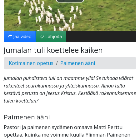
Toista
Video
Jaa video
Lahjoita
Jumalan tuli koettelee kaiken
Kotimainen opetus
Paimenen ääni
Jumalan puhdistava tuli on maamme yllä! Se tuhoaa väärät
rakenteet seurakunnassa ja yhteiskunnassa. Ainoa tulta
kestävä perusta on Jeesus Kristus. Kestääkö rakennuksemme
tulen koettelun?
Paimenen ääni
Pastori ja paimenen sydämen omaava Matti Perttu
opettaa, kuinka me voimme kuulla Ylimmän Paimenen