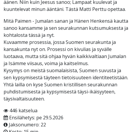
äänen. Niin kuin Jeesus sanoo; Lampaat kuulevat ja
kuuntelevat minun ääntäni. Tästä Matti Perttu opettaa.
Mitä Paimen - Jumalan sanan ja Hänen Henkensä kautta
sanoo kansamme ja sen seurakunnan kutsumuksesta ja
kohtalosta tässä ja nyt.
Kuvaamme prosessia, jossa Suomen seurakunta ja
kansakunta nyt on. Prosessi on kivulias ja syvälle
luotaava, mutta sitä ohjaa hyvän kaikkivaltiaan Jumalan
ja Isämme viisaus, voima ja kaitselmus.
Kysymys on meistä suomalaisista, Suomen suvusta ja
sen kypsymisestä täyteen tietoisuuteen identiteetistään.
Yhtä lailla on kyse Suomen kristillisen seurakunnan
puhdistumisesta ja kypsymisestä täysi-ikäisyyteen,
täysivaltaisuuteen.
446 katselua
Ensilähetys: pe 29.5.2026
Jaksonumero: 22
Kesto: 15 min