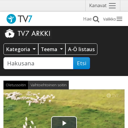
Näytä
Kanavat
valikko
Valikko
Kategoria
Teema
A-Ö listaus
Etsi
Oletussoitin
Vaihtoehtoinen soitin