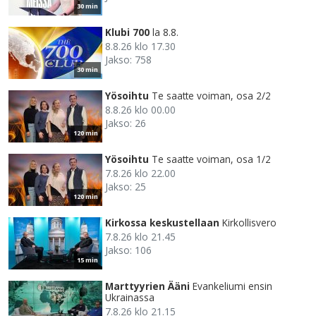
30 min
Klubi 700
la 8.8.
8.8.26 klo 17.30
Jakso: 758
30 min
Yösoihtu
Te saatte voiman, osa 2/2
8.8.26 klo 00.00
Jakso: 26
120 min
Yösoihtu
Te saatte voiman, osa 1/2
7.8.26 klo 22.00
Jakso: 25
120 min
Kirkossa keskustellaan
Kirkollisvero
7.8.26 klo 21.45
Jakso: 106
15 min
Marttyyrien Ääni
Evankeliumi ensin
Ukrainassa
7.8.26 klo 21.15