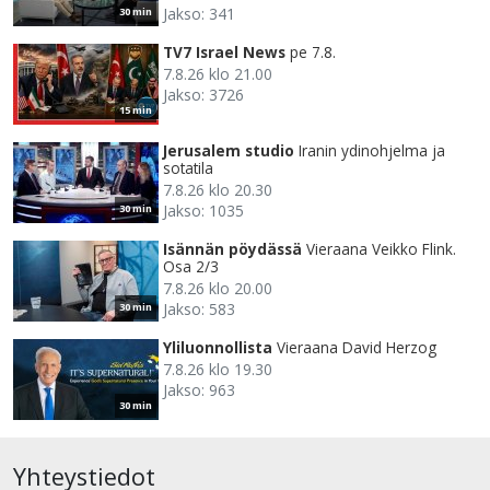
Jakso: 341
30 min
TV7 Israel News
pe 7.8.
7.8.26 klo 21.00
Jakso: 3726
15 min
Jerusalem studio
Iranin ydinohjelma ja
sotatila
7.8.26 klo 20.30
Jakso: 1035
30 min
Isännän pöydässä
Vieraana Veikko Flink.
Osa 2/3
7.8.26 klo 20.00
Jakso: 583
30 min
Yliluonnollista
Vieraana David Herzog
7.8.26 klo 19.30
Jakso: 963
30 min
Yhteystiedot