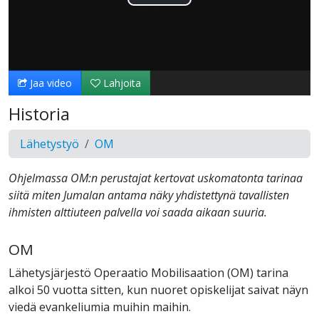
Toista
Video
Jaa video
Lahjoita
Historia
Lähetystyö
OM
Ohjelmassa OM:n perustajat kertovat uskomatonta tarinaa
siitä miten Jumalan antama näky yhdistettynä tavallisten
ihmisten alttiuteen palvella voi saada aikaan suuria.
OM
Lähetysjärjestö Operaatio Mobilisaation (OM) tarina
alkoi 50 vuotta sitten, kun nuoret opiskelijat saivat näyn
viedä evankeliumia muihin maihin.