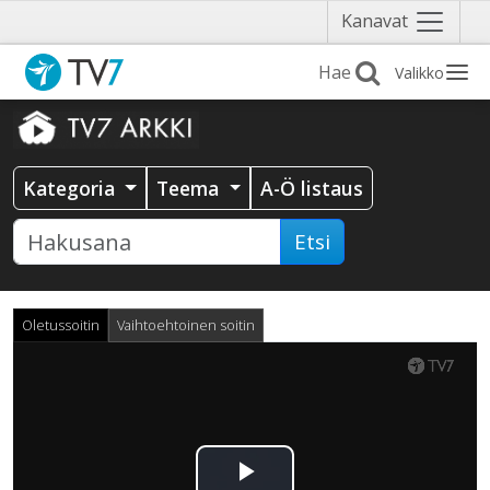
Näytä
Kanavat
valikko
Valikko
Kategoria
Teema
A-Ö listaus
Etsi
Oletussoitin
Vaihtoehtoinen soitin