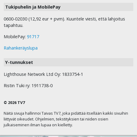
Tukipuhelin ja MobilePay
0600-02030 (12,92 eur + pvm). Kuuntele viesti, että lahjoitus
tapahtuu.
MobilePay:
91717
Rahankeräyslupa
Y-tunnukset
Lighthouse Network Ltd Oy: 1833754-1
Ristin Tuki ry: 1911738-0
© 2026 TV7
Näitä sivuja hallinnoi Taivas TV7, joka pidättää itsellään kaikki sivuihin
liittyvät oikeudet. Ohjelmien, tekstityksien tai niiden osien
julkaiseminen ilman lupaa on kielletty.