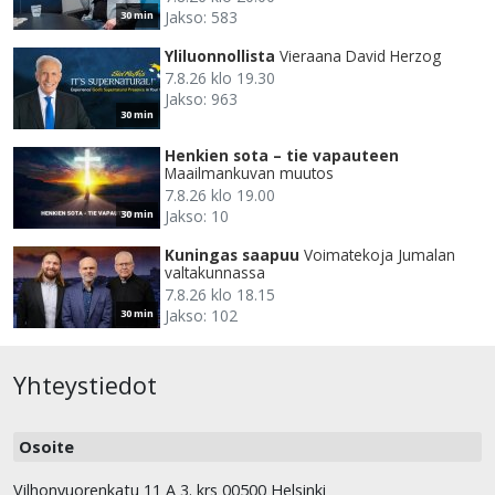
Jakso: 583
30 min
Yliluonnollista
Vieraana David Herzog
7.8.26 klo 19.30
Jakso: 963
30 min
Henkien sota – tie vapauteen
Maailmankuvan muutos
7.8.26 klo 19.00
Jakso: 10
30 min
Kuningas saapuu
Voimatekoja Jumalan
valtakunnassa
7.8.26 klo 18.15
Jakso: 102
30 min
Yhteystiedot
Osoite
Vilhonvuorenkatu 11 A 3. krs 00500 Helsinki