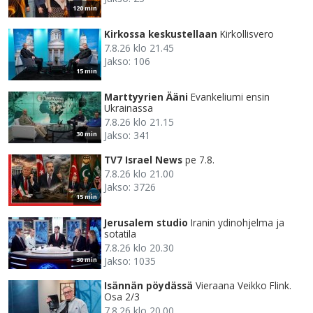
120 min
Kirkossa keskustellaan
Kirkollisvero
7.8.26 klo 21.45
Jakso: 106
15 min
Marttyyrien Ääni
Evankeliumi ensin
Ukrainassa
7.8.26 klo 21.15
Jakso: 341
30 min
TV7 Israel News
pe 7.8.
7.8.26 klo 21.00
Jakso: 3726
15 min
Jerusalem studio
Iranin ydinohjelma ja
sotatila
7.8.26 klo 20.30
Jakso: 1035
30 min
Isännän pöydässä
Vieraana Veikko Flink.
Osa 2/3
7.8.26 klo 20.00