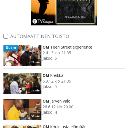
AUTOMAATTINEN TOISTO
OM
Teen Street experience
Uusin
2.4.13 klo 21.35
Jakso: 6
25 min
OM
Kreikka
6.9.12 klo 21.35
Jakso: 5
10 min
OM
Järven valo
26.6.12 klo 20.00
Jakso: 4
30 min
OM
Koulutusta elämään