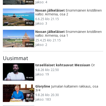
Jakso: 4
30 min
Nooan jälkeläiset
Ensimmäinen kristillinen
valtio: Armenia, osa 2
6.6.25 klo 21.15
Jakso: 3
30 min
Nooan jälkeläiset
Ensimmäinen kristillinen
valtio: Armenia, osa 1
25.4.25 klo 21.15
Jakso: 2
30 min
Uusimmat
Israelilaiset kohtaavat Messiaan
Or
9.8.26 klo 22.50
Jakso: 19
10 min
Gloryline
Jumalan kaltainen rakkaus, osa
3/4
9.8.26 klo 20.30
Jakso: 183
30 min