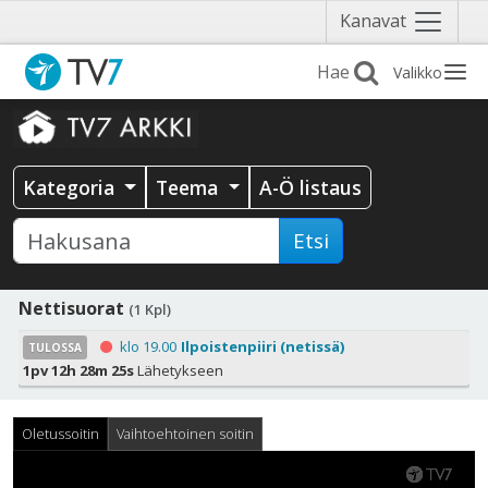
Näytä
Kanavat
valikko
Valikko
Kategoria
Teema
A-Ö listaus
Etsi
Nettisuorat
(1 Kpl)
klo 19.00
Ilpoistenpiiri (netissä)
TULOSSA
1pv 12h 28m 25s
Lähetykseen
Oletussoitin
Vaihtoehtoinen soitin