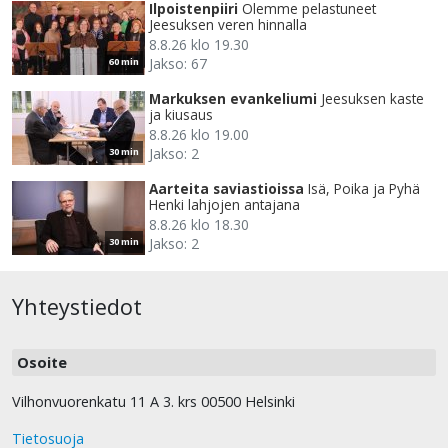
Ilpoistenpiiri
Olemme pelastuneet
Jeesuksen veren hinnalla
8.8.26 klo 19.30
Jakso: 67
60 min
Markuksen evankeliumi
Jeesuksen kaste
ja kiusaus
8.8.26 klo 19.00
Jakso: 2
30 min
Aarteita saviastioissa
Isä, Poika ja Pyhä
Henki lahjojen antajana
8.8.26 klo 18.30
Jakso: 2
30 min
Yhteystiedot
Osoite
Vilhonvuorenkatu 11 A 3. krs 00500 Helsinki
Tietosuoja