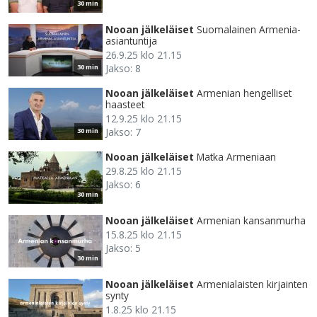
30 min
Nooan jälkeläiset
Suomalainen Armenia-
asiantuntija
26.9.25 klo 21.15
Jakso: 8
30 min
Nooan jälkeläiset
Armenian hengelliset
haasteet
12.9.25 klo 21.15
Jakso: 7
30 min
Nooan jälkeläiset
Matka Armeniaan
29.8.25 klo 21.15
Jakso: 6
30 min
Nooan jälkeläiset
Armenian kansanmurha
15.8.25 klo 21.15
Jakso: 5
30 min
Nooan jälkeläiset
Armenialaisten kirjainten
synty
1.8.25 klo 21.15