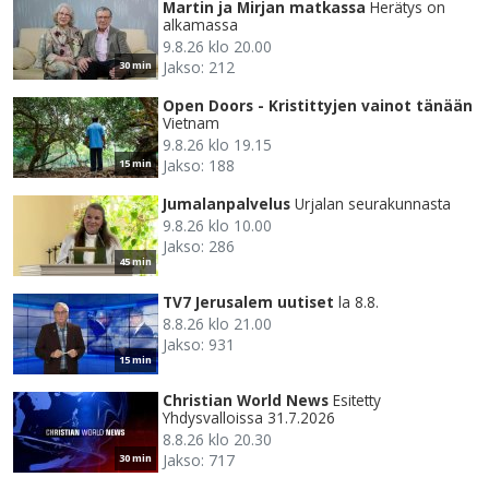
Martin ja Mirjan matkassa
Herätys on
alkamassa
9.8.26 klo 20.00
Jakso: 212
30 min
Open Doors - Kristittyjen vainot tänään
Vietnam
9.8.26 klo 19.15
Jakso: 188
15 min
Jumalanpalvelus
Urjalan seurakunnasta
9.8.26 klo 10.00
Jakso: 286
45 min
TV7 Jerusalem uutiset
la 8.8.
8.8.26 klo 21.00
Jakso: 931
15 min
Christian World News
Esitetty
Yhdysvalloissa 31.7.2026
8.8.26 klo 20.30
Jakso: 717
30 min