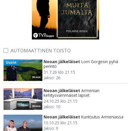
AUTOMAATTINEN TOISTO
Nooan jälkeläiset
Lorri Gorgesin pyhä
Uusin
perintö
31.7.26 klo 21.15
Jakso: 26
30 min
Nooan jälkeläiset
Armenian
kehitysvammaiset lapset
24.10.25 klo 21.15
Jakso: 10
30 min
Nooan jälkeläiset
Kuntoutus Armeniassa
10.10.25 klo 21.15
Jakso: 9