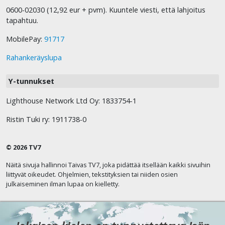
0600-02030 (12,92 eur + pvm). Kuuntele viesti, että lahjoitus
tapahtuu.
MobilePay:
91717
Rahankeräyslupa
Y-tunnukset
Lighthouse Network Ltd Oy: 1833754-1
Ristin Tuki ry: 1911738-0
© 2026 TV7
Näitä sivuja hallinnoi Taivas TV7, joka pidättää itsellään kaikki sivuihin
liittyvät oikeudet. Ohjelmien, tekstityksien tai niiden osien
julkaiseminen ilman lupaa on kielletty.