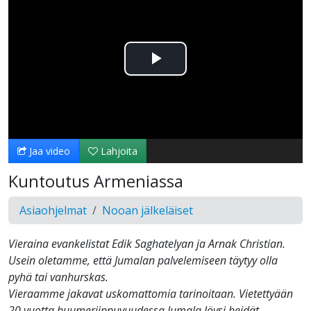
Toista
Video
Jaa video
Lahjoita
Kuntoutus Armeniassa
Asiaohjelmat
Nooan jälkeläiset
Vieraina evankelistat Edik Saghatelyan ja Arnak Christian.
Usein oletamme, että Jumalan palvelemiseen täytyy olla
pyhä tai vanhurskas.
Vieraamme jakavat uskomattomia tarinoitaan. Vietettyään
20 vuotta huumeriippuvuudessa Jumala löysi heidät