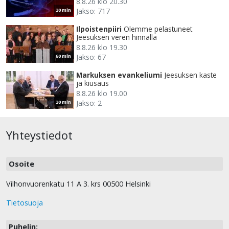
8.8.26 klo 20.30
Jakso: 717
30 min
Ilpoistenpiiri
Olemme pelastuneet
Jeesuksen veren hinnalla
8.8.26 klo 19.30
Jakso: 67
60 min
Markuksen evankeliumi
Jeesuksen kaste
ja kiusaus
8.8.26 klo 19.00
Jakso: 2
30 min
Yhteystiedot
Osoite
Vilhonvuorenkatu 11 A 3. krs 00500 Helsinki
Tietosuoja
Puhelin: