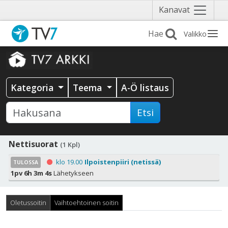
Näytä
Kanavat
valikko
Valikko
Kategoria
Teema
A-Ö listaus
Etsi
Nettisuorat
(1 Kpl)
klo 19.00
Ilpoistenpiiri (netissä)
TULOSSA
1pv 6h 3m 3s
Lähetykseen
Oletussoitin
Vaihtoehtoinen soitin