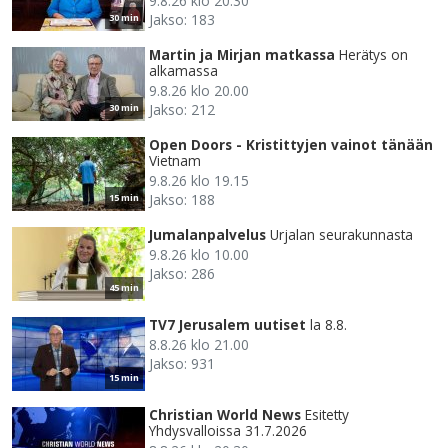
9.8.26 klo 20.30
Jakso: 183
30 min
Martin ja Mirjan matkassa
Herätys on
alkamassa
9.8.26 klo 20.00
Jakso: 212
30 min
Open Doors - Kristittyjen vainot tänään
Vietnam
9.8.26 klo 19.15
Jakso: 188
15 min
Jumalanpalvelus
Urjalan seurakunnasta
9.8.26 klo 10.00
Jakso: 286
45 min
TV7 Jerusalem uutiset
la 8.8.
8.8.26 klo 21.00
Jakso: 931
15 min
Christian World News
Esitetty
Yhdysvalloissa 31.7.2026