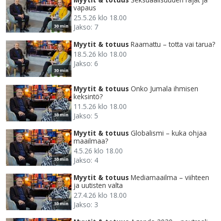
vapaus
25.5.26 klo 18.00
Jakso: 7
30 min
Myytit & totuus
Raamattu – totta vai tarua?
18.5.26 klo 18.00
Jakso: 6
30 min
Myytit & totuus
Onko Jumala ihmisen
keksintö?
11.5.26 klo 18.00
Jakso: 5
30 min
Myytit & totuus
Globalismi – kuka ohjaa
maailmaa?
4.5.26 klo 18.00
Jakso: 4
30 min
Myytit & totuus
Mediamaailma – viihteen
ja uutisten valta
27.4.26 klo 18.00
Jakso: 3
30 min