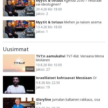
Myytit & totuus
Agenda 2030 – neutraali
vai ideologinen?
20.4.26 klo 18.00
Jakso: 2
30 min
Myytit & totuus
Miehen ja naisen asema
13.4.26 klo 18.00
Jakso: 1
30 min
Uusimmat
TV7:n aamukahvi
TV7-illat. Vieraana Minna
Moilanen
10.8.26 klo 10.00
Jakso: 27
15 min
Israelilaiset kohtaavat Messiaan
Or
9.8.26 klo 22.50
Jakso: 19
10 min
Gloryline
Jumalan kaltainen rakkaus, osa
3/4