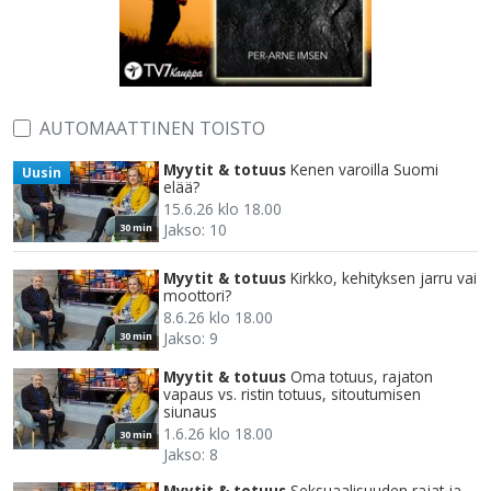
AUTOMAATTINEN TOISTO
Myytit & totuus
Kenen varoilla Suomi
Uusin
elää?
15.6.26 klo 18.00
Jakso: 10
30 min
Myytit & totuus
Kirkko, kehityksen jarru vai
moottori?
8.6.26 klo 18.00
Jakso: 9
30 min
Myytit & totuus
Oma totuus, rajaton
vapaus vs. ristin totuus, sitoutumisen
siunaus
1.6.26 klo 18.00
30 min
Jakso: 8
Myytit & totuus
Seksuaalisuuden rajat ja