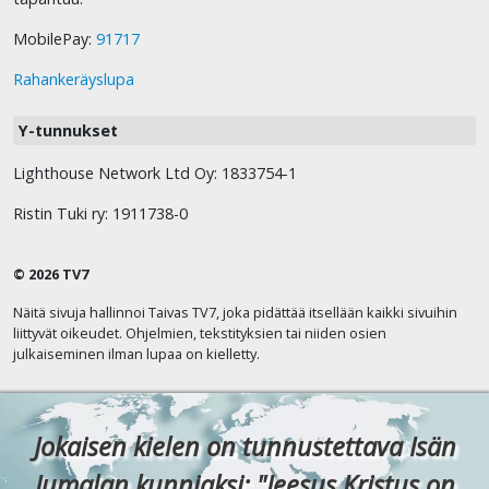
MobilePay:
91717
Rahankeräyslupa
Y-tunnukset
Lighthouse Network Ltd Oy: 1833754-1
Ristin Tuki ry: 1911738-0
© 2026 TV7
Näitä sivuja hallinnoi Taivas TV7, joka pidättää itsellään kaikki sivuihin
liittyvät oikeudet. Ohjelmien, tekstityksien tai niiden osien
julkaiseminen ilman lupaa on kielletty.
Jokaisen kielen on tunnustettava Isän
Jumalan kunniaksi: "Jeesus Kristus on