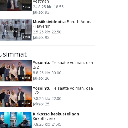
Vestman
24.8.25 klo 18.55
5 min
Jakso: 93
Musiikkivideoita
Baruch Adonai
- Haverim
2.5.25 klo 22.50
Jakso: 92
5 min
usimmat
Yösoihtu
Te saatte voiman, osa
2/2
8.8.26 klo 00.00
Jakso: 26
120 min
Yösoihtu
Te saatte voiman, osa
1/2
7.8.26 klo 22.00
Jakso: 25
120 min
Kirkossa keskustellaan
Kirkollisvero
7.8.26 klo 21.45