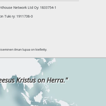
hthouse Network Ltd Oy: 1833754-1
tin Tuki ry: 1911738-0
kaiseminen ilman lupaa on kielletty.
eesus Kristus on Herra."