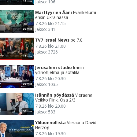
Jakso: 106
15 min
Marttyyrien Ääni
Evankeliumi
ensin Ukrainassa
7.8.26 klo 21.15
Jakso: 341
30 min
TV7 Israel News
pe 7.8.
7.8.26 klo 21.00
Jakso: 3726
15 min
Jerusalem studio
Iranin
ydinohjelma ja sotatila
7.8.26 klo 20.30
Jakso: 1035
30 min
Isännän pöydässä
Vieraana
Veikko Flink. Osa 2/3
7.8.26 klo 20.00
Jakso: 583
30 min
Yliluonnollista
Vieraana David
Herzog
7.8.26 klo 19.30