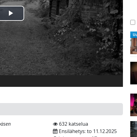
Toista
Video
U
ppäsen
632 katselua
Ensilähetys: to 11.12.2025