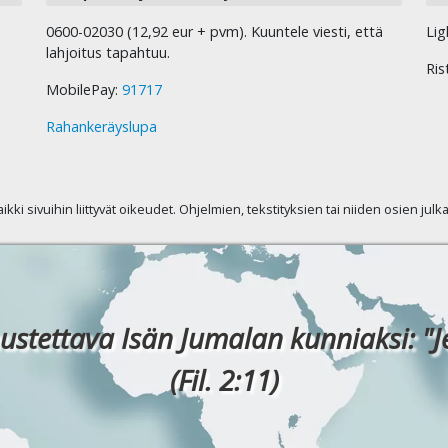
0600-02030 (12,92 eur + pvm). Kuuntele viesti, että
Lig
lahjoitus tapahtuu.
Ris
MobilePay:
91717
Rahankeräyslupa
kaikki sivuihin liittyvät oikeudet. Ohjelmien, tekstityksien tai niiden osien jul
ustettava Isän Jumalan kunniaksi: "J
(Fil. 2:11)