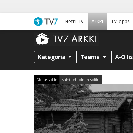
Netti-TV
Arkki
TV-opas
Kategoria
Teema
A-Ö li
Oletussoitin
Vaihtoehtoinen soitin