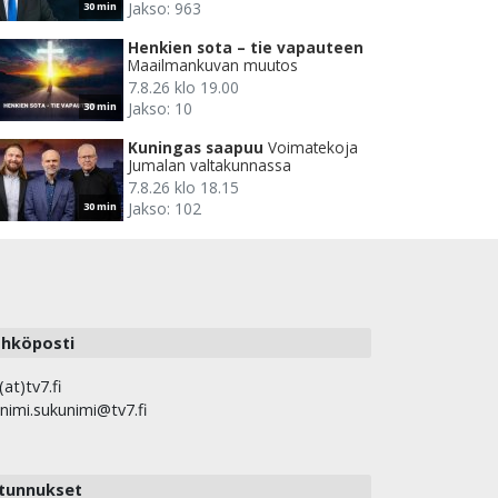
Jakso: 963
30 min
Henkien sota – tie vapauteen
Maailmankuvan muutos
7.8.26 klo 19.00
Jakso: 10
30 min
Kuningas saapuu
Voimatekoja
Jumalan valtakunnassa
7.8.26 klo 18.15
Jakso: 102
30 min
hköposti
(at)tv7.fi
nimi.sukunimi@tv7.fi
tunnukset