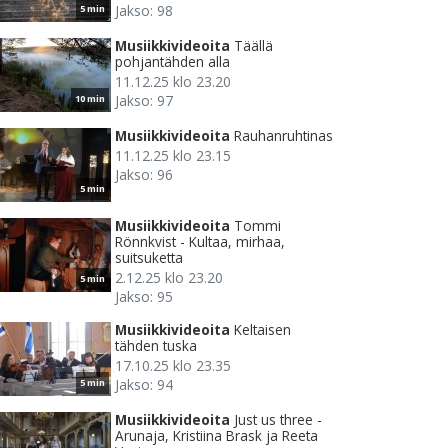
Jakso: 98
5 min
Musiikkivideoita
Täällä
pohjantähden alla
11.12.25 klo 23.20
Jakso: 97
10 min
Musiikkivideoita
Rauhanruhtinas
11.12.25 klo 23.15
Jakso: 96
5 min
Musiikkivideoita
Tommi
Rönnkvist - Kultaa, mirhaa,
suitsuketta
2.12.25 klo 23.20
5 min
Jakso: 95
Musiikkivideoita
Keltaisen
tähden tuska
17.10.25 klo 23.35
Jakso: 94
5 min
Musiikkivideoita
Just us three -
Arunaja, Kristiina Brask ja Reeta