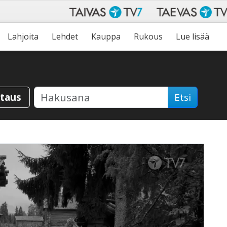
Lahjoita
Lehdet
Kauppa
Rukous
Lue lisää
staus
Etsi