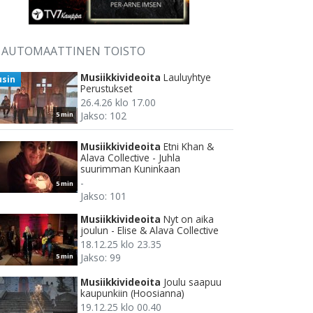
AUTOMAATTINEN TOISTO
Musiikkivideoita
Lauluyhtye
usin
Perustukset
26.4.26 klo 17.00
Jakso: 102
5 min
Musiikkivideoita
Etni Khan &
Alava Collective - Juhla
suurimman Kuninkaan
-
5 min
Jakso: 101
Musiikkivideoita
Nyt on aika
joulun - Elise & Alava Collective
18.12.25 klo 23.35
Jakso: 99
5 min
Musiikkivideoita
Joulu saapuu
kaupunkiin (Hoosianna)
19.12.25 klo 00.40