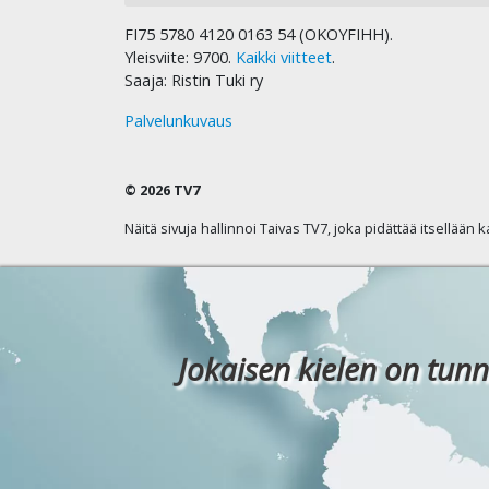
FI75 5780 4120 0163 54 (OKOYFIHH).
Yleisviite: 9700.
Kaikki viitteet
.
Saaja: Ristin Tuki ry
Palvelunkuvaus
© 2026 TV7
Näitä sivuja hallinnoi Taivas TV7, joka pidättää itsellään 
Jokaisen kielen on tunn