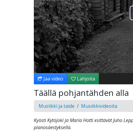
Jaa video
Lahjoita
Täällä pohjantähden alla
Musiikki ja taide
Musiikkivideoita
Kyösti Kytöjoki ja Maria Hotti esittävät Juho Le
pianosäestyksellä.