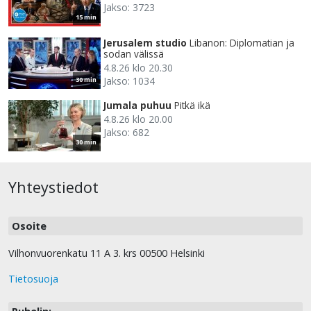
Jakso: 3723
15 min
Jerusalem studio
Libanon: Diplomatian ja
sodan välissä
4.8.26 klo 20.30
Jakso: 1034
30 min
Jumala puhuu
Pitkä ikä
4.8.26 klo 20.00
Jakso: 682
30 min
Yhteystiedot
Osoite
Vilhonvuorenkatu 11 A 3. krs 00500 Helsinki
Tietosuoja