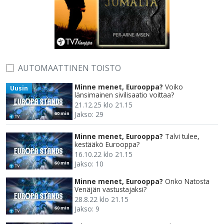
AUTOMAATTINEN TOISTO
Minne menet, Eurooppa?
Voiko
Uusin
länsimainen sivilisaatio voittaa?
21.12.25 klo 21.15
Jakso: 29
60 min
Minne menet, Eurooppa?
Talvi tulee,
kestääkö Eurooppa?
16.10.22 klo 21.15
Jakso: 10
60 min
Minne menet, Eurooppa?
Onko Natosta
Venäjän vastustajaksi?
28.8.22 klo 21.15
Jakso: 9
60 min