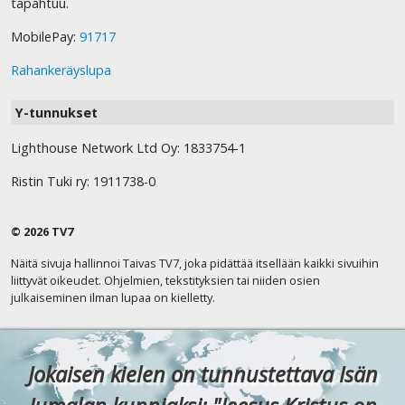
tapahtuu.
MobilePay:
91717
Rahankeräyslupa
Y-tunnukset
Lighthouse Network Ltd Oy: 1833754-1
Ristin Tuki ry: 1911738-0
© 2026 TV7
Näitä sivuja hallinnoi Taivas TV7, joka pidättää itsellään kaikki sivuihin
liittyvät oikeudet. Ohjelmien, tekstityksien tai niiden osien
julkaiseminen ilman lupaa on kielletty.
Jokaisen kielen on tunnustettava Isän