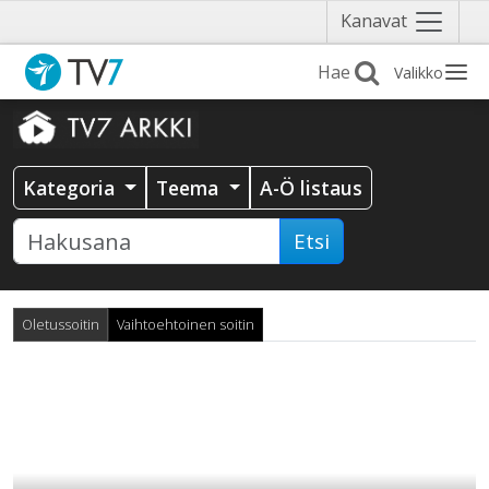
Näytä
Kanavat
valikko
Valikko
Kategoria
Teema
A-Ö listaus
Etsi
Oletussoitin
Vaihtoehtoinen soitin