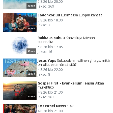
5.8.26 klo 20.00
Jakso: 369
30 min
Sadonkorjuu
Luomassa Luojan kanssa
5.8.26 klo 18.30
Jakso: 7
85 min
Rakkaus puhuu
Kaavailuja taivaan
suunnalta
5.8.26 klo 17.45
Jakso: 16
45 min
Jesus Yaps
Sukupolvien välinen yhteys: mikä
on ollut estämässä sitä?
4.8.26 klo 22.00
Jakso: 8
50 min
Gospel First - Evankeliumi ensin
Älkää
murehtiko
4.8.26 klo 21.30
Jakso: 163
30 min
TV7 Israel News
ti 4.8.
4.8.26 klo 21.00