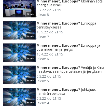
Minne menet, Eurooppa?
Ukrainan sota,
energia ja Israel
3.7.22 klo 21.15
Jakso: 8
60 min
Minne menet, Eurooppa?
Eurooppa
tienristeyksessä
15.5.22 klo 21.15
Jakso: 7
60 min
Minne menet, Eurooppa?
Eurooppa ja
uusi maailmanjärjestys
10.4.22 klo 21.15
Jakso: 6
60 min
Minne menet, Eurooppa?
Venäjä ja Kiina
haastavat sääntöperusteisen järjestyksen
6.3.22 klo 21.15
Jakso: 5
60 min
Minne menet, Eurooppa?
Johtajuus
hämärän peitossa
6.2.22 klo 21.15
Jakso: 4
60 min