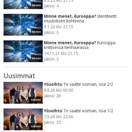
6.2.22 klo 21.15
Jakso: 4
60 min
Minne menet, Eurooppa?
Identiteetti
muutoksen kohteena
9.1.22 klo 21.15
Jakso: 3
60 min
Minne menet, Eurooppa?
Eurooppa
kriittisessä tienhaarassa
14.11.21 klo 21.15
Jakso: 2
60 min
Uusimmat
Yösoihtu
Te saatte voiman, osa 2/2
8.8.26 klo 00.00
Jakso: 26
120 min
Yösoihtu
Te saatte voiman, osa 1/2
7.8.26 klo 22.00
Jakso: 25
120 min