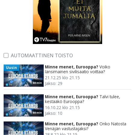
AUTOMAATTINEN TOISTO
Minne menet, Eurooppa?
Voiko
Uusin
länsimainen sivilisaatio voittaa?
21.12.25 klo 21.15
Jakso: 29
60 min
Minne menet, Eurooppa?
Talvi tulee,
kestääkö Eurooppa?
16.10.22 klo 21.15
Jakso: 10
60 min
Minne menet, Eurooppa?
Onko Natosta
Venäjän vastustajaksi?
28.8.22 klo 21.15