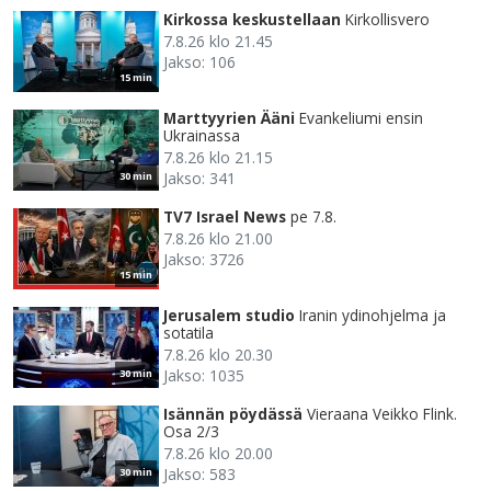
Kirkossa keskustellaan
Kirkollisvero
7.8.26 klo 21.45
Jakso: 106
15 min
Marttyyrien Ääni
Evankeliumi ensin
Ukrainassa
7.8.26 klo 21.15
Jakso: 341
30 min
TV7 Israel News
pe 7.8.
7.8.26 klo 21.00
Jakso: 3726
15 min
Jerusalem studio
Iranin ydinohjelma ja
sotatila
7.8.26 klo 20.30
Jakso: 1035
30 min
Isännän pöydässä
Vieraana Veikko Flink.
Osa 2/3
7.8.26 klo 20.00
Jakso: 583
30 min