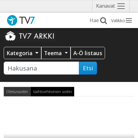
Näytä
Kanavat
valikko
Valikko
Kategoria
Teema
A-Ö listaus
Etsi
Oletussoitin
Vaihtoehtoinen soitin