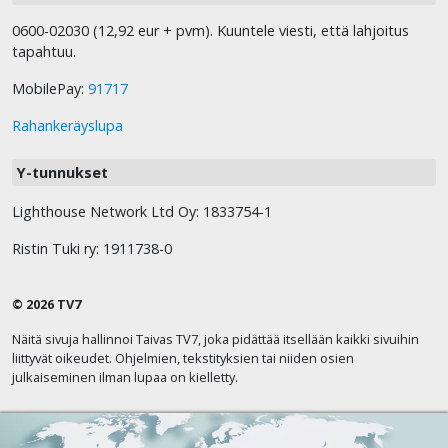
0600-02030 (12,92 eur + pvm). Kuuntele viesti, että lahjoitus
tapahtuu.
MobilePay:
91717
Rahankeräyslupa
Y-tunnukset
Lighthouse Network Ltd Oy: 1833754-1
Ristin Tuki ry: 1911738-0
© 2026 TV7
Näitä sivuja hallinnoi Taivas TV7, joka pidättää itsellään kaikki sivuihin
liittyvät oikeudet. Ohjelmien, tekstityksien tai niiden osien
julkaiseminen ilman lupaa on kielletty.