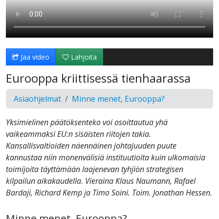
Jaa video
Lahjoita
Eurooppa kriittisessä tienhaarassa
Asiaohjelmat
Minne menet, Eurooppa?
Yksimielinen päätöksenteko voi osoittautua yhä
vaikeammaksi EU:n sisäisten riitojen takia.
Kansallisvaltioiden näennäinen johtajuuden puute
kannustaa niin monenvälisiä instituutioita kuin ulkomaisia
toimijoita täyttämään laajenevan tyhjiön strategisen
kilpailun aikakaudella. Vieraina Klaus Naumann, Rafael
Bardaji, Richard Kemp ja Timo Soini. Toim. Jonathan Hessen.
Minne menet, Eurooppa?