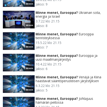
Jakso: 9
60 min
Minne menet, Eurooppa?
Ukrainan sota,
energia ja Israel
3.7.22 klo 21.15
Jakso: 8
60 min
Minne menet, Eurooppa?
Eurooppa
tienristeyksessä
15.5.22 klo 21.15
Jakso: 7
60 min
Minne menet, Eurooppa?
Eurooppa ja
uusi maailmanjärjestys
10.4.22 klo 21.15
Jakso: 6
60 min
Minne menet, Eurooppa?
Venäjä ja Kiina
haastavat sääntöperusteisen järjestyksen
6.3.22 klo 21.15
Jakso: 5
60 min
Minne menet, Eurooppa?
Johtajuus
hämärän peitossa