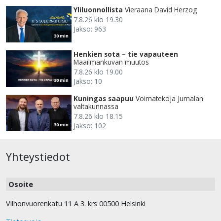
Yliluonnollista
Vieraana David Herzog
7.8.26 klo 19.30
Jakso: 963
30 min
Henkien sota – tie vapauteen
Maailmankuvan muutos
7.8.26 klo 19.00
Jakso: 10
30 min
Kuningas saapuu
Voimatekoja Jumalan
valtakunnassa
7.8.26 klo 18.15
Jakso: 102
30 min
Yhteystiedot
Osoite
Vilhonvuorenkatu 11 A 3. krs 00500 Helsinki