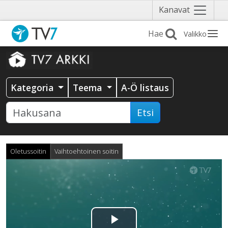
Näytä
Kanavat
valikko
Valikko
Kategoria
Teema
A-Ö listaus
Etsi
Oletussoitin
Vaihtoehtoinen soitin