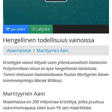
Toista
Video
Jaa video
Lahjoita
Hengellinen todellisuus vainoissa
Asiaohjelmat
Marttyyrien Ääni
Kristittyjen vainot liittyvät usein yhteiskunnallisiin tilanteisiin.
Pohjimmiltaan niissä on kyse hengellisestä taistelusta.
Tommi Hintsasen haastateltavana Puolan Marttyyrien Äänen
toiminnanjohtaja Maciek Willkosz.
Marttyyrien Ääni
Maailmassa on 200 miljoonaa kristittyä, joilta puuttuu
uskonnonvapaus siten kuin YK sen määrittelee.