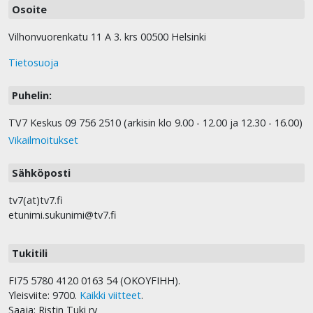
Osoite
Vilhonvuorenkatu 11 A 3. krs 00500 Helsinki
Tietosuoja
Puhelin:
TV7 Keskus 09 756 2510 (arkisin klo 9.00 - 12.00 ja 12.30 - 16.00)
Vikailmoitukset
Sähköposti
tv7(at)tv7.fi
etunimi.sukunimi@tv7.fi
Tukitili
FI75 5780 4120 0163 54 (OKOYFIHH).
Yleisviite: 9700.
Kaikki viitteet
.
Saaja: Ristin Tuki ry