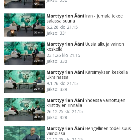
30 min
Marttyyrien Ääni
Iran - Jumala tekee
salassa suuria
6.2.26 klo 21.15
Jakso: 331
30 min
Marttyyrien Ääni
Uusia alkuja vainon
keskellä
23.1.26 klo 21.15
Jakso: 330
30 min
Marttyyrien Ääni
Kärsimyksen keskellä
Ukrainassa
9.1.26 klo 21.15
Jakso: 329
30 min
Marttyyrien Ääni
Yhdessä vainottujen
kristittyjen rinnalla
26.12.25 klo 21.15
Jakso: 328
30 min
Marttyyrien Ääni
Hengellinen todellisuus
vainoissa
12.12.25 klo 21.15