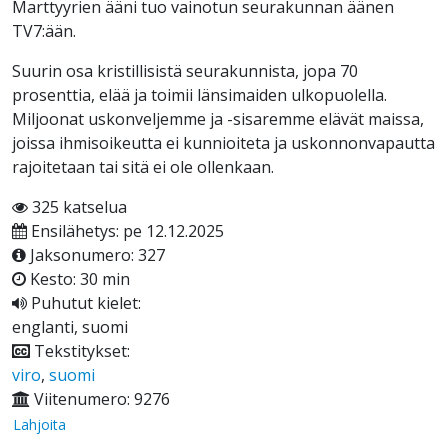
Marttyyrien ääni tuo vainotun seurakunnan äänen
TV7:ään.
Suurin osa kristillisistä seurakunnista, jopa 70
prosenttia, elää ja toimii länsimaiden ulkopuolella.
Miljoonat uskonveljemme ja -sisaremme elävät maissa,
joissa ihmisoikeutta ei kunnioiteta ja uskonnonvapautta
rajoitetaan tai sitä ei ole ollenkaan.
325 katselua
Ensilähetys: pe 12.12.2025
Jaksonumero: 327
Kesto: 30 min
Puhutut kielet:
englanti, suomi
Tekstitykset:
viro
,
suomi
Viitenumero: 9276
Lahjoita