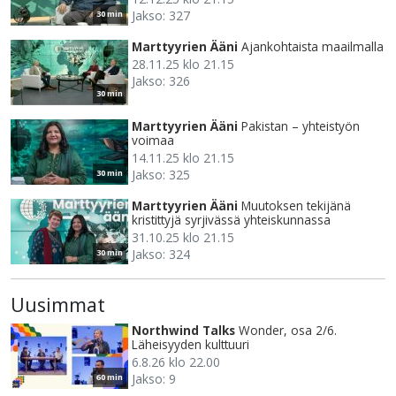
Jakso: 327
30 min
Marttyyrien Ääni
Ajankohtaista maailmalla
28.11.25 klo 21.15
Jakso: 326
30 min
Marttyyrien Ääni
Pakistan – yhteistyön
voimaa
14.11.25 klo 21.15
Jakso: 325
30 min
Marttyyrien Ääni
Muutoksen tekijänä
kristittyjä syrjivässä yhteiskunnassa
31.10.25 klo 21.15
Jakso: 324
30 min
Uusimmat
Northwind Talks
Wonder, osa 2/6.
Läheisyyden kulttuuri
6.8.26 klo 22.00
Jakso: 9
60 min