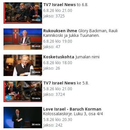
TV7 Israel News
to 6.8.
6.8.26 klo 21.00
Jakso: 3725
15 min
Rukouksen ihme
Glory Backman, Rauli
Kannikoski ja Jukka Tuunanen.
6.8.26 klo 19.00
Jakso: 47
90 min
Kosketuskohta
Jumalan nimi
6.8.26 klo 18.00
Jakso: 26
30 min
TV7 Israel News
ke 5.8.
5.8.26 klo 21.00
Jakso: 3724
15 min
Love Israel - Baruch Korman
Kolossalaiskirje. Luku 3, osa 4/4
5.8.26 klo 20.30
Jakso: 242
30 min