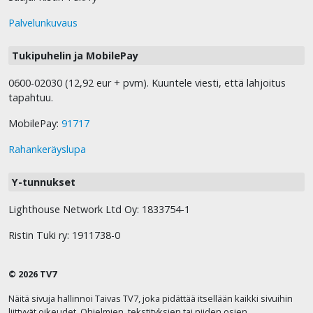
Palvelunkuvaus
Tukipuhelin ja MobilePay
0600-02030 (12,92 eur + pvm). Kuuntele viesti, että lahjoitus
tapahtuu.
MobilePay:
91717
Rahankeräyslupa
Y-tunnukset
Lighthouse Network Ltd Oy: 1833754-1
Ristin Tuki ry: 1911738-0
© 2026 TV7
Näitä sivuja hallinnoi Taivas TV7, joka pidättää itsellään kaikki sivuihin
liittyvät oikeudet. Ohjelmien, tekstityksien tai niiden osien