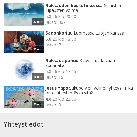
Rakkauden kosketuksessa
Sisäisten
lupausten voima
5.8.26 klo 20.00
Jakso: 369
30 min
Sadonkorjuu
Luomassa Luojan kanssa
5.8.26 klo 18.30
Jakso: 7
85 min
Rakkaus puhuu
Kaavailuja taivaan
suunnalta
5.8.26 klo 17.45
Jakso: 16
45 min
Jesus Yaps
Sukupolvien välinen yhteys: mikä
on ollut estämässä sitä?
4.8.26 klo 22.00
Jakso: 8
50 min
Yhteystiedot