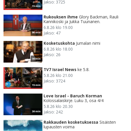
Jakso: 3725
15 min
Rukouksen ihme
Glory Backman, Rauli
Kannikoski ja Jukka Tuunanen.
6.8.26 klo 19.00
Jakso: 47
90 min
Kosketuskohta
Jumalan nimi
6.8.26 klo 18.00
Jakso: 26
30 min
TV7 Israel News
ke 5.8.
5.8.26 klo 21.00
Jakso: 3724
15 min
Love Israel - Baruch Korman
Kolossalaiskirje. Luku 3, osa 4/4
5.8.26 klo 20.30
Jakso: 242
30 min
Rakkauden kosketuksessa
Sisäisten
lupausten voima