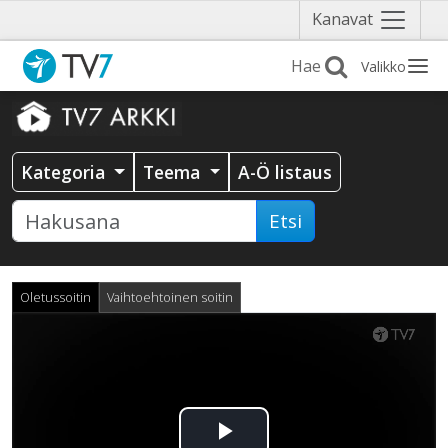
Näytä
Kanavat
valikko
Valikko
Kategoria
Teema
A-Ö listaus
Etsi
Oletussoitin
Vaihtoehtoinen soitin