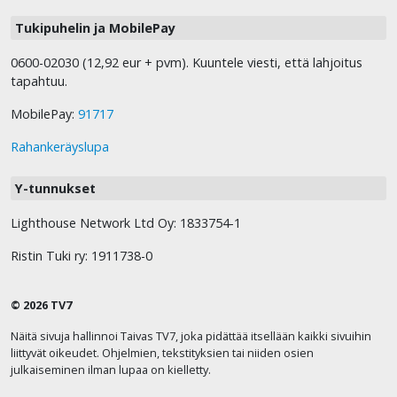
Tukipuhelin ja MobilePay
0600-02030 (12,92 eur + pvm). Kuuntele viesti, että lahjoitus
tapahtuu.
MobilePay:
91717
Rahankeräyslupa
Y-tunnukset
Lighthouse Network Ltd Oy: 1833754-1
Ristin Tuki ry: 1911738-0
© 2026 TV7
Näitä sivuja hallinnoi Taivas TV7, joka pidättää itsellään kaikki sivuihin
liittyvät oikeudet. Ohjelmien, tekstityksien tai niiden osien
julkaiseminen ilman lupaa on kielletty.