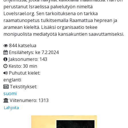
perustanut Israelissa palvelutyön nimeltä
LoveIsrael.org. Sen tarkoituksena on tarkka
raamatunopetus tulkitsemalla Raamattua heprean ja
aramean kieleltä. Lisäksi organisaatio tekee
monipuolista mediatyötä kansakuntien saavuttamiseksi.
844 katselua
Ensilähetys: ke 7.2.2024
Jaksonumero: 143
Kesto: 30 min
Puhutut kielet:
englanti
Tekstitykset:
suomi
Viitenumero: 1313
Lahjoita