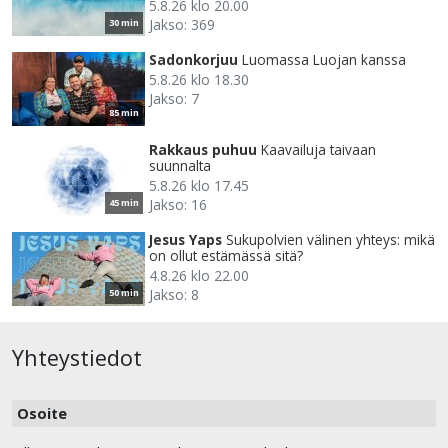
5.8.26 klo 20.00
Jakso: 369
30 min
Sadonkorjuu
Luomassa Luojan kanssa
5.8.26 klo 18.30
Jakso: 7
85 min
Rakkaus puhuu
Kaavailuja taivaan
suunnalta
5.8.26 klo 17.45
Jakso: 16
45 min
Jesus Yaps
Sukupolvien välinen yhteys: mikä
on ollut estämässä sitä?
4.8.26 klo 22.00
Jakso: 8
50 min
Yhteystiedot
Osoite