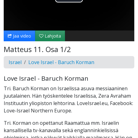
Toista
Video
Jaa video
Lahjoita
Matteus 11. Osa 1/2
Israel
Love Israel - Baruch Korman
Love Israel - Baruch Korman
Tri. Baruch Korman on Israelissa asuva messiaaninen
juutalainen. Hän työskentelee Israelissa, Zera Avraham
Instituutin yliopiston lehtorina. LoveIsrael.eu, Facebook:
Love-Israel Northern Europe.
Tri. Korman on opettanut Raamattua mm. Israelin
kansallisella tv-kanavalla sekä englanninkielisissä
ohjelmissa, jotka näkyvät kaikkialla maailmassa. Hän on