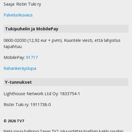
Saaja: Ristin Tuki ry
Palvelunkuvaus
Tukipuhelin ja MobilePay
0600-02030 (12,92 eur + pvm). Kuuntele viesti, että lahjoitus
tapahtuu.
MobilePay:
91717
Rahankeräyslupa
Y-tunnukset
Lighthouse Network Ltd Oy: 1833754-1
Ristin Tuki ry: 1911738-0
© 2026 TV7
Näitä sivuja hallinnoi Taivas TV7, joka pidättää itsellään kaikki sivuihin