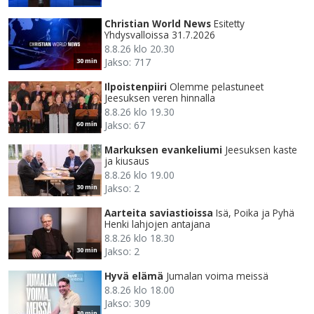
Christian World News
Esitetty
Yhdysvalloissa 31.7.2026
8.8.26 klo 20.30
Jakso: 717
30 min
Ilpoistenpiiri
Olemme pelastuneet
Jeesuksen veren hinnalla
8.8.26 klo 19.30
Jakso: 67
60 min
Markuksen evankeliumi
Jeesuksen kaste
ja kiusaus
8.8.26 klo 19.00
Jakso: 2
30 min
Aarteita saviastioissa
Isä, Poika ja Pyhä
Henki lahjojen antajana
8.8.26 klo 18.30
Jakso: 2
30 min
Hyvä elämä
Jumalan voima meissä
8.8.26 klo 18.00
Jakso: 309
30 min