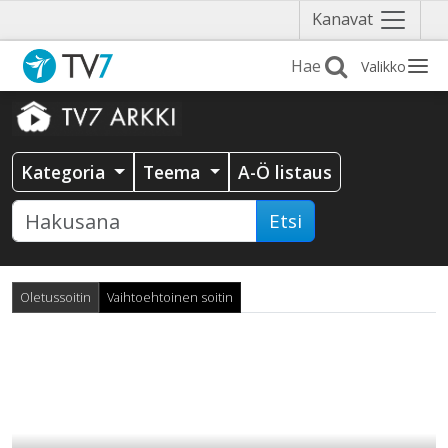
Näytä
Kanavat
valikko
Valikko
Kategoria
Teema
A-Ö listaus
Etsi
Oletussoitin
Vaihtoehtoinen soitin