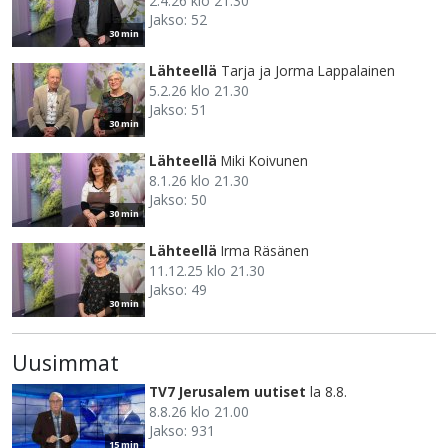
2.4.26 klo 21.30
Jakso: 52
30 min
Lähteellä
Tarja ja Jorma Lappalainen
5.2.26 klo 21.30
Jakso: 51
30 min
Lähteellä
Miki Koivunen
8.1.26 klo 21.30
Jakso: 50
30 min
Lähteellä
Irma Räsänen
11.12.25 klo 21.30
Jakso: 49
30 min
Uusimmat
TV7 Jerusalem uutiset
la 8.8.
8.8.26 klo 21.00
Jakso: 931
15 min