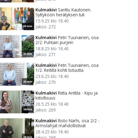
Kulmakivi
Santtu Kautonen.
Syttyköön herätyksen tuli
15.9.25 klo 18.40
Jakso: 272
20 min
Kulmakivi
Petri Tuunainen, osa
2/2. Puhtain purjein
18.8.25 klo 18.40
Jakso: 271
20 min
Kulmakivi
Petri Tuunainen, osa
1/2. Reitillä kohti totuutta
23.6.25 klo 18.40
Jakso: 270
20 min
Kulmakivi
Riitta Anttila - Kipu ja
kiitollisuus
26.5.25 klo 18.40
Jakso: 269
20 min
Kulmakivi
Risto Närhi, osa 2/2 -
Armolahjat mahdollistivat
28.4.25 klo 18.40
Jakso: 268
20 min