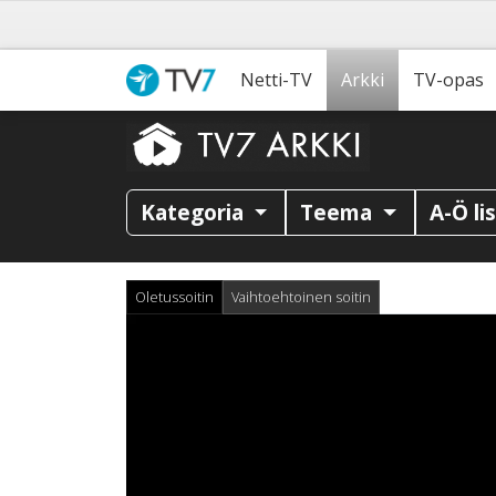
Netti-TV
Arkki
TV-opas
Kategoria
Teema
A-Ö li
Oletussoitin
Vaihtoehtoinen soitin