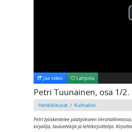
Jaa video
Lahjoita
Petri Tuunainen, osa 1/2. 
Henkilökuvat
Kulmakivi
Petri työskentelee päätyökseen Verohallinnoss
kirjailija, lauluntekijä ja lehtikirjoittelija. Kirjo