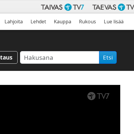
Lahjoita
Lehdet
Kauppa
Rukous
Lue lisää
staus
Etsi