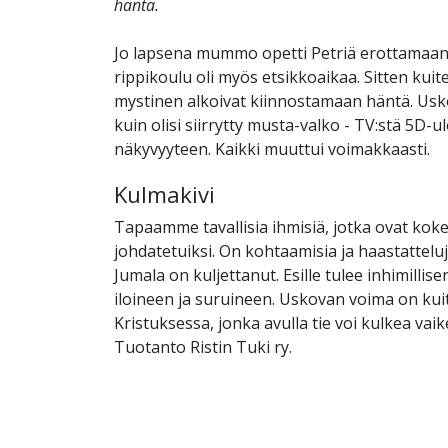
häntä.
Jo lapsena mummo opetti Petriä erottamaan 
rippikoulu oli myös etsikkoaikaa. Sitten kuite
mystinen alkoivat kiinnostamaan häntä. Uskoo
kuin olisi siirrytty musta-valko - TV:stä 5D-u
näkyvyyteen. Kaikki muuttui voimakkaasti.
Kulmakivi
Tapaamme tavallisia ihmisiä, jotka ovat kok
johdatetuiksi. On kohtaamisia ja haastatteluj
Jumala on kuljettanut. Esille tulee inhimillis
iloineen ja suruineen. Uskovan voima on kui
Kristuksessa, jonka avulla tie voi kulkea vai
Tuotanto Ristin Tuki ry.