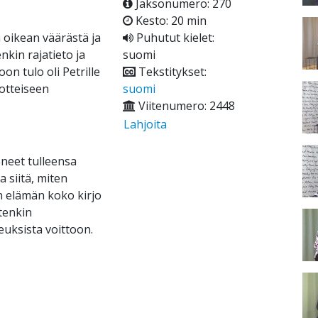
Jaksonumero: 270
Kesto: 20 min
oikean väärästä ja
Puhutut kielet:
nkin rajatieto ja
suomi
n tulo oli Petrille
Tekstitykset:
lotteiseen
suomi
Viitenumero: 2448
Lahjoita
eneet tulleensa
a siitä, miten
en elämän koko kirjo
tenkin
keuksista voittoon.