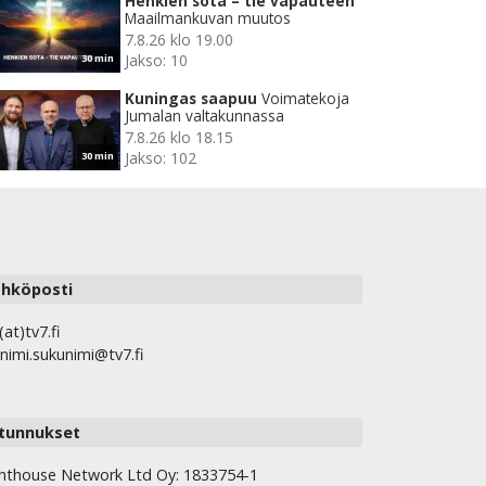
Henkien sota – tie vapauteen
Maailmankuvan muutos
7.8.26 klo 19.00
Jakso: 10
30 min
Kuningas saapuu
Voimatekoja
Jumalan valtakunnassa
7.8.26 klo 18.15
Jakso: 102
30 min
hköposti
(at)tv7.fi
nimi.sukunimi@tv7.fi
tunnukset
hthouse Network Ltd Oy: 1833754-1