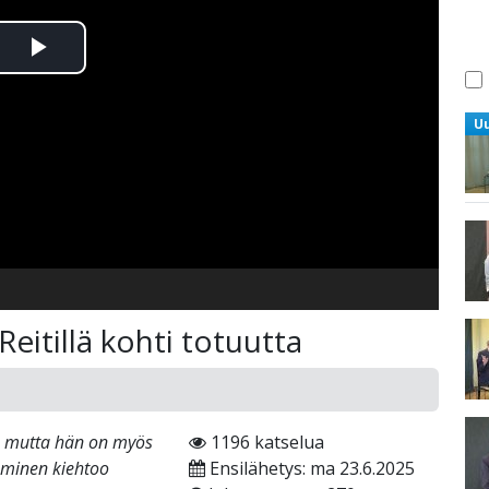
Toista
Video
U
Reitillä kohti totuutta
a, mutta hän on myös
1196 katselua
ittaminen kiehtoo
Ensilähetys: ma 23.6.2025