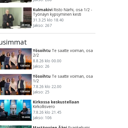
Kulmakivi
Risto Närhi, osa 1/2 -
Työnäyn kypsyminen kesti
31.3.25 klo 18.40
Jakso: 267
20 min
usimmat
Yösoihtu
Te saatte voiman, osa
2/2
8.8.26 klo 00.00
Jakso: 26
120 min
Yösoihtu
Te saatte voiman, osa
1/2
7.8.26 klo 22.00
Jakso: 25
120 min
Kirkossa keskustellaan
Kirkollisvero
7.8.26 klo 21.45
Jakso: 106
15 min
Marttyyrien Ääni
Evankeliumi