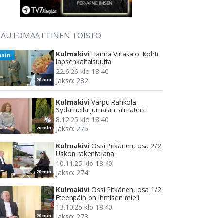
AUTOMAATTINEN TOISTO
Kulmakivi
Hanna Viitasalo. Kohti
usin
lapsenkaltaisuutta
22.6.26 klo 18.40
Jakso: 282
20 min
Kulmakivi
Varpu Rahkola.
Sydämellä Jumalan silmäterä
8.12.25 klo 18.40
Jakso: 275
20 min
Kulmakivi
Ossi Pitkänen, osa 2/2.
Uskon rakentajana
10.11.25 klo 18.40
Jakso: 274
20 min
Kulmakivi
Ossi Pitkänen, osa 1/2.
Eteenpäin on ihmisen mieli
13.10.25 klo 18.40
Jakso: 273
20 min