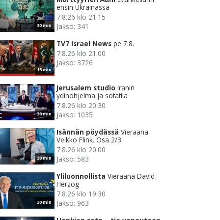
ensin Ukrainassa
7.8.26 klo 21.15
Jakso: 341
30 min
TV7 Israel News
pe 7.8.
7.8.26 klo 21.00
Jakso: 3726
15 min
Jerusalem studio
Iranin
ydinohjelma ja sotatila
7.8.26 klo 20.30
Jakso: 1035
30 min
Isännän pöydässä
Vieraana
Veikko Flink. Osa 2/3
7.8.26 klo 20.00
Jakso: 583
30 min
Yliluonnollista
Vieraana David
Herzog
7.8.26 klo 19.30
Jakso: 963
30 min