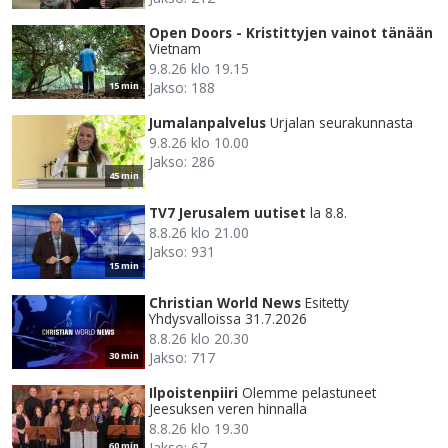
Open Doors - Kristittyjen vainot tänään
Vietnam
9.8.26 klo 19.15
Jakso: 188
15 min
Jumalanpalvelus
Urjalan seurakunnasta
9.8.26 klo 10.00
Jakso: 286
45 min
TV7 Jerusalem uutiset
la 8.8.
8.8.26 klo 21.00
Jakso: 931
15 min
Christian World News
Esitetty
Yhdysvalloissa 31.7.2026
8.8.26 klo 20.30
Jakso: 717
30 min
Ilpoistenpiiri
Olemme pelastuneet
Jeesuksen veren hinnalla
8.8.26 klo 19.30
Jakso: 67
60 min