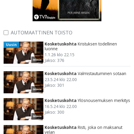
AUTOMAATTINEN TOISTO
Kosketuskohta
Kristuksen todellinen
Uusin
luonne
1.1.26 klo 22.15
Jakso: 376
30 min
Kosketuskohta
Valmistautuminen sotaan
23.5.24 klo 22.00
Jakso: 301
30 min
Kosketuskohta
Ylösnousemuksen merkitys
16.5.24 klo 22.00
Jakso: 300
30 min
Kosketuskohta
Risti, joka on maksanut
velan