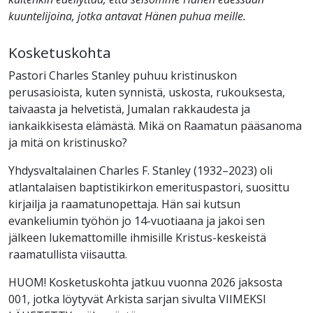
kuuntelijoina, jotka antavat Hänen puhua meille.
Kosketuskohta
Pastori Charles Stanley puhuu kristinuskon
perusasioista, kuten synnistä, uskosta, rukouksesta,
taivaasta ja helvetistä, Jumalan rakkaudesta ja
iankaikkisesta elämästä. Mikä on Raamatun pääsanoma
ja mitä on kristinusko?
Yhdysvaltalainen Charles F. Stanley (1932–2023) oli
atlantalaisen baptistikirkon emerituspastori, suosittu
kirjailja ja raamatunopettaja. Hän sai kutsun
evankeliumin työhön jo 14-vuotiaana ja jakoi sen
jälkeen lukemattomille ihmisille Kristus-keskeistä
raamatullista viisautta.
HUOM! Kosketuskohta jatkuu vuonna 2026 jaksosta
001, jotka löytyvät Arkista sarjan sivulta VIIMEKSI