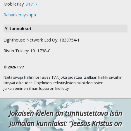
MobilePay:
91717
Rahankeräyslupa
Y-tunnukset
Lighthouse Network Ltd Oy: 1833754-1
Ristin Tuki ry: 1911738-0
© 2026 TV7
Näitä sivuja hallinnoi Taivas TV7, joka pidättää itsellään kaikki sivuihin
liittyvät oikeudet. Ohjelmien, tekstityksien tai niiden osien
julkaiseminen ilman lupaa on kielletty.
Jokaisen kielen on tunnustettava Isän
Jumalan kunniaksi: "Jeesus Kristus on