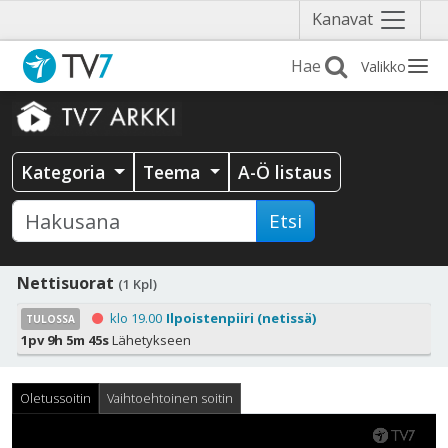
Näytä
Kanavat
valikko
Valikko
Kategoria
Teema
A-Ö listaus
Etsi
Nettisuorat
(1 Kpl)
klo 19.00
Ilpoistenpiiri (netissä)
TULOSSA
1pv 9h 5m 44s
Lähetykseen
Oletussoitin
Vaihtoehtoinen soitin