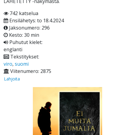
LÄHETETTY -näkymästä.
742 katselua
Ensilähetys: to 18.4.2024
Jaksonumero: 296
Kesto: 30 min
Puhutut kielet:
englanti
Tekstitykset:
viro
,
suomi
Viitenumero: 2875
Lahjoita