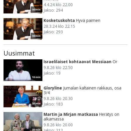
4.4.24 klo 22.00
Jakso: 294
30 min
Kosketuskohta
Hyvä paimen
28.3.24 klo 22.15
Jakso: 293
30 min
Uusimmat
Israelilaiset kohtaavat Messiaan
Or
9.8.26 klo 22.50
Jakso: 19
10 min
Gloryline
Jumalan kaltainen rakkaus, osa
3/4
9.8.26 klo 20.30
Jakso: 183
30 min
Martin ja Mirjan matkassa
Herätys on
alkamassa
9.8.26 klo 20.00
Jakso: 212
30 min