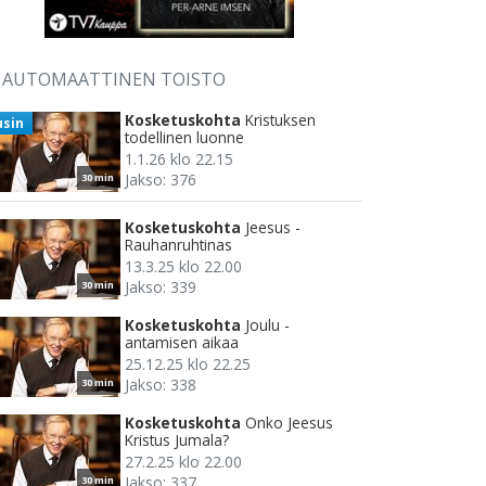
AUTOMAATTINEN TOISTO
Kosketuskohta
Kristuksen
usin
todellinen luonne
1.1.26 klo 22.15
Jakso: 376
30 min
Kosketuskohta
Jeesus -
Rauhanruhtinas
13.3.25 klo 22.00
Jakso: 339
30 min
Kosketuskohta
Joulu -
antamisen aikaa
25.12.25 klo 22.25
Jakso: 338
30 min
Kosketuskohta
Onko Jeesus
Kristus Jumala?
27.2.25 klo 22.00
Jakso: 337
30 min