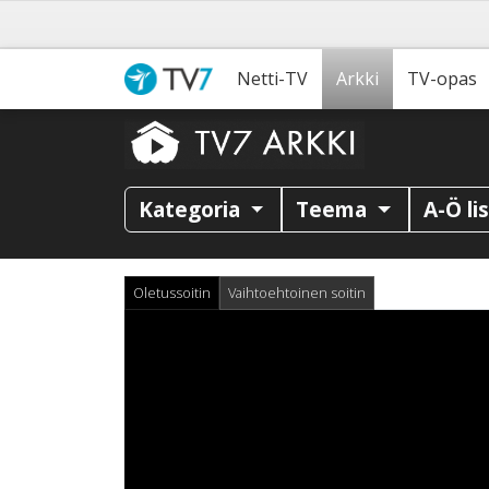
Netti-TV
Arkki
TV-opas
Kategoria
Teema
A-Ö li
Oletussoitin
Vaihtoehtoinen soitin