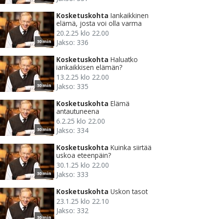
Kosketuskohta
Iankaikkinen
elämä, josta voi olla varma
20.2.25 klo 22.00
Jakso: 336
30 min
Kosketuskohta
Haluatko
iankaikkisen elämän?
13.2.25 klo 22.00
Jakso: 335
30 min
Kosketuskohta
Elämä
antautuneena
6.2.25 klo 22.00
Jakso: 334
30 min
Kosketuskohta
Kuinka siirtää
uskoa eteenpäin?
30.1.25 klo 22.00
Jakso: 333
30 min
Kosketuskohta
Uskon tasot
23.1.25 klo 22.10
Jakso: 332
30 min