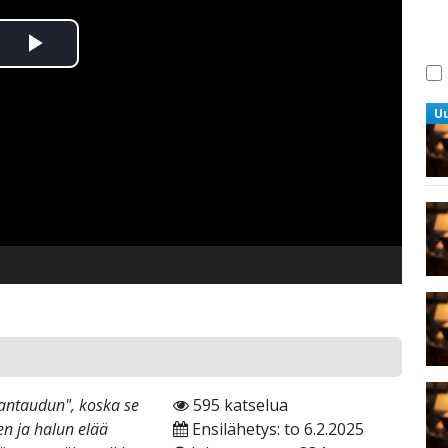
Toista
Video
U
"antaudun", koska se
595 katselua
en ja halun elää
Ensilähetys: to 6.2.2025