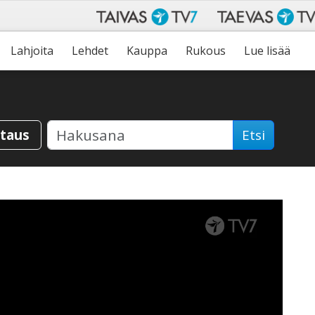
Lahjoita
Lehdet
Kauppa
Rukous
Lue lisää
staus
Etsi