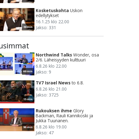
Kosketuskohta
Uskon
edellytykset
16.1.25 klo 22.00
Jakso: 331
30 min
usimmat
Northwind Talks
Wonder, osa
2/6. Läheisyyden kulttuuri
6.8.26 klo 22.00
Jakso: 9
60 min
TV7 Israel News
to 6.8.
6.8.26 klo 21.00
Jakso: 3725
15 min
Rukouksen ihme
Glory
Backman, Rauli Kannikoski ja
Jukka Tuunanen.
6.8.26 klo 19.00
90 min
Jakso: 47