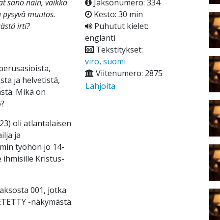
ät sano näin, vaikka
Jaksonumero: 334
ja pysyvä muutos.
Kesto: 30 min
ästä irti?
Puhutut kielet:
englanti
Tekstitykset:
viro
,
suomi
perusasioista,
Viitenumero: 2875
ta ja helvetistä,
Lahjoita
stä. Mikä on
o?
3) oli atlantalaisen
lja ja
min työhön jo 14-
 ihmisille Kristus-
ksosta 001, jotka
ÄHETETTY -näkymästä.