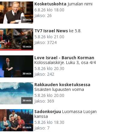
Kosketuskohta
Jumalan nimi
6.8.26 klo 18.00
Jakso: 26
30 min
TV7 Israel News
ke 5.8.
5.8.26 klo 21.00
Jakso: 3724
15 min
Love Israel - Baruch Korman
Kolossalaiskirje. Luku 3, osa 4/4
5.8.26 klo 20.30
Jakso: 242
30 min
Rakkauden kosketuksessa
Sisäisten lupausten voima
5.8.26 klo 20.00
Jakso: 369
30 min
Sadonkorjuu
Luomassa Luojan
kanssa
5.8.26 klo 18.30
Jakso: 7
85 min