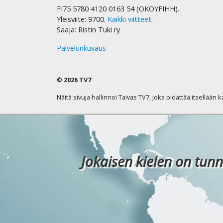
FI75 5780 4120 0163 54 (OKOYFIHH).
Yleisviite: 9700.
Kaikki viitteet
.
Saaja: Ristin Tuki ry
Palvelunkuvaus
© 2026 TV7
Näitä sivuja hallinnoi Taivas TV7, joka pidättää itsellään 
Jokaisen kielen on tunn