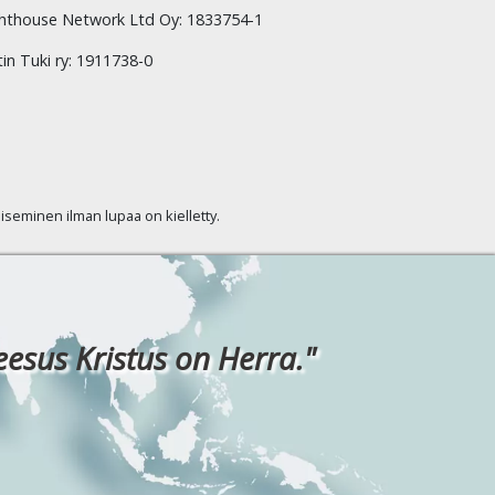
hthouse Network Ltd Oy: 1833754-1
tin Tuki ry: 1911738-0
kaiseminen ilman lupaa on kielletty.
eesus Kristus on Herra."