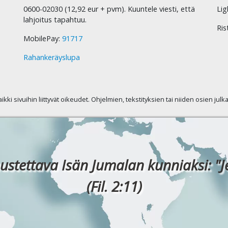
0600-02030 (12,92 eur + pvm). Kuuntele viesti, että
Lig
lahjoitus tapahtuu.
Ris
MobilePay:
91717
Rahankeräyslupa
kaikki sivuihin liittyvät oikeudet. Ohjelmien, tekstityksien tai niiden osien jul
ustettava Isän Jumalan kunniaksi: "J
(Fil. 2:11)