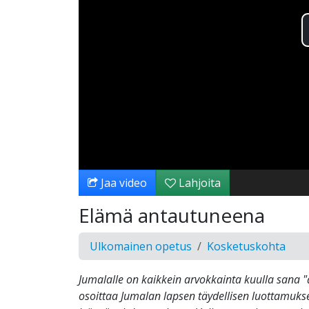
Jaa video
Lahjoita
Elämä antautuneena
Ulkomainen opetus
Kosketuskohta
Jumalalle on kaikkein arvokkainta kuulla sana 
osoittaa Jumalan lapsen täydellisen luottamuks