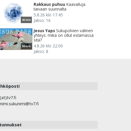
Rakkaus puhuu
Kaavailuja
taivaan suunnalta
5.8.26 klo 17.45
Jakso: 16
45 min
Jesus Yaps
Sukupolvien välinen
yhteys: mikä on ollut estämässä
sitä?
4.8.26 klo 22.00
50 min
Jakso: 8
hköposti
(at)tv7.fi
nimi.sukunimi@tv7.fi
tunnukset