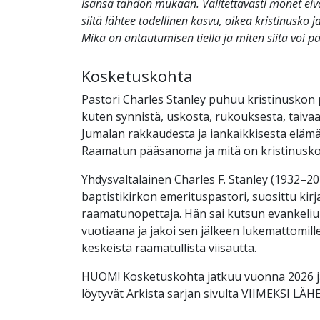
Isänsä tahdon mukaan. Valitettavasti monet eiv
siitä lähtee todellinen kasvu, oikea kristinusko 
Mikä on antautumisen tiellä ja miten siitä voi pä
Kosketuskohta
Pastori Charles Stanley puhuu kristinuskon 
kuten synnistä, uskosta, rukouksesta, taivaas
Jumalan rakkaudesta ja iankaikkisesta elämä
Raamatun pääsanoma ja mitä on kristinusk
Yhdysvaltalainen Charles F. Stanley (1932–202
baptistikirkon emerituspastori, suosittu kirjai
raamatunopettaja. Hän sai kutsun evankeliu
vuotiaana ja jakoi sen jälkeen lukemattomille
keskeistä raamatullista viisautta.
HUOM! Kosketuskohta jatkuu vuonna 2026 ja
löytyvät Arkista sarjan sivulta VIIMEKSI L