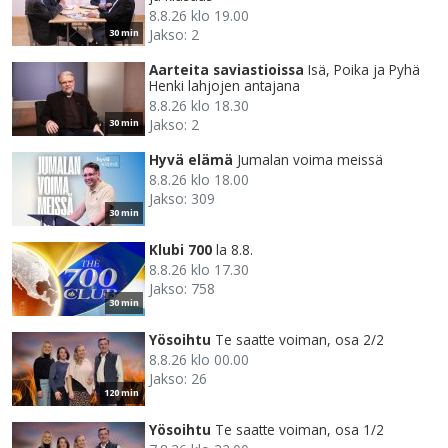
8.8.26 klo 19.00
Jakso: 2
30 min
Aarteita saviastioissa
Isä, Poika ja Pyhä
Henki lahjojen antajana
8.8.26 klo 18.30
Jakso: 2
30 min
Hyvä elämä
Jumalan voima meissä
8.8.26 klo 18.00
Jakso: 309
30 min
Klubi 700
la 8.8.
8.8.26 klo 17.30
Jakso: 758
30 min
Yösoihtu
Te saatte voiman, osa 2/2
8.8.26 klo 00.00
Jakso: 26
120 min
Yösoihtu
Te saatte voiman, osa 1/2