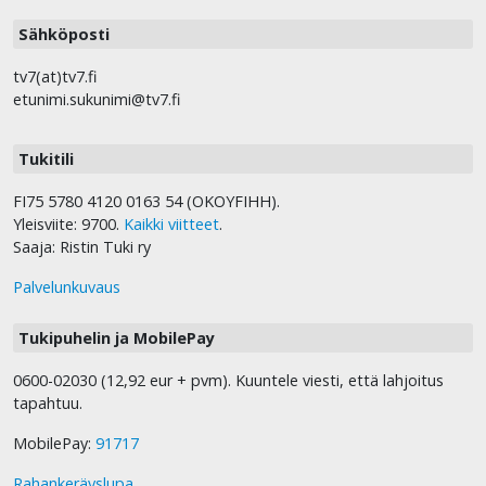
Sähköposti
tv7(at)tv7.fi
etunimi.sukunimi@tv7.fi
Tukitili
FI75 5780 4120 0163 54 (OKOYFIHH).
Yleisviite: 9700.
Kaikki viitteet
.
Saaja: Ristin Tuki ry
Palvelunkuvaus
Tukipuhelin ja MobilePay
0600-02030 (12,92 eur + pvm). Kuuntele viesti, että lahjoitus
tapahtuu.
MobilePay:
91717
Rahankeräyslupa