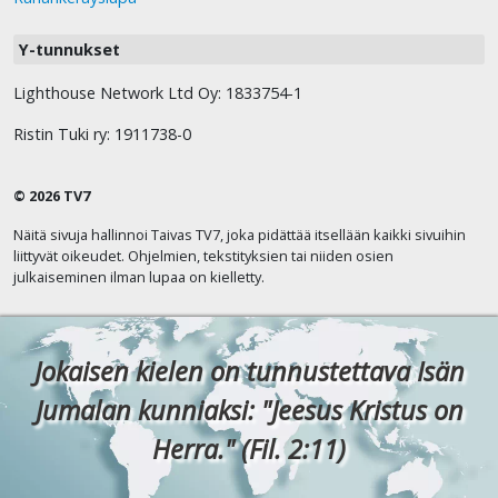
Y-tunnukset
Lighthouse Network Ltd Oy: 1833754-1
Ristin Tuki ry: 1911738-0
© 2026 TV7
Näitä sivuja hallinnoi Taivas TV7, joka pidättää itsellään kaikki sivuihin
liittyvät oikeudet. Ohjelmien, tekstityksien tai niiden osien
julkaiseminen ilman lupaa on kielletty.
Jokaisen kielen on tunnustettava Isän
Jumalan kunniaksi: "Jeesus Kristus on
Herra." (Fil. 2:11)