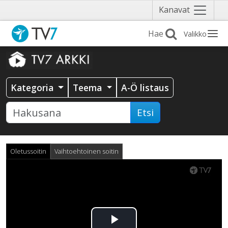
Näytä
Kanavat
valikko
Valikko
Kategoria
Teema
A-Ö listaus
Etsi
Oletussoitin
Vaihtoehtoinen soitin