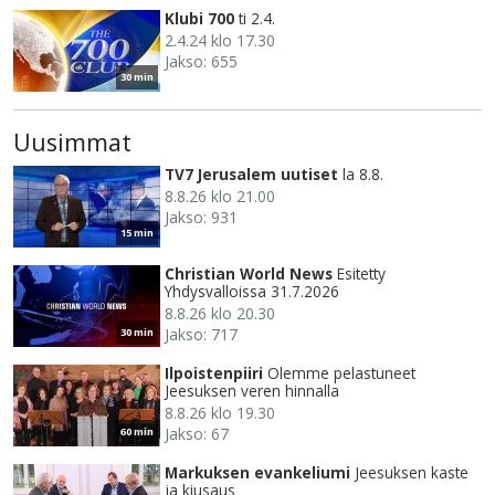
Klubi 700
ti 2.4.
2.4.24 klo 17.30
Jakso: 655
30 min
Uusimmat
TV7 Jerusalem uutiset
la 8.8.
8.8.26 klo 21.00
Jakso: 931
15 min
Christian World News
Esitetty
Yhdysvalloissa 31.7.2026
8.8.26 klo 20.30
Jakso: 717
30 min
Ilpoistenpiiri
Olemme pelastuneet
Jeesuksen veren hinnalla
8.8.26 klo 19.30
Jakso: 67
60 min
Markuksen evankeliumi
Jeesuksen kaste
ja kiusaus