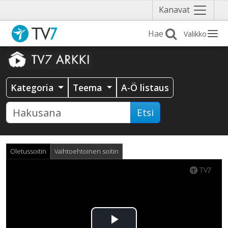
Näytä
Kanavat
valikko
Valikko
Kategoria
Teema
A-Ö listaus
Etsi
Oletussoitin
Vaihtoehtoinen soitin