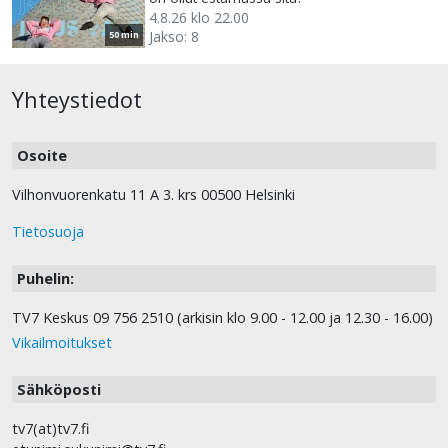
4.8.26 klo 22.00
Jakso: 8
50 min
Yhteystiedot
Osoite
Vilhonvuorenkatu 11 A 3. krs 00500 Helsinki
Tietosuoja
Puhelin:
TV7 Keskus 09 756 2510 (arkisin klo 9.00 - 12.00 ja 12.30 - 16.00)
Vikailmoitukset
Sähköposti
tv7(at)tv7.fi