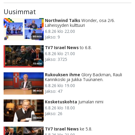
Uusimmat
Northwind Talks
Wonder, osa 2/6.
Läheisyyden kulttuuri
6.8.26 klo 22.00
Jakso: 9
60 min
TV7 Israel News
to 6.8.
6.8.26 klo 21.00
Jakso: 3725
15 min
Rukouksen ihme
Glory Backman, Rauli
Kannikoski ja Jukka Tuunanen.
6.8.26 klo 19.00
Jakso: 47
90 min
Kosketuskohta
Jumalan nimi
6.8.26 klo 18.00
Jakso: 26
30 min
TV7 Israel News
ke 5.8.
5.8.26 klo 21.00