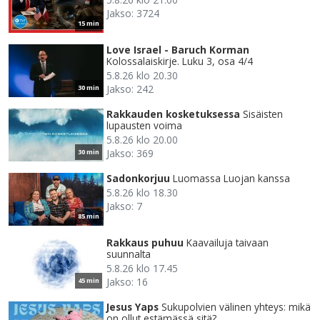
Jakso: 3724
15 min
Love Israel - Baruch Korman
Kolossalaiskirje. Luku 3, osa 4/4
5.8.26 klo 20.30
Jakso: 242
30 min
Rakkauden kosketuksessa
Sisäisten
lupausten voima
5.8.26 klo 20.00
Jakso: 369
30 min
Sadonkorjuu
Luomassa Luojan kanssa
5.8.26 klo 18.30
Jakso: 7
85 min
Rakkaus puhuu
Kaavailuja taivaan
suunnalta
5.8.26 klo 17.45
Jakso: 16
45 min
Jesus Yaps
Sukupolvien välinen yhteys: mikä
on ollut estämässä sitä?