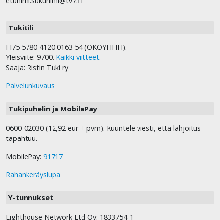
etunimi.sukunimi@tv7.fi
Tukitili
FI75 5780 4120 0163 54 (OKOYFIHH).
Yleisviite: 9700.
Kaikki viitteet
.
Saaja: Ristin Tuki ry
Palvelunkuvaus
Tukipuhelin ja MobilePay
0600-02030 (12,92 eur + pvm). Kuuntele viesti, että lahjoitus
tapahtuu.
MobilePay:
91717
Rahankeräyslupa
Y-tunnukset
Lighthouse Network Ltd Oy: 1833754-1