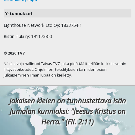
Y-tunnukset
Lighthouse Network Ltd Oy: 1833754-1
Ristin Tuki ry: 1911738-0
© 2026 TV7
Näitä sivuja hallinnoi Taivas TV7, joka pidättää itsellään kaikki sivuihin
liittyvät oikeudet. Ohjelmien, tekstityksien tai niiden osien
julkaiseminen ilman lupaa on kielletty.
Jokaisen kielen on tunnustettava Isän
Jumalan kunniaksi: "Jeesus Kristus on
Herra." (Fil. 2:11)