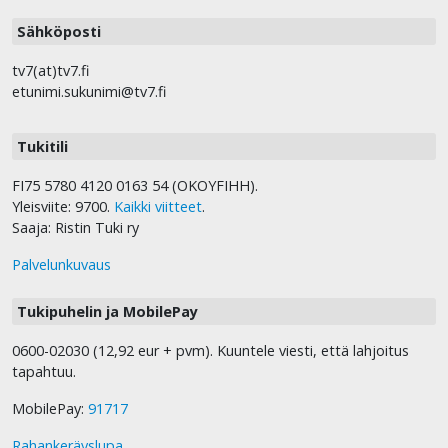
Sähköposti
tv7(at)tv7.fi
etunimi.sukunimi@tv7.fi
Tukitili
FI75 5780 4120 0163 54 (OKOYFIHH).
Yleisviite: 9700.
Kaikki viitteet
.
Saaja: Ristin Tuki ry
Palvelunkuvaus
Tukipuhelin ja MobilePay
0600-02030 (12,92 eur + pvm). Kuuntele viesti, että lahjoitus
tapahtuu.
MobilePay:
91717
Rahankeräyslupa