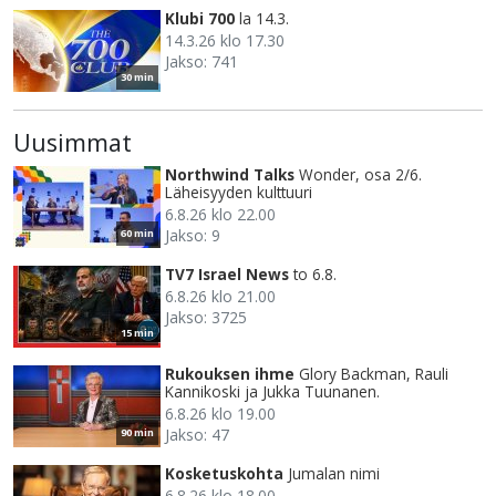
Klubi 700
la 14.3.
14.3.26 klo 17.30
Jakso: 741
30 min
Uusimmat
Northwind Talks
Wonder, osa 2/6.
Läheisyyden kulttuuri
6.8.26 klo 22.00
Jakso: 9
60 min
TV7 Israel News
to 6.8.
6.8.26 klo 21.00
Jakso: 3725
15 min
Rukouksen ihme
Glory Backman, Rauli
Kannikoski ja Jukka Tuunanen.
6.8.26 klo 19.00
Jakso: 47
90 min
Kosketuskohta
Jumalan nimi
6.8.26 klo 18.00