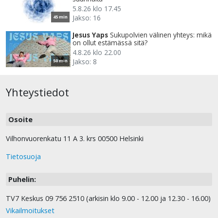
5.8.26 klo 17.45
Jakso: 16
45 min
Jesus Yaps
Sukupolvien välinen yhteys: mikä
on ollut estämässä sitä?
4.8.26 klo 22.00
Jakso: 8
50 min
Yhteystiedot
Osoite
Vilhonvuorenkatu 11 A 3. krs 00500 Helsinki
Tietosuoja
Puhelin:
TV7 Keskus 09 756 2510 (arkisin klo 9.00 - 12.00 ja 12.30 - 16.00)
Vikailmoitukset