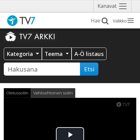
Näytä
Kanavat
valikko
Valikko
Kategoria
Teema
A-Ö listaus
Etsi
Oletussoitin
Vaihtoehtoinen soitin