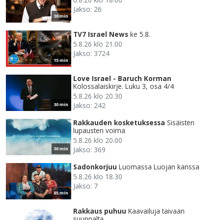
Jakso: 26
30 min
TV7 Israel News
ke 5.8.
5.8.26 klo 21.00
Jakso: 3724
15 min
Love Israel - Baruch Korman
Kolossalaiskirje. Luku 3, osa 4/4
5.8.26 klo 20.30
Jakso: 242
30 min
Rakkauden kosketuksessa
Sisäisten
lupausten voima
5.8.26 klo 20.00
Jakso: 369
30 min
Sadonkorjuu
Luomassa Luojan kanssa
5.8.26 klo 18.30
Jakso: 7
85 min
Rakkaus puhuu
Kaavailuja taivaan
suunnalta