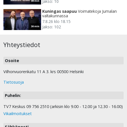
Jakso: 10
30 min
Kuningas saapuu
Voimatekoja Jumalan
valtakunnassa
7.8.26 klo 18.15
Jakso: 102
30 min
Yhteystiedot
Osoite
Vilhonvuorenkatu 11 A 3. krs 00500 Helsinki
Tietosuoja
Puhelin:
TV7 Keskus 09 756 2510 (arkisin klo 9.00 - 12.00 ja 12.30 - 16.00)
Vikailmoitukset
Sähköposti