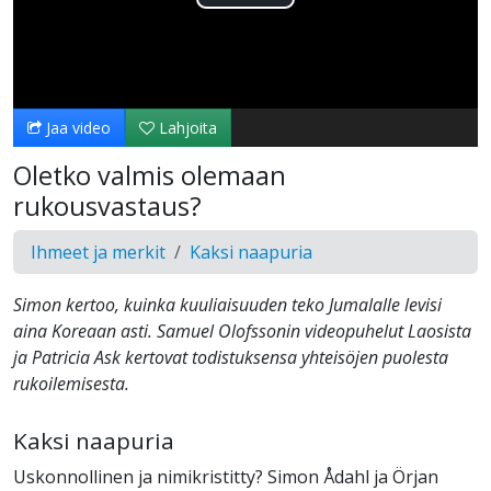
Toista
Video
Jaa video
Lahjoita
Oletko valmis olemaan
rukousvastaus?
Ihmeet ja merkit
Kaksi naapuria
Simon kertoo, kuinka kuuliaisuuden teko Jumalalle levisi
aina Koreaan asti. Samuel Olofssonin videopuhelut Laosista
ja Patricia Ask kertovat todistuksensa yhteisöjen puolesta
rukoilemisesta.
Kaksi naapuria
Uskonnollinen ja nimikristitty? Simon Ådahl ja Örjan