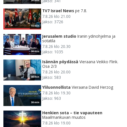
Jakso: 341
30 min
TV7 Israel News
pe 7.8.
7.8.26 klo 21.00
Jakso: 3726
15 min
Jerusalem studio
Iranin ydinohjelma ja
sotatila
7.8.26 klo 20.30
Jakso: 1035
30 min
Isännän pöydässä
Vieraana Veikko Flink.
Osa 2/3
7.8.26 klo 20.00
Jakso: 583
30 min
Yliluonnollista
Vieraana David Herzog
7.8.26 klo 19.30
Jakso: 963
30 min
Henkien sota – tie vapauteen
Maailmankuvan muutos
7.8.26 klo 19.00