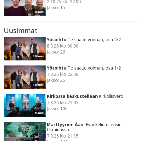
2.10.25 klo 22.00
Jakso: 15
30 min
Uusimmat
Yösoihtu
Te saatte voiman, osa 2/2
8.8.26 klo 00.00
Jakso: 26
120 min
Yösoihtu
Te saatte voiman, osa 1/2
7.8.26 klo 22.00
Jakso: 25
120 min
Kirkossa keskustellaan
Kirkollisvero
7.8.26 klo 21.45
Jakso: 106
15 min
Marttyyrien Ääni
Evankeliumi ensin
Ukrainassa
7.8.26 klo 21.15