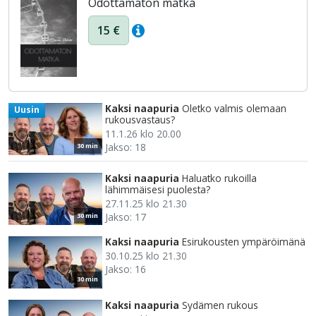
Odottamaton matka
15 €
Kaksi naapuria
Oletko valmis olemaan
Uusin
rukousvastaus?
11.1.26 klo 20.00
Jakso: 18
30 min
Kaksi naapuria
Haluatko rukoilla
lähimmäisesi puolesta?
27.11.25 klo 21.30
Jakso: 17
30 min
Kaksi naapuria
Esirukousten ympäröimänä
30.10.25 klo 21.30
Jakso: 16
30 min
Kaksi naapuria
Sydämen rukous