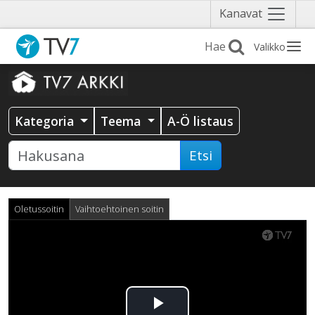
Näytä
Kanavat
valikko
Valikko
Kategoria
Teema
A-Ö listaus
Etsi
Oletussoitin
Vaihtoehtoinen soitin