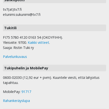
tv7(at)tv7.fi
etunimi.sukunimi@tv7.fi
Tukitili
FI75 5780 4120 0163 54 (OKOYFIHH).
Yleisviite: 9700.
Kaikki viitteet
.
Saaja: Ristin Tuki ry
Palvelunkuvaus
Tukipuhelin ja MobilePay
0600-02030 (12,92 eur + pvm). Kuuntele viesti, että lahjoitus
tapahtuu.
MobilePay:
91717
Rahankeräyslupa