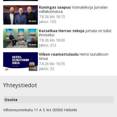
Kuningas saapuu
Voimatekoja Jumalan
valtakunnassa
7.8.26 klo 18.15
Jakso: 102
30 min
Katselkaa Herran tekoja
Jumala on tullut
ihmiseksi
7.8.26 klo 18.00
Jakso: 212
15 min
Viikon raamattulaulu
Herra siunatkoon
sinua
7.8.26 klo 16.55
Jakso: 32
5 min
Yhteystiedot
Osoite
Vilhonvuorenkatu 11 A 3. krs 00500 Helsinki