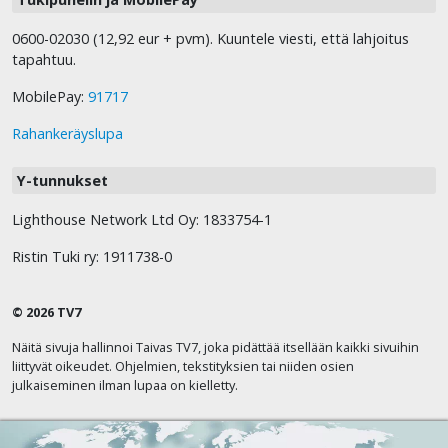
0600-02030 (12,92 eur + pvm). Kuuntele viesti, että lahjoitus
tapahtuu.
MobilePay:
91717
Rahankeräyslupa
Y-tunnukset
Lighthouse Network Ltd Oy: 1833754-1
Ristin Tuki ry: 1911738-0
© 2026 TV7
Näitä sivuja hallinnoi Taivas TV7, joka pidättää itsellään kaikki sivuihin
liittyvät oikeudet. Ohjelmien, tekstityksien tai niiden osien
julkaiseminen ilman lupaa on kielletty.