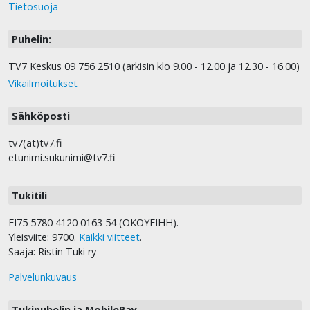
Tietosuoja
Puhelin:
TV7 Keskus 09 756 2510 (arkisin klo 9.00 - 12.00 ja 12.30 - 16.00)
Vikailmoitukset
Sähköposti
tv7(at)tv7.fi
etunimi.sukunimi@tv7.fi
Tukitili
FI75 5780 4120 0163 54 (OKOYFIHH).
Yleisviite: 9700.
Kaikki viitteet
.
Saaja: Ristin Tuki ry
Palvelunkuvaus
Tukipuhelin ja MobilePay