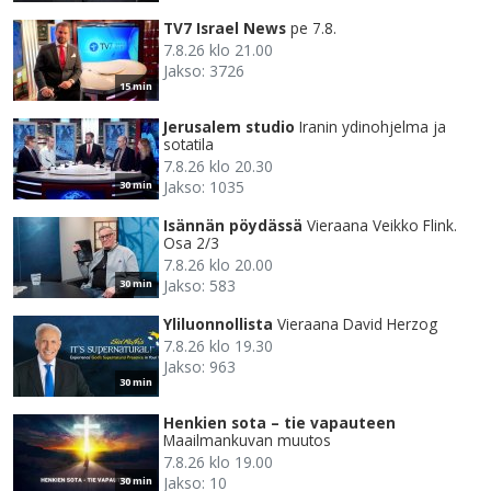
TV7 Israel News
pe 7.8.
7.8.26 klo 21.00
Jakso: 3726
15 min
Jerusalem studio
Iranin ydinohjelma ja
sotatila
7.8.26 klo 20.30
Jakso: 1035
30 min
Isännän pöydässä
Vieraana Veikko Flink.
Osa 2/3
7.8.26 klo 20.00
Jakso: 583
30 min
Yliluonnollista
Vieraana David Herzog
7.8.26 klo 19.30
Jakso: 963
30 min
Henkien sota – tie vapauteen
Maailmankuvan muutos
7.8.26 klo 19.00
Jakso: 10
30 min