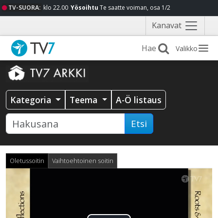
TV-SUORA:
klo 22.00
Yösoihtu
Te saatte voiman, osa 1/2
Näytä
Kanavat
valikko
Valikko
Kategoria
Teema
A-Ö listaus
Etsi
Oletussoitin
Vaihtoehtoinen soitin