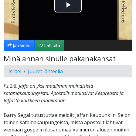
Toista
Video
Jaa video
Lahjoita
Minä annan sinulle pakanakansat
Israel
Juuret lähteellä
Ps.2:8. Jaffa on yksi maailman muinaisista
satamakaupungeista. Apostolit matkasivat Kesareasta ja
Jaffasta kaikkeen maailmaan.
Barry Segal tutustuttaa meidät Jaffan kaupunkiin. Se on
toinen satamakaupungeista, mistä apostolit lähtivät
viemään gospelin ilosanomaa Välimeren alueen muihin