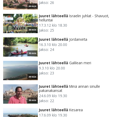
Jakso: 26
30 min
Juuret lähteellä
Israelin juhlat - Shavuot,
helluntai
17.3.12 klo 18.30
Jakso: 25
30 min
Juuret lähteellä
Jordanvirta
16.3.10 klo 20.00
Jakso: 24
30 min
Juuret lähteellä
Galilean meri
9.3.10 klo 20.00
Jakso: 23
30 min
Juuret lähteellä
Minä annan sinulle
pakanakansat
24.6.09 klo 19.30
Jakso: 22
30 min
Juuret lähteellä
Kesarea
17.6.09 klo 19.30