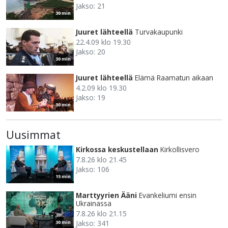
Jakso: 21
30 min
Juuret lähteellä
Turvakaupunki
22.4.09 klo 19.30
Jakso: 20
30 min
Juuret lähteellä
Elämä Raamatun aikaan
4.2.09 klo 19.30
Jakso: 19
30 min
Uusimmat
Kirkossa keskustellaan
Kirkollisvero
7.8.26 klo 21.45
Jakso: 106
15 min
Marttyyrien Ääni
Evankeliumi ensin
Ukrainassa
7.8.26 klo 21.15
Jakso: 341
30 min