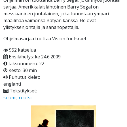
Ohjelman on tuottanut Barry Segal, joka myös juontaa
sarjaa. Amerikkalaislähtöinen Barry Segal on
messiaaninen juutalainen, joka tunnetaan ympäri
maailmaa vaimonsa Batyan kanssa. He ovat
ylistyksenjohtajia ja sananopettajia.
Ohjelmasarjaa tuottaa Vision for Israel.
952 katselua
Ensilähetys: ke 24.6.2009
Jaksonumero: 22
Kesto: 30 min
Puhutut kielet:
englanti
Tekstitykset:
suomi
,
ruotsi