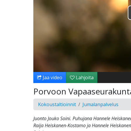
Jaa video
Lahjoita
Porvoon Vapaaseurakunt
Kokoustaltioinnit
Jumalanpalvelus
Juonto Jouko Soini. Puhujana Hannele Heiskane
Raija Heiskanen-Kostamo ja Hannele Heiskanen