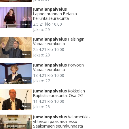
Jumalanpalvelus
Lappeenrannan Betania
helluntaiseurakunta
2.5.21 klo 10.00
45 min
Jakso: 29
Jumalanpalvelus
Helsingin
Vapaaseurakunta
25.4.21 klo 10.00
Jakso: 28
50 min
Jumalanpalvelus
Porvoon
Vapaaseurakunta
18.4.21 klo 10.00
Jakso: 27
50 min
Jumalanpalvelus
Kokkolan
Baptistiseurakunta. Osa 2/2
11.4.21 klo 10.00
Jakso: 26
60 min
Jumalanpalvelus
Valomerkki-
yhteisön pääsiäismessu
Sääksmäen seurakunnasta