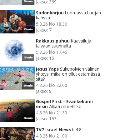
Jakso: 369
30 min
Sadonkorjuu
Luomassa Luojan
kanssa
5.8.26 klo 18.30
Jakso: 7
85 min
Rakkaus puhuu
Kaavailuja
taivaan suunnalta
5.8.26 klo 17.45
Jakso: 16
45 min
Jesus Yaps
Sukupolvien välinen
yhteys: mikä on ollut estämässä
sitä?
4.8.26 klo 22.00
50 min
Jakso: 8
Gospel First - Evankeliumi
ensin
Älkää murehtiko
4.8.26 klo 21.30
Jakso: 163
30 min
TV7 Israel News
ti 4.8.
4.8.26 klo 21.00