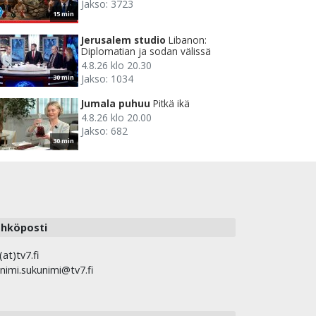
Jakso: 3723
15 min
Jerusalem studio
Libanon:
Diplomatian ja sodan välissä
4.8.26 klo 20.30
Jakso: 1034
30 min
Jumala puhuu
Pitkä ikä
4.8.26 klo 20.00
Jakso: 682
30 min
hköposti
(at)tv7.fi
nimi.sukunimi@tv7.fi