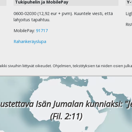
Tukipuhelin ja MobilePay
Y-
0600-02030 (12,92 eur + pvm). Kuuntele viesti, että
Lig
lahjoitus tapahtuu.
Ris
MobilePay:
91717
Rahankeräyslupa
kaikki sivuihin liittyvät oikeudet. Ohjelmien, tekstityksien tai niiden osien jul
ustettava Isän Jumalan kunniaksi: "J
(Fil. 2:11)