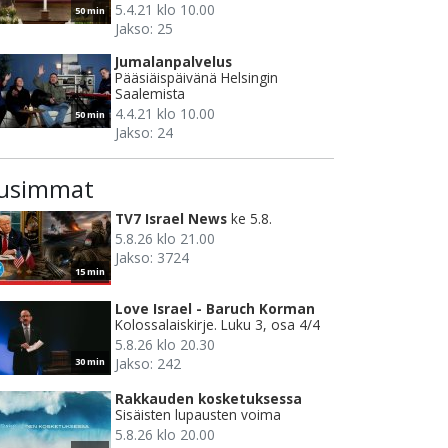
5.4.21 klo 10.00
50 min
Jakso: 25
Jumalanpalvelus
Pääsiäispäivänä Helsingin
Saalemista
4.4.21 klo 10.00
50 min
Jakso: 24
usimmat
TV7 Israel News
ke 5.8.
5.8.26 klo 21.00
Jakso: 3724
15 min
Love Israel - Baruch Korman
Kolossalaiskirje. Luku 3, osa 4/4
5.8.26 klo 20.30
Jakso: 242
30 min
Rakkauden kosketuksessa
Sisäisten lupausten voima
5.8.26 klo 20.00