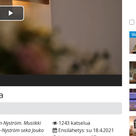
Toista
Video
U
a
n-Nyström. Musiikki
1243 katselua
-Nyström sekä Jouko
Ensilähetys: su 18.4.2021