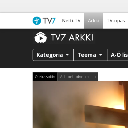
Netti-TV
Arkki
TV-opas
Kategoria
Teema
A-Ö li
Oletussoitin
Vaihtoehtoinen soitin