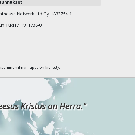
tunnukset
hthouse Network Ltd Oy: 1833754-1
tin Tuki ry: 1911738-0
kaiseminen ilman lupaa on kielletty.
eesus Kristus on Herra."