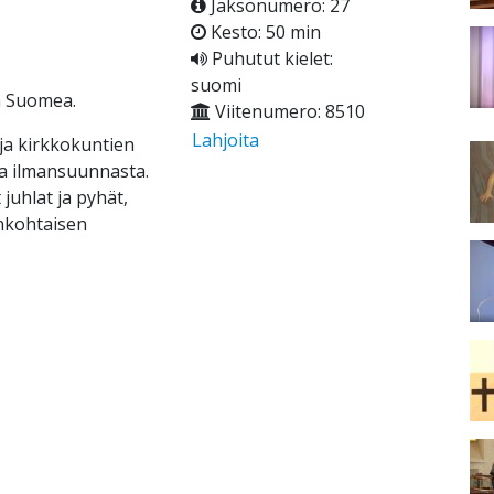
Jaksonumero: 27
Kesto: 50 min
Puhutut kielet:
suomi
a Suomea.
Viitenumero: 8510
Lahjoita
ja kirkkokuntien
ta ilmansuunnasta.
juhlat ja pyhät,
nkohtaisen