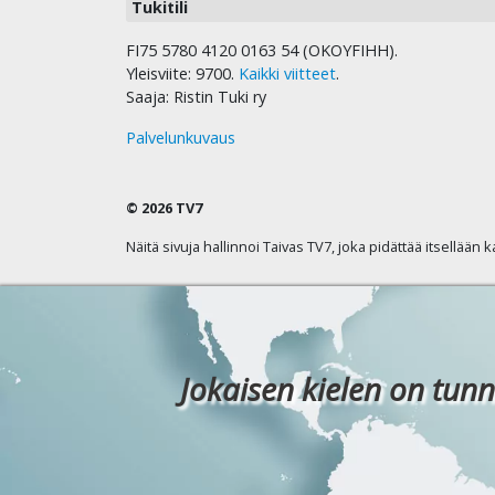
Tukitili
FI75 5780 4120 0163 54 (OKOYFIHH).
Yleisviite: 9700.
Kaikki viitteet
.
Saaja: Ristin Tuki ry
Palvelunkuvaus
© 2026 TV7
Näitä sivuja hallinnoi Taivas TV7, joka pidättää itsellään 
Jokaisen kielen on tunn