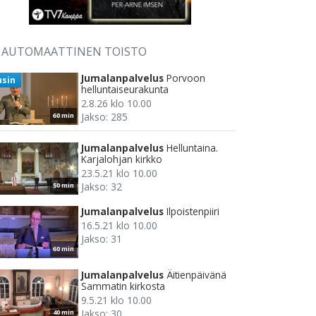
AUTOMAATTINEN TOISTO
Jumalanpalvelus
Porvoon
usin
helluntaiseurakunta
2.8.26 klo 10.00
Jakso: 285
60 min
Jumalanpalvelus
Helluntaina.
Karjalohjan kirkko
23.5.21 klo 10.00
Jakso: 32
50 min
Jumalanpalvelus
Ilpoistenpiiri
16.5.21 klo 10.00
Jakso: 31
60 min
Jumalanpalvelus
Äitienpäivänä
Sammatin kirkosta
9.5.21 klo 10.00
Jakso: 30
40 min