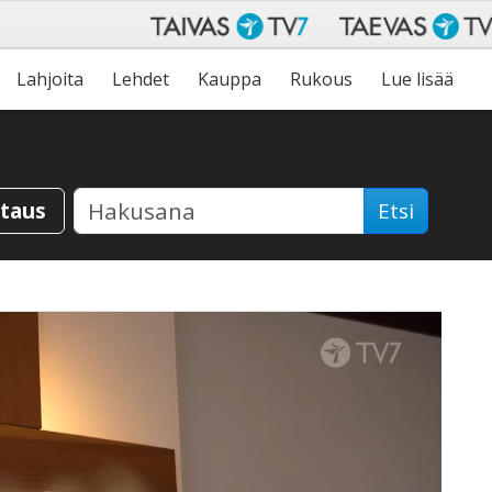
Lahjoita
Lehdet
Kauppa
Rukous
Lue lisää
staus
Etsi