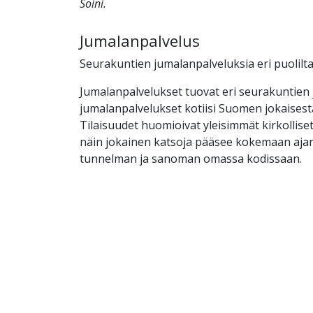
Soini.
Jumalanpalvelus
Seurakuntien jumalanpalveluksia eri puolilt
Jumalanpalvelukset tuovat eri seurakuntien 
jumalanpalvelukset kotiisi Suomen jokaises
Tilaisuudet huomioivat yleisimmät kirkolliset 
näin jokainen katsoja pääsee kokemaan aja
tunnelman ja sanoman omassa kodissaan.