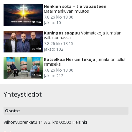
Henkien sota – tie vapauteen
Maailmankuvan muutos
7.8.26 klo 19.00
Jakso: 10
30 min
Kuningas saapuu
Voimatekoja Jumalan
valtakunnassa
7.8.26 klo 18.15
Jakso: 102
30 min
Katselkaa Herran tekoja
Jumala on tullut
ihmiseksi
7.8.26 klo 18.00
Jakso: 212
15 min
Yhteystiedot
Osoite
Vilhonvuorenkatu 11 A 3. krs 00500 Helsinki