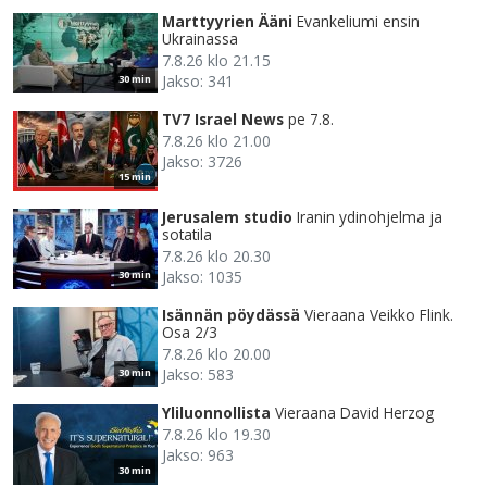
Marttyyrien Ääni
Evankeliumi ensin
Ukrainassa
7.8.26 klo 21.15
Jakso: 341
30 min
TV7 Israel News
pe 7.8.
7.8.26 klo 21.00
Jakso: 3726
15 min
Jerusalem studio
Iranin ydinohjelma ja
sotatila
7.8.26 klo 20.30
Jakso: 1035
30 min
Isännän pöydässä
Vieraana Veikko Flink.
Osa 2/3
7.8.26 klo 20.00
Jakso: 583
30 min
Yliluonnollista
Vieraana David Herzog
7.8.26 klo 19.30
Jakso: 963
30 min