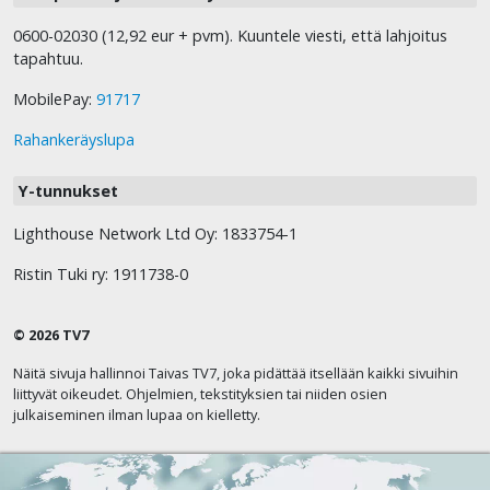
0600-02030 (12,92 eur + pvm). Kuuntele viesti, että lahjoitus
tapahtuu.
MobilePay:
91717
Rahankeräyslupa
Y-tunnukset
Lighthouse Network Ltd Oy: 1833754-1
Ristin Tuki ry: 1911738-0
© 2026 TV7
Näitä sivuja hallinnoi Taivas TV7, joka pidättää itsellään kaikki sivuihin
liittyvät oikeudet. Ohjelmien, tekstityksien tai niiden osien
julkaiseminen ilman lupaa on kielletty.