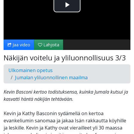
Toista
Video
Jaa video
Lahjoita
Näkijän voitelu ja yliluonnollisuus 3/3
Ulkomainen opetus
Jumalan yliluonnollinen maailma
Kevin Basconi kertoo todistuksensa, kuinka Jumala kutsui ja
kasvatti häntä näkijän tehtävään.
Kevin ja Kathy Basconin sydämellä on kertoa
evankeliumin sanomaa ja jakaa Isän rakkautta köyhille
ja leskille. Kevin ja Kathy ovat vierailleet yli 30 maassa