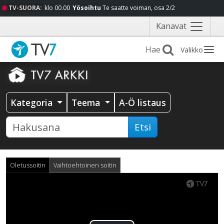
TV-SUORA:
klo 00.00
Yösoihtu
Te saatte voiman, osa 2/2
Näytä
Kanavat
valikko
Valikko
Kategoria
Teema
A-Ö listaus
Etsi
Oletussoitin
Vaihtoehtoinen soitin