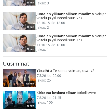
Jakso: 3
30 min
Jumalan yliluonnollinen maailma
Näkijän
voitelu ja yliluonnollisuus 2/3
18.10.15 klo 18.00
Jakso: 2
30 min
Jumalan yliluonnollinen maailma
Näkijän
voitelu ja yliluonnollisuus 1/3
11.10.15 klo 18.00
Jakso: 1
30 min
Uusimmat
Yösoihtu
Te saatte voiman, osa 1/2
7.8.26 klo 22.00
Jakso: 25
120 min
Kirkossa keskustellaan
Kirkollisvero
7.8.26 klo 21.45
Jakso: 106
15 min