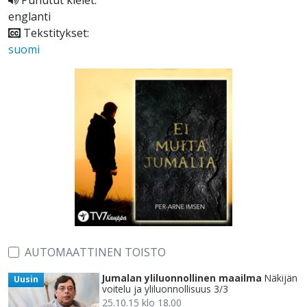
Puhutut kielet:
englanti
Tekstitykset:
suomi
AUTOMAATTINEN TOISTO
Jumalan yliluonnollinen maailma
Näkijän
Uusin
voitelu ja yliluonnollisuus 3/3
25.10.15 klo 18.00