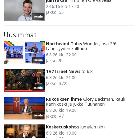
Julistakaa
Timo 4/4 Ole valveilla
23.6.16 klo 17.20
Jakso: 55
10 min
Uusimmat
Northwind Talks
Wonder, osa 2/6.
Läheisyyden kulttuuri
6.8.26 klo 22.00
Jakso: 9
60 min
TV7 Israel News
to 6.8.
6.8.26 klo 21.00
Jakso: 3725
15 min
Rukouksen ihme
Glory Backman, Rauli
Kannikoski ja Jukka Tuunanen.
6.8.26 klo 19.00
Jakso: 47
90 min
Kosketuskohta
Jumalan nimi
6.8.26 klo 18.00