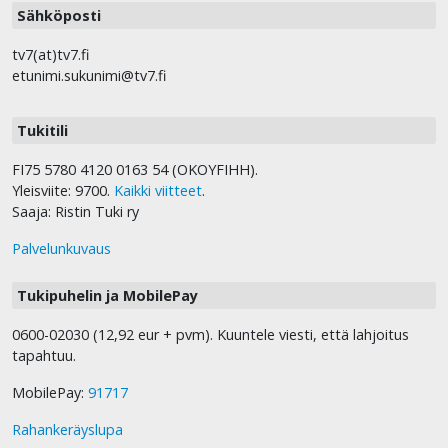
Sähköposti
tv7(at)tv7.fi
etunimi.sukunimi@tv7.fi
Tukitili
FI75 5780 4120 0163 54 (OKOYFIHH).
Yleisviite: 9700.
Kaikki viitteet
.
Saaja: Ristin Tuki ry
Palvelunkuvaus
Tukipuhelin ja MobilePay
0600-02030 (12,92 eur + pvm). Kuuntele viesti, että lahjoitus
tapahtuu.
MobilePay:
91717
Rahankeräyslupa