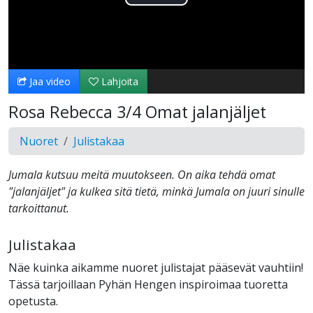
Toista
Video
Jaa video
Lahjoita
Rosa Rebecca 3/4 Omat jalanjäljet
Nuoret
Julistakaa
Jumala kutsuu meitä muutokseen. On aika tehdä omat
"jalanjäljet" ja kulkea sitä tietä, minkä Jumala on juuri sinulle
tarkoittanut.
Julistakaa
Näe kuinka aikamme nuoret julistajat pääsevät vauhtiin!
Tässä tarjoillaan Pyhän Hengen inspiroimaa tuoretta
opetusta.