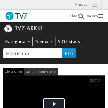
Näytä
Kanavat
valikko
Valikko
Kategoria
Teema
A-Ö listaus
Etsi
Oletussoitin
Vaihtoehtoinen soitin