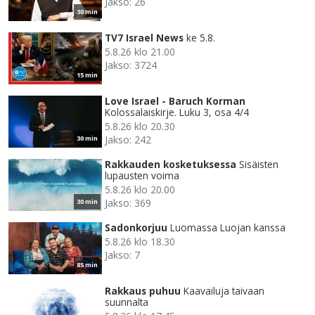
Jakso: 26
30 min
TV7 Israel News
ke 5.8.
5.8.26 klo 21.00
Jakso: 3724
15 min
Love Israel - Baruch Korman
Kolossalaiskirje. Luku 3, osa 4/4
5.8.26 klo 20.30
Jakso: 242
30 min
Rakkauden kosketuksessa
Sisäisten
lupausten voima
5.8.26 klo 20.00
Jakso: 369
30 min
Sadonkorjuu
Luomassa Luojan kanssa
5.8.26 klo 18.30
Jakso: 7
85 min
Rakkaus puhuu
Kaavailuja taivaan
suunnalta