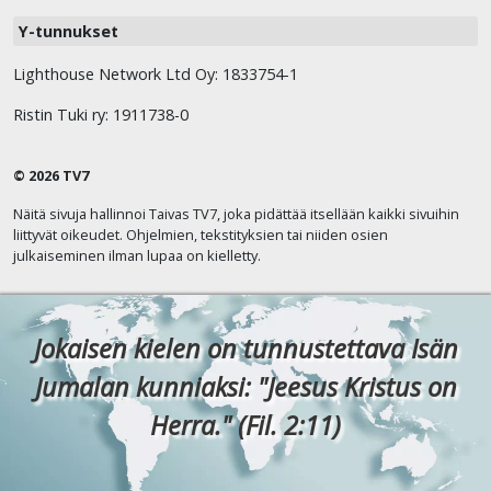
Y-tunnukset
Lighthouse Network Ltd Oy: 1833754-1
Ristin Tuki ry: 1911738-0
© 2026 TV7
Näitä sivuja hallinnoi Taivas TV7, joka pidättää itsellään kaikki sivuihin
liittyvät oikeudet. Ohjelmien, tekstityksien tai niiden osien
julkaiseminen ilman lupaa on kielletty.
Jokaisen kielen on tunnustettava Isän
Jumalan kunniaksi: "Jeesus Kristus on
Herra." (Fil. 2:11)