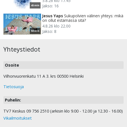
5.8.26 klo 17.45
Jakso: 16
45 min
Jesus Yaps
Sukupolvien välinen yhteys: mikä
on ollut estämässä sitä?
4.8.26 klo 22.00
Jakso: 8
50 min
Yhteystiedot
Osoite
Vilhonvuorenkatu 11 A 3. krs 00500 Helsinki
Tietosuoja
Puhelin:
TV7 Keskus 09 756 2510 (arkisin klo 9.00 - 12.00 ja 12.30 - 16.00)
Vikailmoitukset