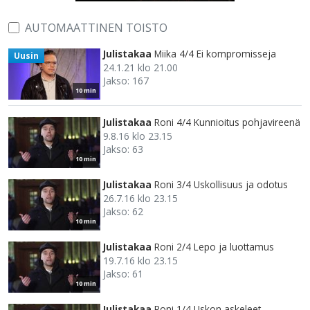
AUTOMAATTINEN TOISTO
Julistakaa
Miika 4/4 Ei kompromisseja
Uusin
24.1.21 klo 21.00
Jakso: 167
10 min
Julistakaa
Roni 4/4 Kunnioitus pohjavireenä
9.8.16 klo 23.15
Jakso: 63
10 min
Julistakaa
Roni 3/4 Uskollisuus ja odotus
26.7.16 klo 23.15
Jakso: 62
10 min
Julistakaa
Roni 2/4 Lepo ja luottamus
19.7.16 klo 23.15
Jakso: 61
10 min
Julistakaa
Roni 1/4 Uskon askeleet