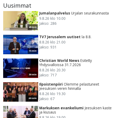
Uusimmat
Jumalanpalvelus
Urjalan seurakunnasta
9.8.26 klo 10.00
Jakso: 286
45 min
TV7 Jerusalem uutiset
la 8.8.
8.8.26 klo 21.00
Jakso: 931
15 min
Christian World News
Esitetty
Yhdysvalloissa 31.7.2026
8.8.26 klo 20.30
Jakso: 717
30 min
Ilpoistenpiiri
Olemme pelastuneet
Jeesuksen veren hinnalla
8.8.26 klo 19.30
Jakso: 67
60 min
Markuksen evankeliumi
Jeesuksen kaste
ja kiusaus
8.8.26 klo 19.00