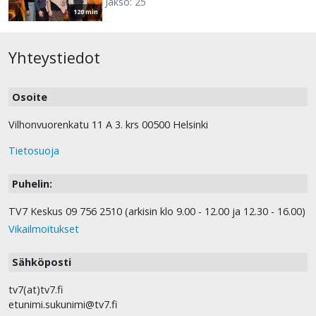
Jakso: 25
120 min
Yhteystiedot
Osoite
Vilhonvuorenkatu 11 A 3. krs 00500 Helsinki
Tietosuoja
Puhelin:
TV7 Keskus 09 756 2510 (arkisin klo 9.00 - 12.00 ja 12.30 - 16.00)
Vikailmoitukset
Sähköposti
tv7(at)tv7.fi
etunimi.sukunimi@tv7.fi