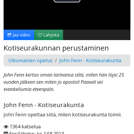
Toista
Video
Jaa video
Lahjoita
Kotiseurakunnan perustaminen
Ulkomainen opetus
John Fenn - Kotiseurakunta
John Fenn kertoo oman tarinansa siitä, miten hän löysi 25
vuoden jälkeen sen miten jo apostoli Paavali vei
evankeliumia eteenpäin.
John Fenn - Kotiseurakunta
John Fenn opettaa siitä, miten kotiseurakunta toimii.
1364 katselua
Ensilähetys: ke 14.8.2013