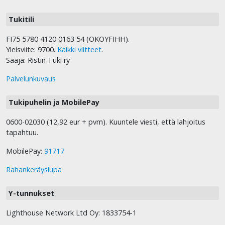
Tukitili
FI75 5780 4120 0163 54 (OKOYFIHH).
Yleisviite: 9700.
Kaikki viitteet
.
Saaja: Ristin Tuki ry
Palvelunkuvaus
Tukipuhelin ja MobilePay
0600-02030 (12,92 eur + pvm). Kuuntele viesti, että lahjoitus
tapahtuu.
MobilePay:
91717
Rahankeräyslupa
Y-tunnukset
Lighthouse Network Ltd Oy: 1833754-1