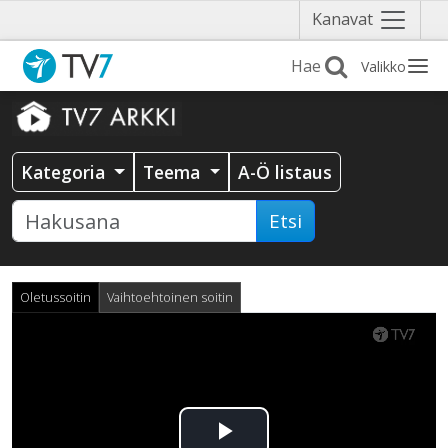
Näytä
Kanavat
valikko
Valikko
Kategoria
Teema
A-Ö listaus
Etsi
Oletussoitin
Vaihtoehtoinen soitin