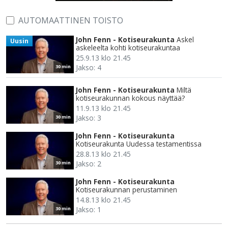
AUTOMAATTINEN TOISTO
John Fenn - Kotiseurakunta
Askel
Uusin
askeleelta kohti kotiseurakuntaa
25.9.13 klo 21.45
Jakso: 4
30 min
John Fenn - Kotiseurakunta
Miltä
kotiseurakunnan kokous näyttää?
11.9.13 klo 21.45
Jakso: 3
30 min
John Fenn - Kotiseurakunta
Kotiseurakunta Uudessa testamentissa
28.8.13 klo 21.45
Jakso: 2
30 min
John Fenn - Kotiseurakunta
Kotiseurakunnan perustaminen
14.8.13 klo 21.45
Jakso: 1
30 min