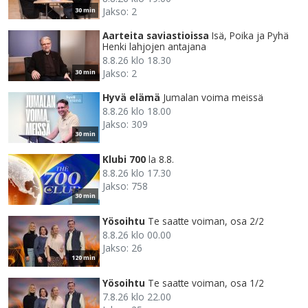
Jakso: 2
30 min
Aarteita saviastioissa
Isä, Poika ja Pyhä
Henki lahjojen antajana
8.8.26 klo 18.30
Jakso: 2
30 min
Hyvä elämä
Jumalan voima meissä
8.8.26 klo 18.00
Jakso: 309
30 min
Klubi 700
la 8.8.
8.8.26 klo 17.30
Jakso: 758
30 min
Yösoihtu
Te saatte voiman, osa 2/2
8.8.26 klo 00.00
Jakso: 26
120 min
Yösoihtu
Te saatte voiman, osa 1/2
7.8.26 klo 22.00