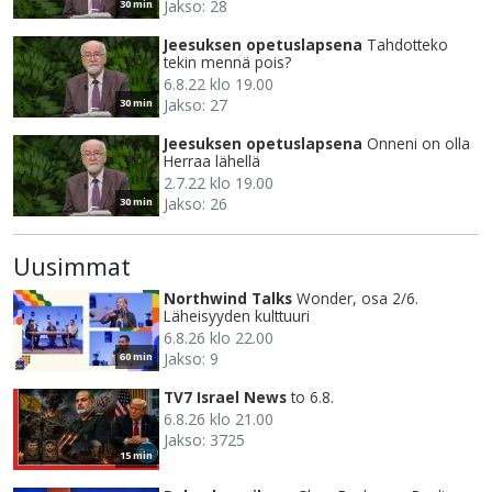
Jakso: 28
30 min
Jeesuksen opetuslapsena
Tahdotteko
tekin mennä pois?
6.8.22 klo 19.00
Jakso: 27
30 min
Jeesuksen opetuslapsena
Onneni on olla
Herraa lähellä
2.7.22 klo 19.00
Jakso: 26
30 min
Uusimmat
Northwind Talks
Wonder, osa 2/6.
Läheisyyden kulttuuri
6.8.26 klo 22.00
Jakso: 9
60 min
TV7 Israel News
to 6.8.
6.8.26 klo 21.00
Jakso: 3725
15 min