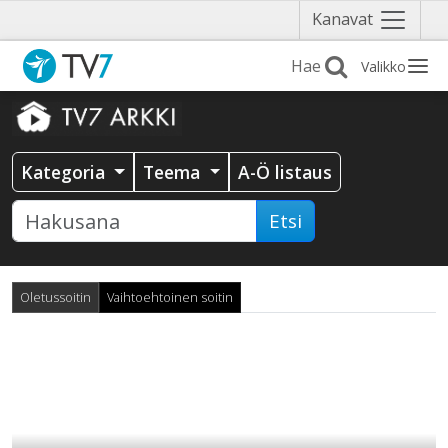
Näytä
Kanavat
valikko
Valikko
Kategoria
Teema
A-Ö listaus
Etsi
Oletussoitin
Vaihtoehtoinen soitin