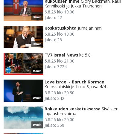
Rukouksen ihme
Glory Backman, Rauli
Kannikoski ja Jukka Tuunanen.
6.8.26 klo 19.00
Jakso: 47
90 min
Kosketuskohta
Jumalan nimi
6.8.26 klo 18.00
Jakso: 26
30 min
TV7 Israel News
ke 5.8.
5.8.26 klo 21.00
Jakso: 3724
15 min
Love Israel - Baruch Korman
Kolossalaiskirje. Luku 3, osa 4/4
5.8.26 klo 20.30
Jakso: 242
30 min
Rakkauden kosketuksessa
Sisäisten
lupausten voima
5.8.26 klo 20.00
Jakso: 369
30 min