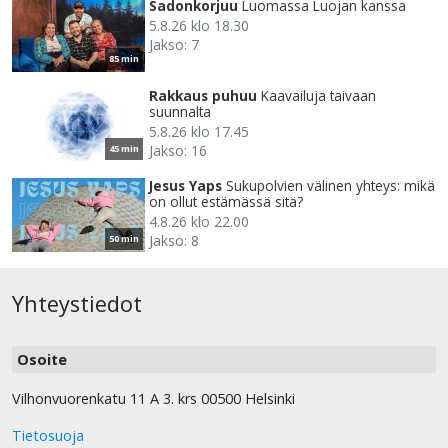
Sadonkorjuu
Luomassa Luojan kanssa
5.8.26 klo 18.30
Jakso: 7
85 min
Rakkaus puhuu
Kaavailuja taivaan
suunnalta
5.8.26 klo 17.45
Jakso: 16
45 min
Jesus Yaps
Sukupolvien välinen yhteys: mikä
on ollut estämässä sitä?
4.8.26 klo 22.00
Jakso: 8
50 min
Yhteystiedot
Osoite
Vilhonvuorenkatu 11 A 3. krs 00500 Helsinki
Tietosuoja