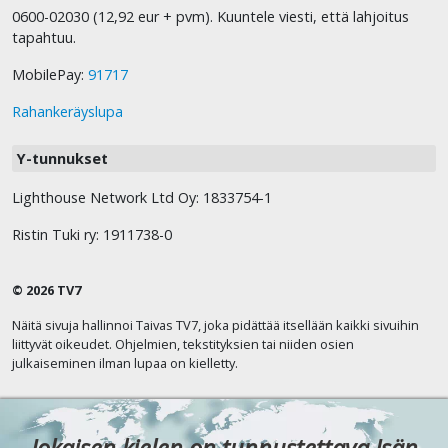
0600-02030 (12,92 eur + pvm). Kuuntele viesti, että lahjoitus
tapahtuu.
MobilePay:
91717
Rahankeräyslupa
Y-tunnukset
Lighthouse Network Ltd Oy: 1833754-1
Ristin Tuki ry: 1911738-0
© 2026 TV7
Näitä sivuja hallinnoi Taivas TV7, joka pidättää itsellään kaikki sivuihin
liittyvät oikeudet. Ohjelmien, tekstityksien tai niiden osien
julkaiseminen ilman lupaa on kielletty.