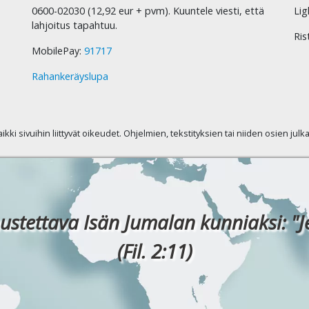
0600-02030 (12,92 eur + pvm). Kuuntele viesti, että
Lig
lahjoitus tapahtuu.
Ris
MobilePay:
91717
Rahankeräyslupa
kaikki sivuihin liittyvät oikeudet. Ohjelmien, tekstityksien tai niiden osien jul
ustettava Isän Jumalan kunniaksi: "J
(Fil. 2:11)