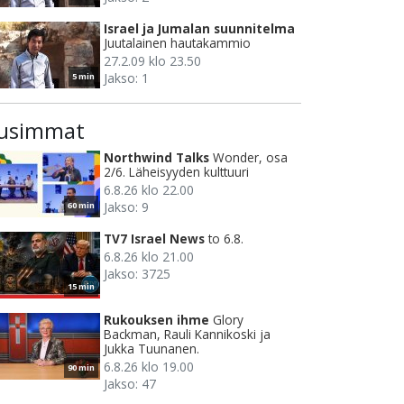
Israel ja Jumalan suunnitelma
Juutalainen hautakammio
27.2.09 klo 23.50
Jakso: 1
5 min
usimmat
Northwind Talks
Wonder, osa
2/6. Läheisyyden kulttuuri
6.8.26 klo 22.00
Jakso: 9
60 min
TV7 Israel News
to 6.8.
6.8.26 klo 21.00
Jakso: 3725
15 min
Rukouksen ihme
Glory
Backman, Rauli Kannikoski ja
Jukka Tuunanen.
6.8.26 klo 19.00
90 min
Jakso: 47