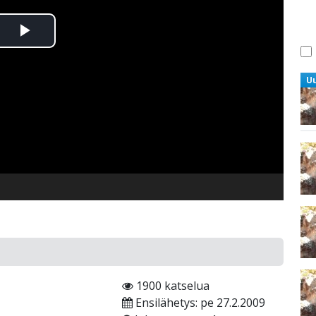
Toista
Video
U
o
1900 katselua
Ensilähetys: pe 27.2.2009