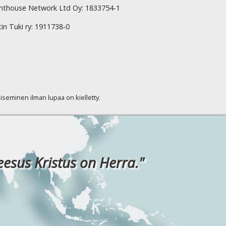
hthouse Network Ltd Oy: 1833754-1
tin Tuki ry: 1911738-0
kaiseminen ilman lupaa on kielletty.
eesus Kristus on Herra."