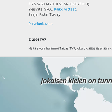
FI75 5780 4120 0163 54 (OKOYFIHH).
Yleisviite: 9700.
Kaikki viitteet
.
Saaja: Ristin Tuki ry
Palvelunkuvaus
© 2026 TV7
Näitä sivuja hallinnoi Taivas TV7, joka pidättää itsellään 
Jokaisen kielen on tunn