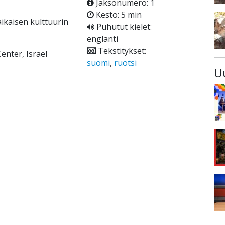
Jaksonumero: 1
Kesto: 5 min
ikaisen kulttuurin
Puhutut kielet:
englanti
Tekstitykset:
enter, Israel
suomi
,
ruotsi
U