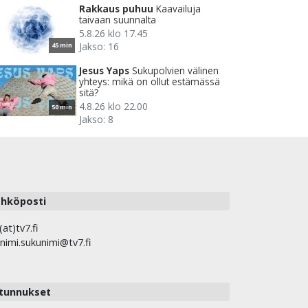
Rakkaus puhuu
Kaavailuja
taivaan suunnalta
5.8.26 klo 17.45
Jakso: 16
45 min
Jesus Yaps
Sukupolvien välinen
yhteys: mikä on ollut estämässä
sitä?
4.8.26 klo 22.00
50 min
Jakso: 8
hköposti
(at)tv7.fi
nimi.sukunimi@tv7.fi
tunnukset