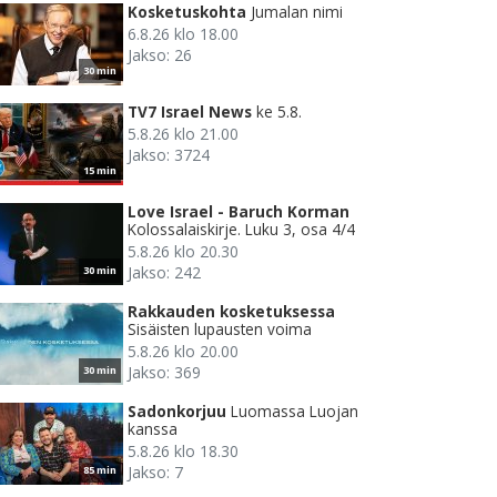
Kosketuskohta
Jumalan nimi
6.8.26 klo 18.00
Jakso: 26
30 min
TV7 Israel News
ke 5.8.
5.8.26 klo 21.00
Jakso: 3724
15 min
Love Israel - Baruch Korman
Kolossalaiskirje. Luku 3, osa 4/4
5.8.26 klo 20.30
Jakso: 242
30 min
Rakkauden kosketuksessa
Sisäisten lupausten voima
5.8.26 klo 20.00
Jakso: 369
30 min
Sadonkorjuu
Luomassa Luojan
kanssa
5.8.26 klo 18.30
Jakso: 7
85 min