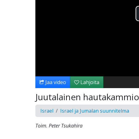
Jaa video
Lahjoita
Juutalainen hautakammi
Israel
Israel ja Jumalan suunnitelma
Toim. Peter Tsukahira