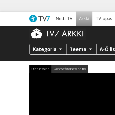
Netti-TV
Arkki
TV-opas
Kategoria
Teema
A-Ö li
Oletussoitin
Vaihtoehtoinen soitin