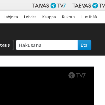
Lahjoita
Lehdet
Kauppa
Rukous
Lue lisää
staus
Etsi