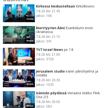
Kirkossa keskustellaan
Kirkollisvero
7.8.26 klo 21.45
Jakso: 106
15 min
Marttyyrien Ääni
Evankeliumi ensin
Ukrainassa
7.8.26 klo 21.15
Jakso: 341
30 min
TV7 Israel News
pe 7.8.
7.8.26 klo 21.00
Jakso: 3726
15 min
Jerusalem studio
Iranin ydinohjelma ja
sotatila
7.8.26 klo 20.30
Jakso: 1035
30 min
Isännän pöydässä
Vieraana Veikko Flink.
Osa 2/3
7.8.26 klo 20.00
Jakso: 583
30 min