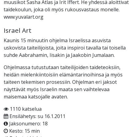
muusikot Sasha Atlas ja Irit Iffert. He yhdessä aloittivat
taidekoulun, joka oli myös rukousvastaus monelle.
www.yuvalart.org
Israel Art
Kaunis 15 minuutin ohjelma Israelissa asuvista
uskovista taiteilijoista, joita inspiroi tavalla tai toisella
suhde Aabrahamin, Iisakin ja Jaakobin Jumalaan.
Ohjelmassa tutustutaan taiteilijoiden taideteoksiin,
heidän mielenkiintoisiin elämäntarinoihinsa ja myös
taiteen tekemisen prosessiin. Ohjelman eri jaksot
näyttävät myös Israelin maata sen vaihtelevaa
maisemaa katsojalle avaten.
1110 katselua
Ensilähetys: su 16.1.2011
Jaksonumero: 18
Kesto: 15 min