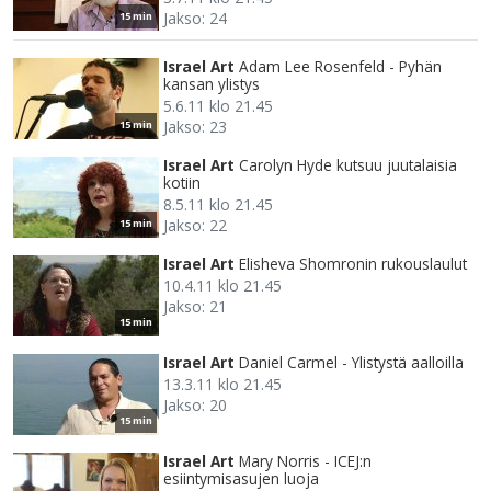
Jakso: 24
15 min
Israel Art
Adam Lee Rosenfeld - Pyhän
kansan ylistys
5.6.11 klo 21.45
Jakso: 23
15 min
Israel Art
Carolyn Hyde kutsuu juutalaisia
kotiin
8.5.11 klo 21.45
Jakso: 22
15 min
Israel Art
Elisheva Shomronin rukouslaulut
10.4.11 klo 21.45
Jakso: 21
15 min
Israel Art
Daniel Carmel - Ylistystä aalloilla
13.3.11 klo 21.45
Jakso: 20
15 min
Israel Art
Mary Norris - ICEJ:n
esiintymisasujen luoja