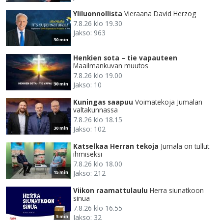
Yliluonnollista
Vieraana David Herzog
7.8.26 klo 19.30
Jakso: 963
30 min
Henkien sota – tie vapauteen
Maailmankuvan muutos
7.8.26 klo 19.00
Jakso: 10
30 min
Kuningas saapuu
Voimatekoja Jumalan
valtakunnassa
7.8.26 klo 18.15
Jakso: 102
30 min
Katselkaa Herran tekoja
Jumala on tullut
ihmiseksi
7.8.26 klo 18.00
Jakso: 212
15 min
Viikon raamattulaulu
Herra siunatkoon
sinua
7.8.26 klo 16.55
Jakso: 32
5 min