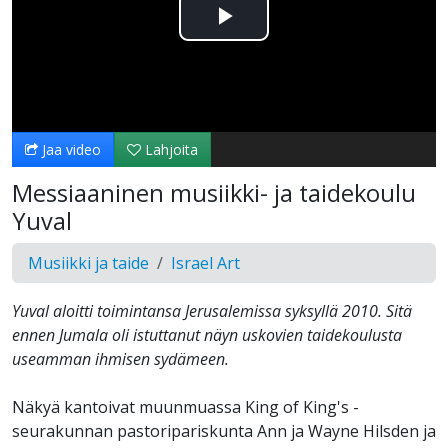
Toista
Video
Jaa video
Lahjoita
Messiaaninen musiikki- ja taidekoulu
Yuval
Musiikki ja taide
Israel Art
Yuval aloitti toimintansa Jerusalemissa syksyllä 2010. Sitä
ennen Jumala oli istuttanut näyn uskovien taidekoulusta
useamman ihmisen sydämeen.
Näkyä kantoivat muunmuassa King of King's -
seurakunnan pastoripariskunta Ann ja Wayne Hilsden ja