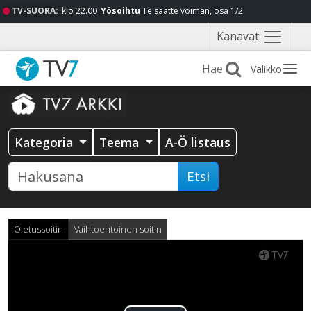
TV-SUORA:
klo 22.00
Yösoihtu
Te saatte voiman, osa 1/2
Näytä
Kanavat
valikko
Valikko
Kategoria
Teema
A-Ö listaus
Etsi
Oletussoitin
Vaihtoehtoinen soitin