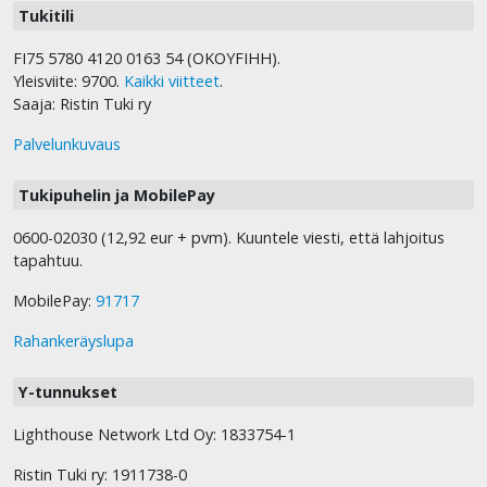
Tukitili
FI75 5780 4120 0163 54 (OKOYFIHH).
Yleisviite: 9700.
Kaikki viitteet
.
Saaja: Ristin Tuki ry
Palvelunkuvaus
Tukipuhelin ja MobilePay
0600-02030 (12,92 eur + pvm). Kuuntele viesti, että lahjoitus
tapahtuu.
MobilePay:
91717
Rahankeräyslupa
Y-tunnukset
Lighthouse Network Ltd Oy: 1833754-1
Ristin Tuki ry: 1911738-0