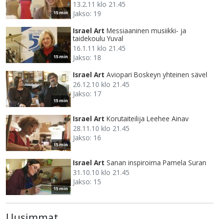
13.2.11 klo 21.45
Jakso: 19
15 min
Israel Art
Messiaaninen musiikki- ja
taidekoulu Yuval
16.1.11 klo 21.45
Jakso: 18
15 min
Israel Art
Aviopari Boskeyn yhteinen sävel
26.12.10 klo 21.45
Jakso: 17
15 min
Israel Art
Korutaiteilija Leehee Ainav
28.11.10 klo 21.45
Jakso: 16
15 min
Israel Art
Sanan inspiroima Pamela Suran
31.10.10 klo 21.45
Jakso: 15
15 min
Uusimmat