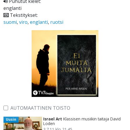
Puhutut kielet:
englanti
Tekstitykset:
suomi
,
viro
,
englanti
,
ruotsi
AUTOMAATTINEN TOISTO
Israel Art
Klassisen musiikin taitaja David
Uusin
Loden
3.7.11 klo 21.45