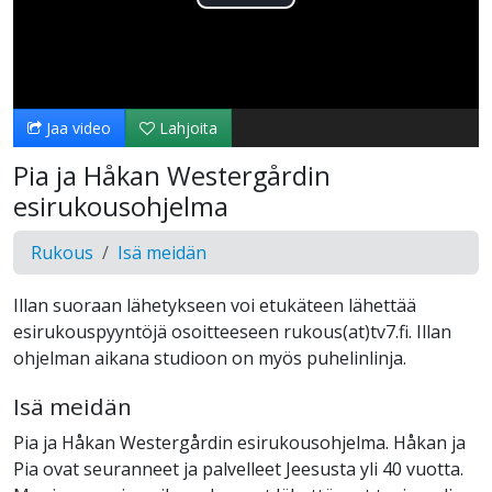
Toista
Video
Jaa video
Lahjoita
Pia ja Håkan Westergårdin
esirukousohjelma
Rukous
Isä meidän
Illan suoraan lähetykseen voi etukäteen lähettää
esirukouspyyntöjä osoitteeseen rukous(at)tv7.fi. Illan
ohjelman aikana studioon on myös puhelinlinja.
Isä meidän
Pia ja Håkan Westergårdin esirukousohjelma. Håkan ja
Pia ovat seuranneet ja palvelleet Jeesusta yli 40 vuotta.