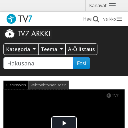
Näytä
Kanavat
valikko
Valikko
Kategoria
Teema
A-Ö listaus
Etsi
Oletussoitin
Vaihtoehtoinen soitin