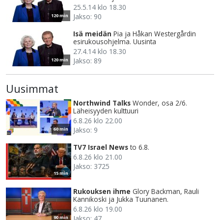
25.5.14 klo 18.30
Jakso: 90
120 min
Isä meidän
Pia ja Håkan Westergårdin
esirukousohjelma. Uusinta
27.4.14 klo 18.30
Jakso: 89
120 min
Uusimmat
Northwind Talks
Wonder, osa 2/6.
Läheisyyden kulttuuri
6.8.26 klo 22.00
Jakso: 9
60 min
TV7 Israel News
to 6.8.
6.8.26 klo 21.00
Jakso: 3725
15 min
Rukouksen ihme
Glory Backman, Rauli
Kannikoski ja Jukka Tuunanen.
6.8.26 klo 19.00
Jakso: 47
90 min