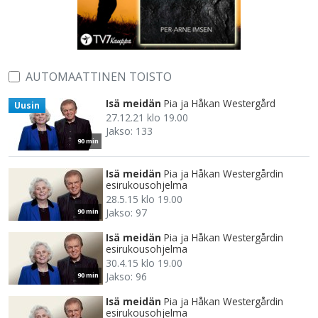
AUTOMAATTINEN TOISTO
Isä meidän
Pia ja Håkan Westergård
Uusin
27.12.21 klo 19.00
Jakso: 133
90 min
Isä meidän
Pia ja Håkan Westergårdin
esirukousohjelma
28.5.15 klo 19.00
Jakso: 97
90 min
Isä meidän
Pia ja Håkan Westergårdin
esirukousohjelma
30.4.15 klo 19.00
Jakso: 96
90 min
Isä meidän
Pia ja Håkan Westergårdin
esirukousohjelma