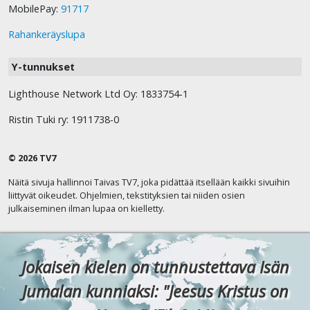
MobilePay:
91717
Rahankeräyslupa
Y-tunnukset
Lighthouse Network Ltd Oy: 1833754-1
Ristin Tuki ry: 1911738-0
© 2026 TV7
Näitä sivuja hallinnoi Taivas TV7, joka pidättää itsellään kaikki sivuihin
liittyvät oikeudet. Ohjelmien, tekstityksien tai niiden osien
julkaiseminen ilman lupaa on kielletty.
Jokaisen kielen on tunnustettava Isän
Jumalan kunniaksi: "Jeesus Kristus on