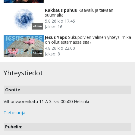
Rakkaus puhuu
Kaavailuja taivaan
suunnalta
5.8.26 klo 17.45
Jakso: 16
45 min
Jesus Yaps
Sukupolvien välinen yhteys: mikä
on ollut estämässä sitä?
4.8.26 klo 22.00
Jakso: 8
50 min
Yhteystiedot
Osoite
Vilhonvuorenkatu 11 A 3. krs 00500 Helsinki
Tietosuoja
Puhelin: