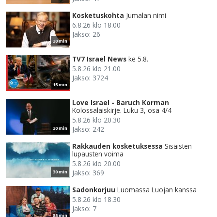
Kosketuskohta
Jumalan nimi
6.8.26 klo 18.00
Jakso: 26
30 min
TV7 Israel News
ke 5.8.
5.8.26 klo 21.00
Jakso: 3724
15 min
Love Israel - Baruch Korman
Kolossalaiskirje. Luku 3, osa 4/4
5.8.26 klo 20.30
Jakso: 242
30 min
Rakkauden kosketuksessa
Sisäisten
lupausten voima
5.8.26 klo 20.00
Jakso: 369
30 min
Sadonkorjuu
Luomassa Luojan kanssa
5.8.26 klo 18.30
Jakso: 7
85 min