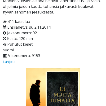
Monien vuosien aikana he ovat lähettäneet tv- ja radio-
ohjelmia joiden kautta tuhansia jatkuvasti kuulevat
hyvän sanoman Jeesuksesta.
411 katselua
Ensilähetys: su 2.11.2014
Jaksonumero: 92
Kesto: 120 min
Puhutut kielet:
suomi
Viitenumero: 9153
Lahjoita