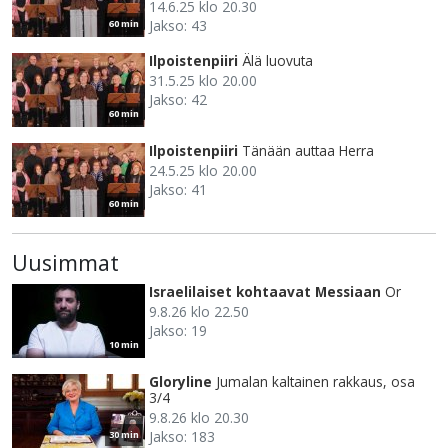
14.6.25 klo 20.30
Jakso: 43
60 min
Ilpoistenpiiri
Älä luovuta
31.5.25 klo 20.00
Jakso: 42
60 min
Ilpoistenpiiri
Tänään auttaa Herra
24.5.25 klo 20.00
Jakso: 41
60 min
Uusimmat
Israelilaiset kohtaavat Messiaan
Or
9.8.26 klo 22.50
Jakso: 19
10 min
Gloryline
Jumalan kaltainen rakkaus, osa
3/4
9.8.26 klo 20.30
Jakso: 183
30 min