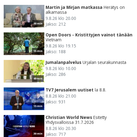
Martin ja Mirjan matkassa
Herätys on
alkamassa
9.8.26 klo 20.00
Jakso: 212
30 min
Open Doors - Kristittyjen vainot tänään
Vietnam
9.8.26 klo 19.15
Jakso: 188
15 min
Jumalanpalvelus
Urjalan seurakunnasta
9.8.26 klo 10.00
Jakso: 286
45 min
TV7 Jerusalem uutiset
la 8.8.
8.8.26 klo 21.00
Jakso: 931
15 min
Christian World News
Esitetty
Yhdysvalloissa 31.7.2026
8.8.26 klo 20.30
Jakso: 717
30 min