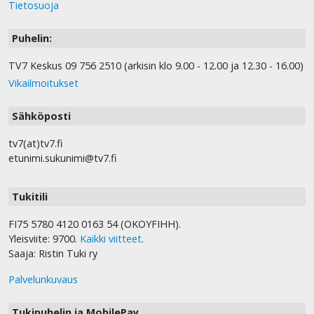
Tietosuoja
Puhelin:
TV7 Keskus 09 756 2510 (arkisin klo 9.00 - 12.00 ja 12.30 - 16.00)
Vikailmoitukset
Sähköposti
tv7(at)tv7.fi
etunimi.sukunimi@tv7.fi
Tukitili
FI75 5780 4120 0163 54 (OKOYFIHH).
Yleisviite: 9700.
Kaikki viitteet
.
Saaja: Ristin Tuki ry
Palvelunkuvaus
Tukipuhelin ja MobilePay