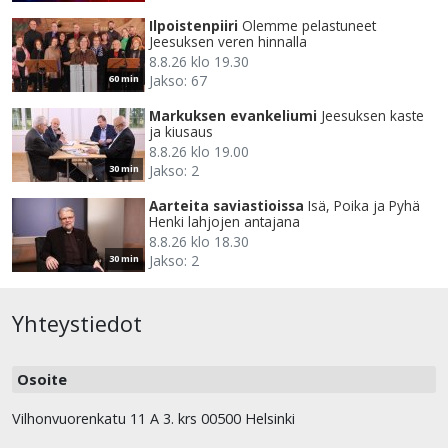
Ilpoistenpiiri
Olemme pelastuneet
Jeesuksen veren hinnalla
8.8.26 klo 19.30
Jakso: 67
60 min
Markuksen evankeliumi
Jeesuksen kaste
ja kiusaus
8.8.26 klo 19.00
Jakso: 2
30 min
Aarteita saviastioissa
Isä, Poika ja Pyhä
Henki lahjojen antajana
8.8.26 klo 18.30
Jakso: 2
30 min
Yhteystiedot
Osoite
Vilhonvuorenkatu 11 A 3. krs 00500 Helsinki