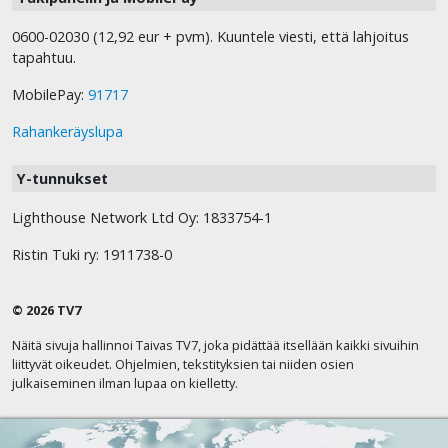
0600-02030 (12,92 eur + pvm). Kuuntele viesti, että lahjoitus
tapahtuu.
MobilePay:
91717
Rahankeräyslupa
Y-tunnukset
Lighthouse Network Ltd Oy: 1833754-1
Ristin Tuki ry: 1911738-0
© 2026 TV7
Näitä sivuja hallinnoi Taivas TV7, joka pidättää itsellään kaikki sivuihin
liittyvät oikeudet. Ohjelmien, tekstityksien tai niiden osien
julkaiseminen ilman lupaa on kielletty.