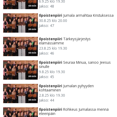
6.9.25 klo 19.30
Jakso: 48
60 min
Ilpoistenpiiri
Jumala armahtaa Kristuksessa
30.8.25 klo 20.00
Jakso: 47
60 min
Ilpoistenpiiri
Tärkeysjärjestys
elämässämme
23.8.25 klo 19.30
Jakso: 46
60 min
Ilpoistenpiiri
Seuraa Minua, sanoo Jeesus
sinulle
9.8.25 klo 19.30
Jakso: 45
60 min
Ilpoistenpiiri
Jumalan pyhyyden
kohtaaminen
2.8.25 klo 19.30
Jakso: 44
60 min
Ilpoistenpiiri
Rohkeus Jumalassa mennä
eteenpäin