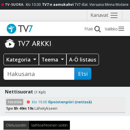
TV-SUORA:
klo 10.00
TV7:n aamukahvi
TV7-illat. Vieraana Minna Moilane
Näytä
Kanavat
valikko
Valikko
Kategoria
Teema
A-Ö listaus
Etsi
Nettisuorat
(1 Kpl)
klo 19.00
Ilpoistenpiiri (netissä)
TULOSSA
1pv 8h 49m 19s
Lähetykseen
Oletussoitin
Vaihtoehtoinen soitin