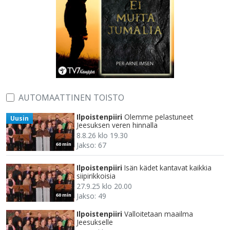
AUTOMAATTINEN TOISTO
Ilpoistenpiiri
Olemme pelastuneet
Uusin
Jeesuksen veren hinnalla
8.8.26 klo 19.30
Jakso: 67
60 min
Ilpoistenpiiri
Isän kädet kantavat kaikkia
siipirikkoisia
27.9.25 klo 20.00
Jakso: 49
60 min
Ilpoistenpiiri
Valloitetaan maailma
Jeesukselle