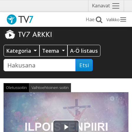
Näytä
Kanavat
valikko
Valikko
Kategoria
Teema
A-Ö listaus
Etsi
Oletussoitin
Vaihtoehtoinen soitin