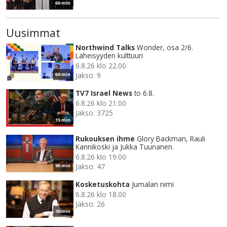
60 min
Uusimmat
Northwind Talks
Wonder, osa 2/6.
Läheisyyden kulttuuri
6.8.26 klo 22.00
Jakso: 9
60 min
TV7 Israel News
to 6.8.
6.8.26 klo 21.00
Jakso: 3725
15 min
Rukouksen ihme
Glory Backman, Rauli
Kannikoski ja Jukka Tuunanen.
6.8.26 klo 19.00
Jakso: 47
90 min
Kosketuskohta
Jumalan nimi
6.8.26 klo 18.00
Jakso: 26
30 min