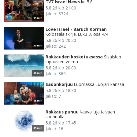
TV7 Israel News
ke 5.8.
5.8.26 klo 21.00
Jakso: 3724
15 min
Love Israel - Baruch Korman
Kolossalaiskirje. Luku 3, osa 4/4
5.8.26 klo 20.30
Jakso: 242
30 min
Rakkauden kosketuksessa
Sisäisten
lupausten voima
5.8.26 klo 20.00
Jakso: 369
30 min
Sadonkorjuu
Luomassa Luojan kanssa
5.8.26 klo 18.30
Jakso: 7
85 min
Rakkaus puhuu
Kaavailuja taivaan
suunnalta
5.8.26 klo 17.45
Jakso: 16
45 min