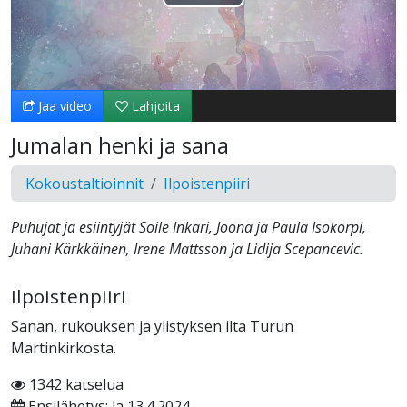
Toista
Video
Jaa video
Lahjoita
Jumalan henki ja sana
Kokoustaltioinnit
Ilpoistenpiiri
Puhujat ja esiintyjät Soile Inkari, Joona ja Paula Isokorpi,
Juhani Kärkkäinen, Irene Mattsson ja Lidija Scepancevic.
Ilpoistenpiiri
Sanan, rukouksen ja ylistyksen ilta Turun
Martinkirkosta.
1342 katselua
Ensilähetys: la 13.4.2024