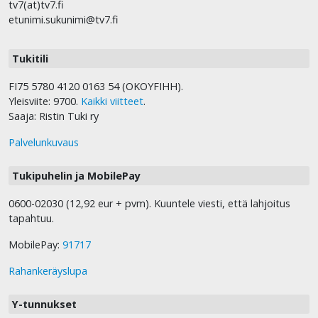
tv7(at)tv7.fi
etunimi.sukunimi@tv7.fi
Tukitili
FI75 5780 4120 0163 54 (OKOYFIHH).
Yleisviite: 9700.
Kaikki viitteet
.
Saaja: Ristin Tuki ry
Palvelunkuvaus
Tukipuhelin ja MobilePay
0600-02030 (12,92 eur + pvm). Kuuntele viesti, että lahjoitus
tapahtuu.
MobilePay:
91717
Rahankeräyslupa
Y-tunnukset