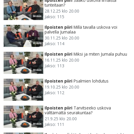
Ilpoisten piiri
Saako uskova ilmaista
tunteitaan?
28.12.25 klo 20.00
Jakso: 115
30 min
Ilpoisten piiri
Millä tavalla uskova voi
palvella Jumalaa
30.11.25 klo 20.00
Jakso: 114
30 min
Ilpoisten piiri
Miksi ja miten Jumala puhuu
16.11.25 klo 20.00
Jakso: 113
30 min
Ilpoisten piiri
Psalmien lohdutus
19.10.25 klo 20.00
Jakso: 112
30 min
Ilpoisten piiri
Tarvitseeko uskova
välttämättä seurakuntaa?
21.9.25 klo 20.00
Jakso: 111
30 min