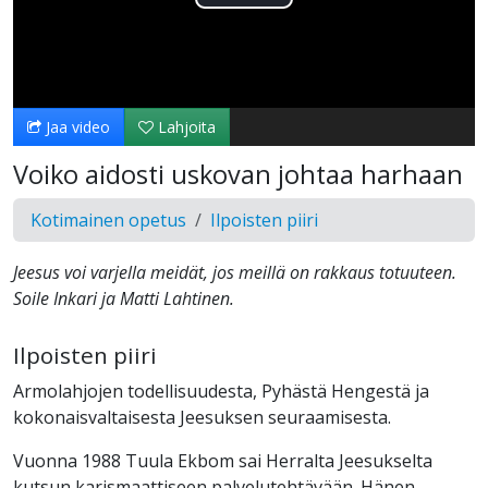
Toista
Video
Jaa video
Lahjoita
Voiko aidosti uskovan johtaa harhaan
Kotimainen opetus
Ilpoisten piiri
Jeesus voi varjella meidät, jos meillä on rakkaus totuuteen.
Soile Inkari ja Matti Lahtinen.
Ilpoisten piiri
Armolahjojen todellisuudesta, Pyhästä Hengestä ja
kokonaisvaltaisesta Jeesuksen seuraamisesta.
Vuonna 1988 Tuula Ekbom sai Herralta Jeesukselta
kutsun karismaattiseen palvelutehtävään. Hänen