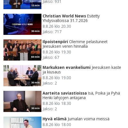
Jakso: 931
15 min
Christian World News
Esitetty
Yhdysvalloissa 31.7.2026
8.8.26 klo 20.30
Jakso: 717
30 min
Ilpoistenpiiri
Olemme pelastuneet
Jeesuksen veren hinnalla
8.8.26 klo 19.30
Jakso: 67
60 min
Markuksen evankeliumi
Jeesuksen kaste
ja kiusaus
8.8.26 klo 19.00
Jakso: 2
30 min
Aarteita saviastioissa
Isä, Poika ja Pyhä
Henki lahjojen antajana
8.8.26 klo 18.30
Jakso: 2
30 min
Hyvä elämä
Jumalan voima meissä
8.8.26 klo 18.00