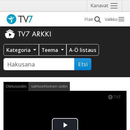
Näytä
Kanavat
valikko
Valikko
Kategoria
Teema
A-Ö listaus
Etsi
Oletussoitin
Vaihtoehtoinen soitin