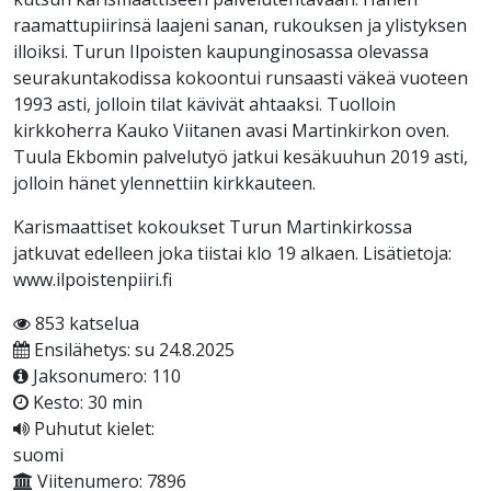
raamattupiirinsä laajeni sanan, rukouksen ja ylistyksen
illoiksi. Turun Ilpoisten kaupunginosassa olevassa
seurakuntakodissa kokoontui runsaasti väkeä vuoteen
1993 asti, jolloin tilat kävivät ahtaaksi. Tuolloin
kirkkoherra Kauko Viitanen avasi Martinkirkon oven.
Tuula Ekbomin palvelutyö jatkui kesäkuuhun 2019 asti,
jolloin hänet ylennettiin kirkkauteen.
Karismaattiset kokoukset Turun Martinkirkossa
jatkuvat edelleen joka tiistai klo 19 alkaen. Lisätietoja:
www.ilpoistenpiiri.fi
853 katselua
Ensilähetys: su 24.8.2025
Jaksonumero: 110
Kesto: 30 min
Puhutut kielet:
suomi
Viitenumero: 7896