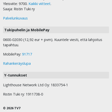
Yleisviite: 9700.
Kaikki viitteet
.
Saaja: Ristin Tuki ry
Palvelunkuvaus
Tukipuhelin ja MobilePay
0600-02030 (12,92 eur + pvm). Kuuntele viesti, että lahjoitus
tapahtuu.
MobilePay:
91717
Rahankeräyslupa
Y-tunnukset
Lighthouse Network Ltd Oy: 1833754-1
Ristin Tuki ry: 1911738-0
© 2026 TV7