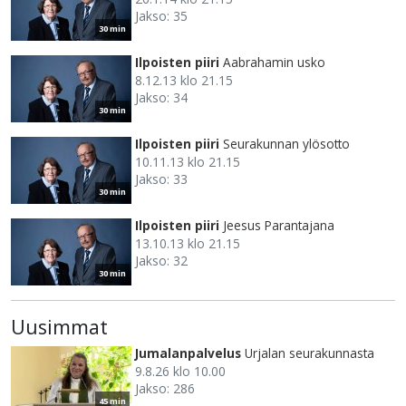
Jakso: 35
30 min
Ilpoisten piiri
Aabrahamin usko
8.12.13 klo 21.15
Jakso: 34
30 min
Ilpoisten piiri
Seurakunnan ylösotto
10.11.13 klo 21.15
Jakso: 33
30 min
Ilpoisten piiri
Jeesus Parantajana
13.10.13 klo 21.15
Jakso: 32
30 min
Uusimmat
Jumalanpalvelus
Urjalan seurakunnasta
9.8.26 klo 10.00
Jakso: 286
45 min