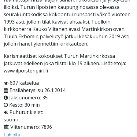
illoiksi. Turun Ilpoisten kaupunginosassa olevassa
seurakuntakodissa kokoontui runsaasti väkeä vuoteen
1993 asti, jolloin tilat kävivät ahtaaksi. Tuolloin
kirkkoherra Kauko Viitanen avasi Martinkirkon oven.
Tuula Ekbomin palvelutyö jatkui kesäkuuhun 2019 asti,
jolloin hänet ylennettiin kirkkauteen.
Karismaattiset kokoukset Turun Martinkirkossa
jatkuvat edelleen joka tiistai klo 19 alkaen. Lisätietoja:
www.ilpoistenpiiri.fi
607 katselua
Ensilähetys: su 26.1.2014
Jaksonumero: 35
Kesto: 30 min
Puhutut kielet:
suomi
Viitenumero: 7896
Lahjoita