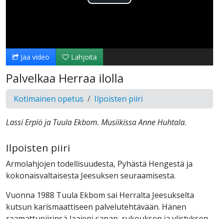
Toista
Video
Jaa video
Lahjoita
Palvelkaa Herraa ilolla
Kotimainen opetus
Ilpoisten piiri
Lassi Erpiö ja Tuula Ekbom. Musiikissa Anne Huhtala.
Ilpoisten piiri
Armolahjojen todellisuudesta, Pyhästä Hengestä ja
kokonaisvaltaisesta Jeesuksen seuraamisesta.
Vuonna 1988 Tuula Ekbom sai Herralta Jeesukselta
kutsun karismaattiseen palvelutehtävään. Hänen
raamattupiirinsä laajeni sanan, rukouksen ja ylistyksen