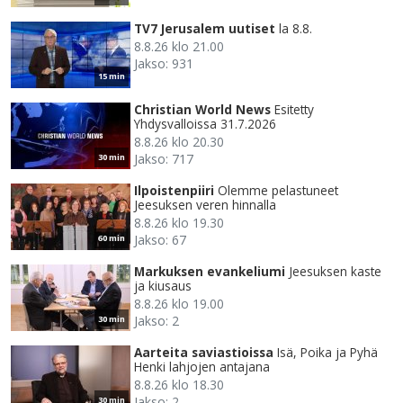
TV7 Jerusalem uutiset
la 8.8.
8.8.26 klo 21.00
Jakso: 931
15 min
Christian World News
Esitetty
Yhdysvalloissa 31.7.2026
8.8.26 klo 20.30
Jakso: 717
30 min
Ilpoistenpiiri
Olemme pelastuneet
Jeesuksen veren hinnalla
8.8.26 klo 19.30
Jakso: 67
60 min
Markuksen evankeliumi
Jeesuksen kaste
ja kiusaus
8.8.26 klo 19.00
Jakso: 2
30 min
Aarteita saviastioissa
Isä, Poika ja Pyhä
Henki lahjojen antajana
8.8.26 klo 18.30
Jakso: 2
30 min