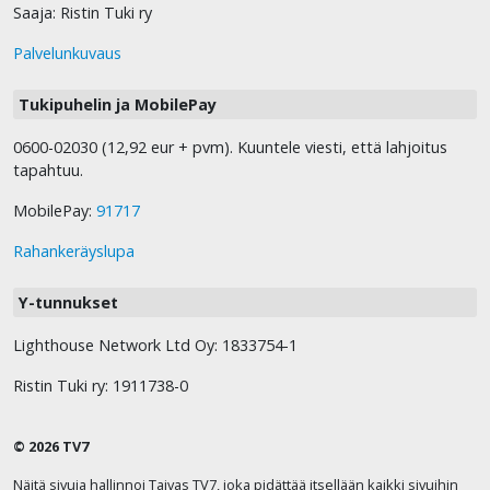
Saaja: Ristin Tuki ry
Palvelunkuvaus
Tukipuhelin ja MobilePay
0600-02030 (12,92 eur + pvm). Kuuntele viesti, että lahjoitus
tapahtuu.
MobilePay:
91717
Rahankeräyslupa
Y-tunnukset
Lighthouse Network Ltd Oy: 1833754-1
Ristin Tuki ry: 1911738-0
© 2026 TV7
Näitä sivuja hallinnoi Taivas TV7, joka pidättää itsellään kaikki sivuihin