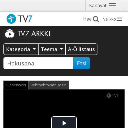
Näytä
Kanavat
valikko
Valikko
Kategoria
Teema
A-Ö listaus
Etsi
Oletussoitin
Vaihtoehtoinen soitin