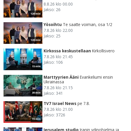
8.8.26 klo 00.00
Jakso: 26
120 min
Yösoihtu
Te saatte voiman, osa 1/2
7.8.26 klo 22.00
Jakso: 25
120 min
Kirkossa keskustellaan
Kirkollisvero
7.8.26 klo 21.45
Jakso: 106
15 min
Marttyyrien Ääni
Evankeliumi ensin
Ukrainassa
7.8.26 klo 21.15
Jakso: 341
30 min
TV7 Israel News
pe 7.8.
7.8.26 klo 21.00
Jakso: 3726
15 min
Jerusalem studio
Iranin ydinohjelma ja