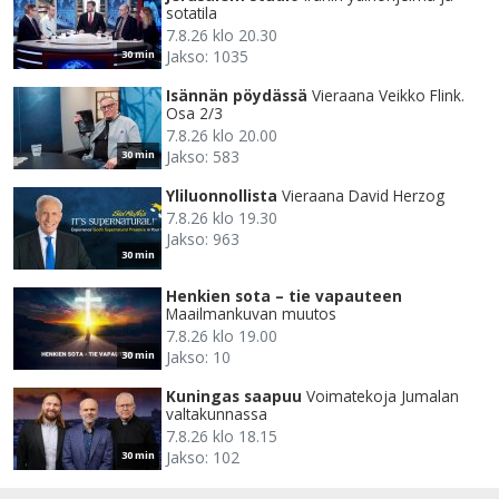
sotatila
7.8.26 klo 20.30
Jakso: 1035
30 min
Isännän pöydässä
Vieraana Veikko Flink.
Osa 2/3
7.8.26 klo 20.00
Jakso: 583
30 min
Yliluonnollista
Vieraana David Herzog
7.8.26 klo 19.30
Jakso: 963
30 min
Henkien sota – tie vapauteen
Maailmankuvan muutos
7.8.26 klo 19.00
Jakso: 10
30 min
Kuningas saapuu
Voimatekoja Jumalan
valtakunnassa
7.8.26 klo 18.15
Jakso: 102
30 min