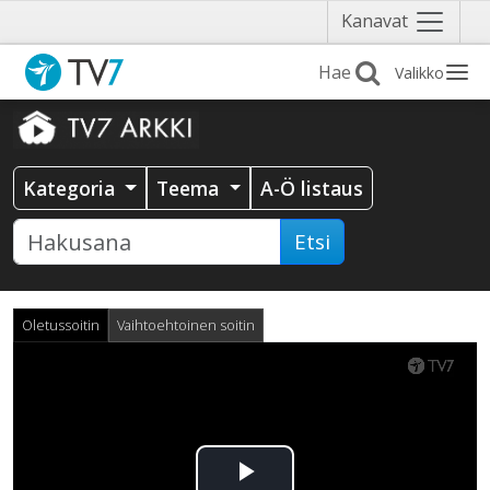
Näytä
Kanavat
valikko
Valikko
Kategoria
Teema
A-Ö listaus
Etsi
Oletussoitin
Vaihtoehtoinen soitin