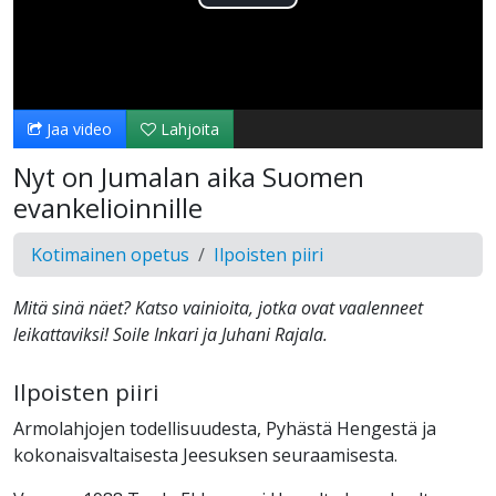
Toista
Video
Jaa video
Lahjoita
Nyt on Jumalan aika Suomen
evankelioinnille
Kotimainen opetus
Ilpoisten piiri
Mitä sinä näet? Katso vainioita, jotka ovat vaalenneet
leikattaviksi! Soile Inkari ja Juhani Rajala.
Ilpoisten piiri
Armolahjojen todellisuudesta, Pyhästä Hengestä ja
kokonaisvaltaisesta Jeesuksen seuraamisesta.