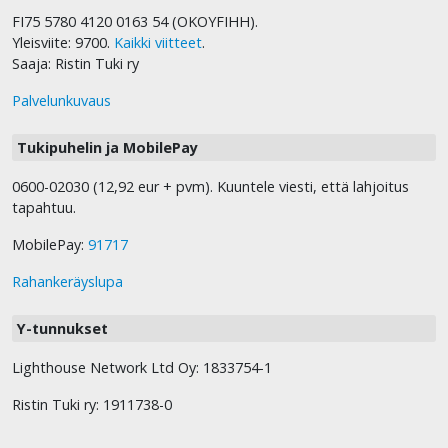
FI75 5780 4120 0163 54 (OKOYFIHH).
Yleisviite: 9700.
Kaikki viitteet
.
Saaja: Ristin Tuki ry
Palvelunkuvaus
Tukipuhelin ja MobilePay
0600-02030 (12,92 eur + pvm). Kuuntele viesti, että lahjoitus
tapahtuu.
MobilePay:
91717
Rahankeräyslupa
Y-tunnukset
Lighthouse Network Ltd Oy: 1833754-1
Ristin Tuki ry: 1911738-0