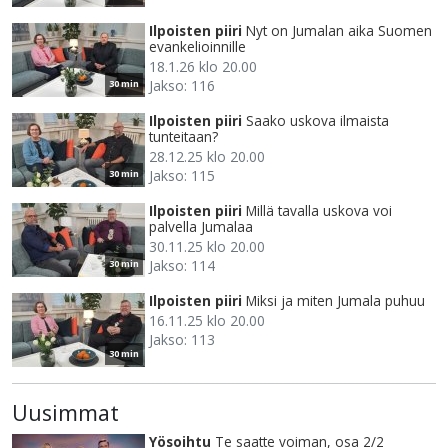
Ilpoisten piiri
Nyt on Jumalan aika Suomen
evankelioinnille
18.1.26 klo 20.00
Jakso: 116
30 min
Ilpoisten piiri
Saako uskova ilmaista
tunteitaan?
28.12.25 klo 20.00
Jakso: 115
30 min
Ilpoisten piiri
Millä tavalla uskova voi
palvella Jumalaa
30.11.25 klo 20.00
Jakso: 114
30 min
Ilpoisten piiri
Miksi ja miten Jumala puhuu
16.11.25 klo 20.00
Jakso: 113
30 min
Uusimmat
Yösoihtu
Te saatte voiman, osa 2/2