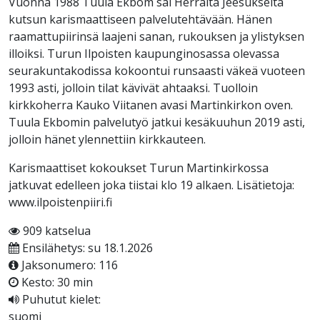
Vuonna 1988 Tuula Ekbom sai Herralta Jeesukselta
kutsun karismaattiseen palvelutehtävään. Hänen
raamattupiirinsä laajeni sanan, rukouksen ja ylistyksen
illoiksi. Turun Ilpoisten kaupunginosassa olevassa
seurakuntakodissa kokoontui runsaasti väkeä vuoteen
1993 asti, jolloin tilat kävivät ahtaaksi. Tuolloin
kirkkoherra Kauko Viitanen avasi Martinkirkon oven.
Tuula Ekbomin palvelutyö jatkui kesäkuuhun 2019 asti,
jolloin hänet ylennettiin kirkkauteen.
Karismaattiset kokoukset Turun Martinkirkossa
jatkuvat edelleen joka tiistai klo 19 alkaen. Lisätietoja:
www.ilpoistenpiiri.fi
909 katselua
Ensilähetys: su 18.1.2026
Jaksonumero: 116
Kesto: 30 min
Puhutut kielet:
suomi