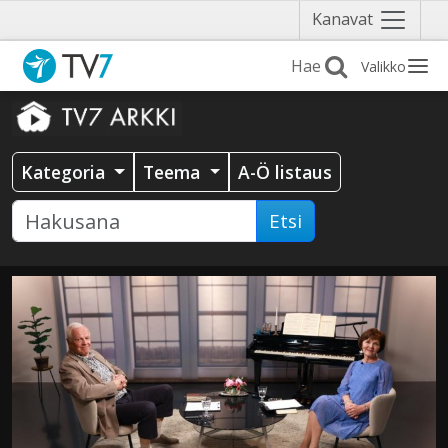
Näytä
Kanavat
valikko
Valikko
Kategoria
Teema
A-Ö listaus
Etsi