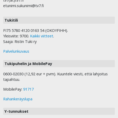
tv7(at)tv7.fi
etunimi.sukunimi@tv7.fi
Tukitili
FI75 5780 4120 0163 54 (OKOYFIHH).
Yleisviite: 9700.
Kaikki viitteet
.
Saaja: Ristin Tuki ry
Palvelunkuvaus
Tukipuhelin ja MobilePay
0600-02030 (12,92 eur + pvm). Kuuntele viesti, että lahjoitus
tapahtuu.
MobilePay:
91717
Rahankeräyslupa
Y-tunnukset