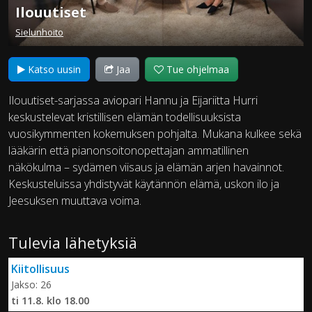
Ilouutiset
Sielunhoito
Katso uusin
Jaa
Tue ohjelmaa
Ilouutiset-sarjassa aviopari Hannu ja Eijariitta Hurri
keskustelevat kristillisen elämän todellisuuksista
vuosikymmenten kokemuksen pohjalta. Mukana kulkee sekä
lääkärin että pianonsoitonopettajan ammatillinen
näkökulma – sydämen viisaus ja elämän arjen havainnot.
Keskusteluissa yhdistyvät käytännön elämä, uskon ilo ja
Jeesuksen muuttava voima.
Tulevia lähetyksiä
Kiitollisuus
Jakso: 26
ti 11.8. klo 18.00