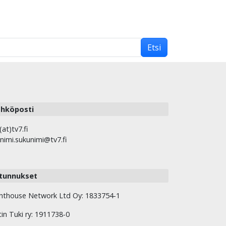
Etsi
hköposti
(at)tv7.fi
nimi.sukunimi@tv7.fi
tunnukset
hthouse Network Ltd Oy: 1833754-1
tin Tuki ry: 1911738-0