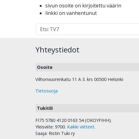
sivun osoite on kirjoitettu väärin
linkki on vanhentunut
Hakutulokset
haulle:
Yhteystiedot
Osoite
Vilhonvuorenkatu 11 A 3. krs 00500 Helsinki
Tietosuoja
Tukitili
FI75 5780 4120 0163 54 (OKOYFIHH).
Yleisviite: 9700.
Kaikki viitteet
.
Saaja: Ristin Tuki ry