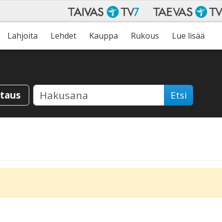
Lahjoita
Lehdet
Kauppa
Rukous
Lue lisää
staus
Etsi