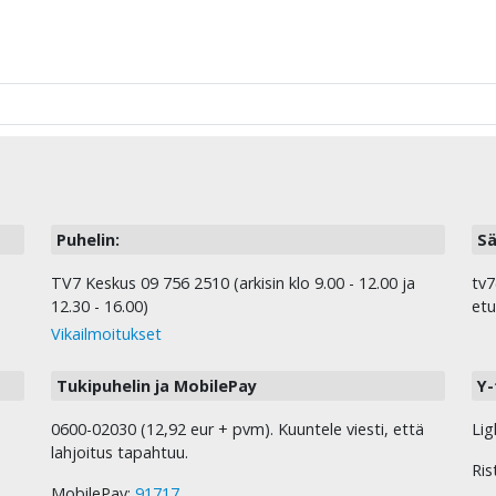
Puhelin:
Sä
TV7 Keskus 09 756 2510 (arkisin klo 9.00 - 12.00 ja
tv7
12.30 - 16.00)
etu
Vikailmoitukset
Tukipuhelin ja MobilePay
Y-
0600-02030 (12,92 eur + pvm). Kuuntele viesti, että
Lig
lahjoitus tapahtuu.
Ris
MobilePay:
91717