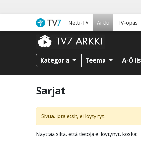
Netti-TV
Arkki
TV-opas
Kategoria
Teema
A-Ö li
Sarjat
Sivua, jota etsit, ei löytynyt.
Näyttää siltä, että tietoja ei löytynyt, koska: