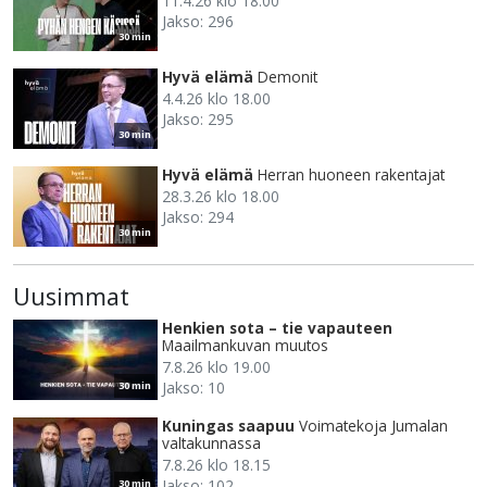
11.4.26 klo 18.00
Jakso: 296
30 min
Hyvä elämä
Demonit
4.4.26 klo 18.00
Jakso: 295
30 min
Hyvä elämä
Herran huoneen rakentajat
28.3.26 klo 18.00
Jakso: 294
30 min
Uusimmat
Henkien sota – tie vapauteen
Maailmankuvan muutos
7.8.26 klo 19.00
Jakso: 10
30 min
Kuningas saapuu
Voimatekoja Jumalan
valtakunnassa
7.8.26 klo 18.15
Jakso: 102
30 min