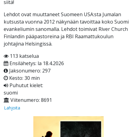
siitä!
Lehdot ovat muuttaneet Suomeen USA:sta Jumalan
kutsusta vuonna 2012 näkynään tavoittaa koko Suomi
evankeliumin sanomalla. Lehdot toimivat River Church
Finlandin pääpastoreina ja RBI Raamattukoulun
johtajina Helsingissä.
113 katselua
Ensilähetys: la 18.4.2026
Jaksonumero: 297
Kesto: 30 min
Puhutut kielet:
suomi
Viitenumero: 8691
Lahjoita