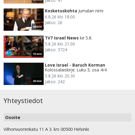
Jakso: 47
Kosketuskohta
Jumalan nimi
6.8.26 klo 18.00
Jakso: 26
30 min
TV7 Israel News
ke 5.8.
5.8.26 klo 21.00
Jakso: 3724
15 min
Love Israel - Baruch Korman
Kolossalaiskirje. Luku 3, osa 4/4
5.8.26 klo 20.30
Jakso: 242
30 min
Yhteystiedot
Osoite
Vilhonvuorenkatu 11 A 3. krs 00500 Helsinki