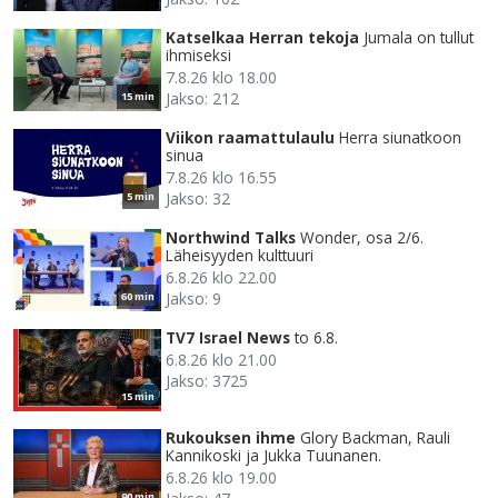
Katselkaa Herran tekoja
Jumala on tullut
ihmiseksi
7.8.26 klo 18.00
Jakso: 212
15 min
Viikon raamattulaulu
Herra siunatkoon
sinua
7.8.26 klo 16.55
Jakso: 32
5 min
Northwind Talks
Wonder, osa 2/6.
Läheisyyden kulttuuri
6.8.26 klo 22.00
Jakso: 9
60 min
TV7 Israel News
to 6.8.
6.8.26 klo 21.00
Jakso: 3725
15 min
Rukouksen ihme
Glory Backman, Rauli
Kannikoski ja Jukka Tuunanen.
6.8.26 klo 19.00
90 min