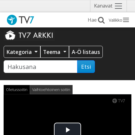
Näytä
Kanavat
valikko
Valikko
Kategoria
Teema
A-Ö listaus
Etsi
Oletussoitin
Vaihtoehtoinen soitin