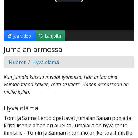
Toista
Video
Jaa video
Lahjoita
Jumalan armossa
Nuoret
Hyvä elämä
Kun Jumala kutsuu meidät työhönsä, Hän antaa aina
voiman tehdä kaiken, mitä se vaatii. Hänen armossaan on
meille kyllin.
Hyvä elämä
Tomi ja Sanna Lehto opettavat Jumalan Sanan pohjalta
kristillisen elämän eri alueilta. Jumalalla on hyvä tahto
ihmisille - Tomin ja Sannan intohimo on kertoa ihmisille