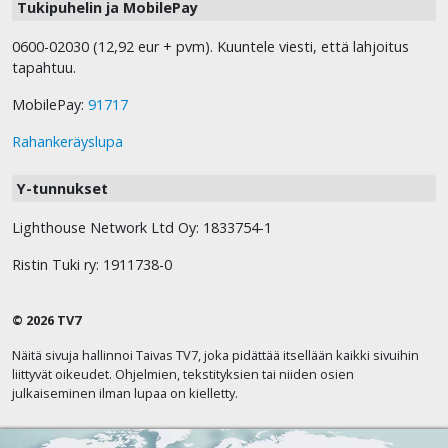
Tukipuhelin ja MobilePay
0600-02030 (12,92 eur + pvm). Kuuntele viesti, että lahjoitus
tapahtuu.
MobilePay:
91717
Rahankeräyslupa
Y-tunnukset
Lighthouse Network Ltd Oy: 1833754-1
Ristin Tuki ry: 1911738-0
© 2026 TV7
Näitä sivuja hallinnoi Taivas TV7, joka pidättää itsellään kaikki sivuihin
liittyvät oikeudet. Ohjelmien, tekstityksien tai niiden osien
julkaiseminen ilman lupaa on kielletty.