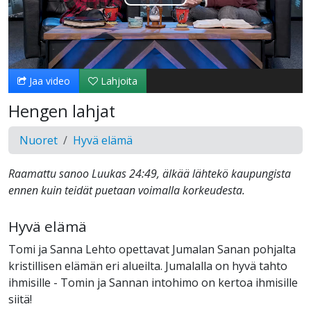
Toista
Video
Jaa video
Lahjoita
Hengen lahjat
Nuoret
Hyvä elämä
Raamattu sanoo Luukas 24:49, älkää lähtekö kaupungista
ennen kuin teidät puetaan voimalla korkeudesta.
Hyvä elämä
Tomi ja Sanna Lehto opettavat Jumalan Sanan pohjalta
kristillisen elämän eri alueilta. Jumalalla on hyvä tahto
ihmisille - Tomin ja Sannan intohimo on kertoa ihmisille
siitä!