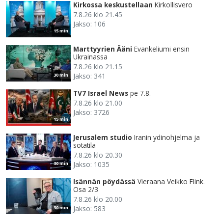
Kirkossa keskustellaan
Kirkollisvero
7.8.26 klo 21.45
Jakso: 106
15 min
Marttyyrien Ääni
Evankeliumi ensin
Ukrainassa
7.8.26 klo 21.15
Jakso: 341
30 min
TV7 Israel News
pe 7.8.
7.8.26 klo 21.00
Jakso: 3726
15 min
Jerusalem studio
Iranin ydinohjelma ja
sotatila
7.8.26 klo 20.30
Jakso: 1035
30 min
Isännän pöydässä
Vieraana Veikko Flink.
Osa 2/3
7.8.26 klo 20.00
Jakso: 583
30 min