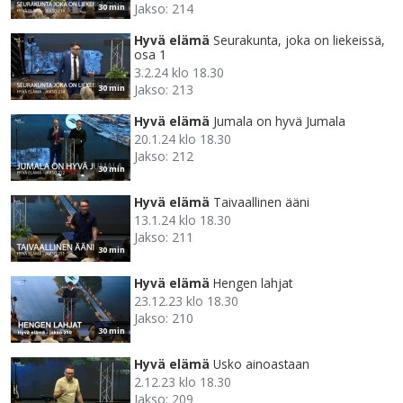
Jakso: 214
30 min
Hyvä elämä
Seurakunta, joka on liekeissä,
osa 1
3.2.24 klo 18.30
Jakso: 213
30 min
Hyvä elämä
Jumala on hyvä Jumala
20.1.24 klo 18.30
Jakso: 212
30 min
Hyvä elämä
Taivaallinen ääni
13.1.24 klo 18.30
Jakso: 211
30 min
Hyvä elämä
Hengen lahjat
23.12.23 klo 18.30
Jakso: 210
30 min
Hyvä elämä
Usko ainoastaan
2.12.23 klo 18.30
Jakso: 209