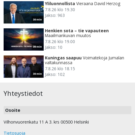
Yliluonnollista
Vieraana David Herzog
7.8.26 klo 19.30
Jakso: 963
30 min
Henkien sota – tie vapauteen
Maailmankuvan muutos
7.8.26 klo 19.00
Jakso: 10
30 min
Kuningas saapuu
Voimatekoja Jumalan
valtakunnassa
7.8.26 klo 18.15
Jakso: 102
30 min
Yhteystiedot
Osoite
Vilhonvuorenkatu 11 A 3. krs 00500 Helsinki
Tietosuoja