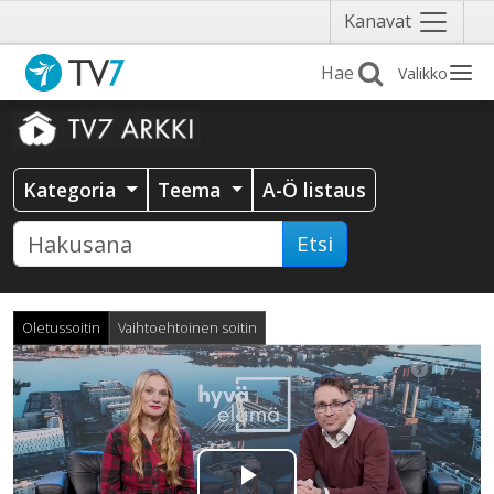
Näytä
Kanavat
valikko
Valikko
Kategoria
Teema
A-Ö listaus
Etsi
Oletussoitin
Vaihtoehtoinen soitin