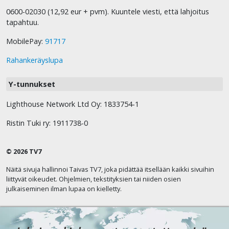
0600-02030 (12,92 eur + pvm). Kuuntele viesti, että lahjoitus
tapahtuu.
MobilePay:
91717
Rahankeräyslupa
Y-tunnukset
Lighthouse Network Ltd Oy: 1833754-1
Ristin Tuki ry: 1911738-0
© 2026 TV7
Näitä sivuja hallinnoi Taivas TV7, joka pidättää itsellään kaikki sivuihin
liittyvät oikeudet. Ohjelmien, tekstityksien tai niiden osien
julkaiseminen ilman lupaa on kielletty.