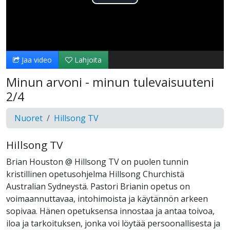
Toista
Video
Jaa video
Lahjoita
Minun arvoni - minun tulevaisuuteni
2/4
Nuoret
Hillsong TV
Hillsong TV
Brian Houston @ Hillsong TV on puolen tunnin
kristillinen opetusohjelma Hillsong Churchistä
Australian Sydneystä. Pastori Brianin opetus on
voimaannuttavaa, intohimoista ja käytännön arkeen
sopivaa. Hänen opetuksensa innostaa ja antaa toivoa,
iloa ja tarkoituksen, jonka voi löytää persoonallisesta ja