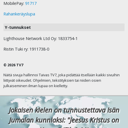
MobilePay:
91717
Rahankeräyslupa
Y-tunnukset
Lighthouse Network Ltd Oy: 1833754-1
Ristin Tuki ry: 1911738-0
© 2026 TV7
Näitä sivuja hallinnoi Taivas TV7, joka pidättää itsellään kaikki sivuihin
liittyvät oikeudet. Ohjelmien, tekstityksien tai niiden osien
julkaiseminen ilman lupaa on kielletty.
Jokaisen kielen on tunnustettava Isän
Jumalan kunniaksi: "Jeesus Kristus on