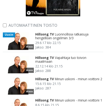
AUTOMAATTINEN TOISTO
Hillsong TV
Luonnollisia ratkaisuja
Uusin
hengellisiin ongelmiin 3/3
29.6.17 klo 22.15
Jakso: 384
30 min
Hillsong TV
Vapahtaja tuo toivon
maailmaan
22.12.14 klo 21.15
Jakso: 288
30 min
Hillsong TV
Minun uskoni - minun voittoni 2
15.6.15 klo 21.15
Jakso: 287
30 min
Hillsong TV
Minun uskoni - minun voittoni 1
8.6.15 klo 21.15