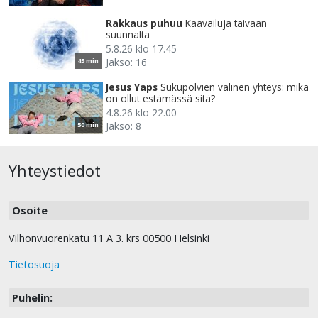
Rakkaus puhuu
Kaavailuja taivaan
suunnalta
5.8.26 klo 17.45
Jakso: 16
45 min
Jesus Yaps
Sukupolvien välinen yhteys: mikä
on ollut estämässä sitä?
4.8.26 klo 22.00
Jakso: 8
50 min
Yhteystiedot
Osoite
Vilhonvuorenkatu 11 A 3. krs 00500 Helsinki
Tietosuoja
Puhelin: