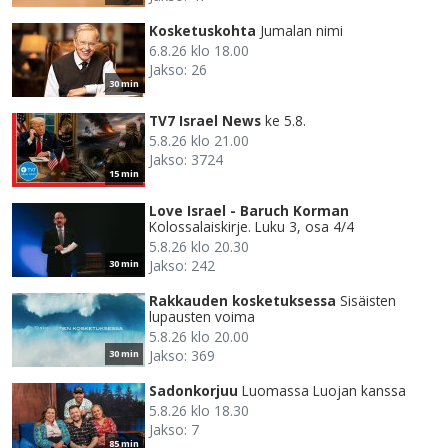
Kosketuskohta
Jumalan nimi
6.8.26 klo 18.00
Jakso: 26
30 min
TV7 Israel News
ke 5.8.
5.8.26 klo 21.00
Jakso: 3724
15 min
Love Israel - Baruch Korman
Kolossalaiskirje. Luku 3, osa 4/4
5.8.26 klo 20.30
Jakso: 242
30 min
Rakkauden kosketuksessa
Sisäisten
lupausten voima
5.8.26 klo 20.00
Jakso: 369
30 min
Sadonkorjuu
Luomassa Luojan kanssa
5.8.26 klo 18.30
Jakso: 7
85 min