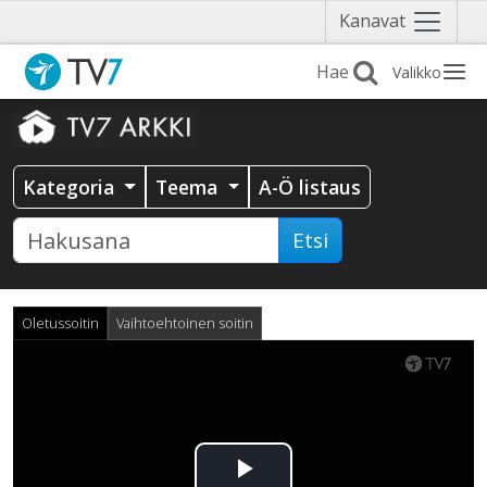
Näytä
Kanavat
valikko
Valikko
Kategoria
Teema
A-Ö listaus
Etsi
Oletussoitin
Vaihtoehtoinen soitin