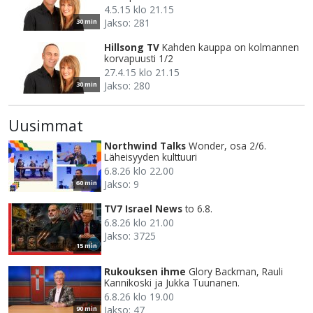
4.5.15 klo 21.15
Jakso: 281
30 min
Hillsong TV
Kahden kauppa on kolmannen
korvapuusti 1/2
27.4.15 klo 21.15
Jakso: 280
30 min
Uusimmat
Northwind Talks
Wonder, osa 2/6.
Läheisyyden kulttuuri
6.8.26 klo 22.00
Jakso: 9
60 min
TV7 Israel News
to 6.8.
6.8.26 klo 21.00
Jakso: 3725
15 min
Rukouksen ihme
Glory Backman, Rauli
Kannikoski ja Jukka Tuunanen.
6.8.26 klo 19.00
Jakso: 47
90 min