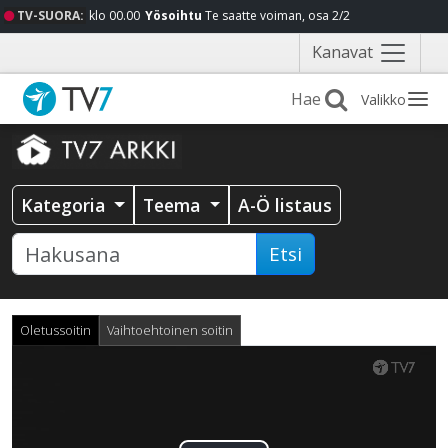
TV-SUORA:
klo 00.00
Yösoihtu
Te saatte voiman, osa 2/2
Näytä
Kanavat
valikko
Valikko
Kategoria
Teema
A-Ö listaus
Etsi
Oletussoitin
Vaihtoehtoinen soitin