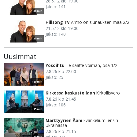
28.5.12 klo 19.00
Jakso: 141
30 min
Hillsong TV
Armo on siunauksen maa 2/2
21.5.12 klo 19.00
Jakso: 140
30 min
Uusimmat
Yösoihtu
Te saatte voiman, osa 1/2
7.8.26 klo 22.00
Jakso: 25
120 min
Kirkossa keskustellaan
Kirkollisvero
7.8.26 klo 21.45
Jakso: 106
15 min
Marttyyrien Ääni
Evankeliumi ensin
Ukrainassa
7.8.26 klo 21.15
30 min