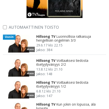
AUTOMAATTINEN TOISTO
Hillsong TV
Luonnollisia ratkaisuja
Uusin
hengellisiin ongelmiin 3/3
29.6.17 klo 22.15
Jakso: 384
30 min
Hillsong TV
Voittaaksesi tiedosta
itsetyytyväisyys 2/2
13.8.12 klo 21.10
Jakso: 148
30 min
Hillsong TV
Voittaaksesi tiedosta
itsetyytyväisyys 1/2
6.8.12 klo 21.10
Jakso: 147
30 min
Hillsong TV
Kun jokin on lopussa, älä
luovuta