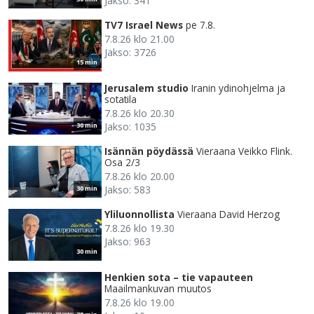
Jakso: 341
TV7 Israel News
pe 7.8.
7.8.26 klo 21.00
Jakso: 3726
15 min
Jerusalem studio
Iranin ydinohjelma ja
sotatila
7.8.26 klo 20.30
Jakso: 1035
30 min
Isännän pöydässä
Vieraana Veikko Flink.
Osa 2/3
7.8.26 klo 20.00
Jakso: 583
30 min
Yliluonnollista
Vieraana David Herzog
7.8.26 klo 19.30
Jakso: 963
30 min
Henkien sota – tie vapauteen
Maailmankuvan muutos
7.8.26 klo 19.00