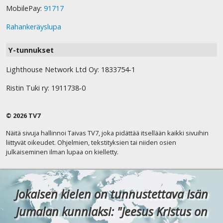
MobilePay:
91717
Rahankeräyslupa
Y-tunnukset
Lighthouse Network Ltd Oy: 1833754-1
Ristin Tuki ry: 1911738-0
© 2026 TV7
Näitä sivuja hallinnoi Taivas TV7, joka pidättää itsellään kaikki sivuihin
liittyvät oikeudet. Ohjelmien, tekstityksien tai niiden osien
julkaiseminen ilman lupaa on kielletty.
Jokaisen kielen on tunnustettava Isän
Jumalan kunniaksi: "Jeesus Kristus on