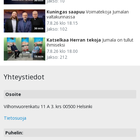
Jakso: 10
30 min
Kuningas saapuu
Voimatekoja Jumalan
valtakunnassa
7.8.26 klo 18.15
Jakso: 102
30 min
Katselkaa Herran tekoja
Jumala on tullut
ihmiseksi
7.8.26 klo 18.00
Jakso: 212
15 min
Yhteystiedot
Osoite
Vilhonvuorenkatu 11 A 3. krs 00500 Helsinki
Tietosuoja
Puhelin: