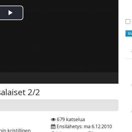
Toista
Video
U
alaiset 2/2
679 katselua
Ensilähetys: ma 6.12.2010
n kristillinen