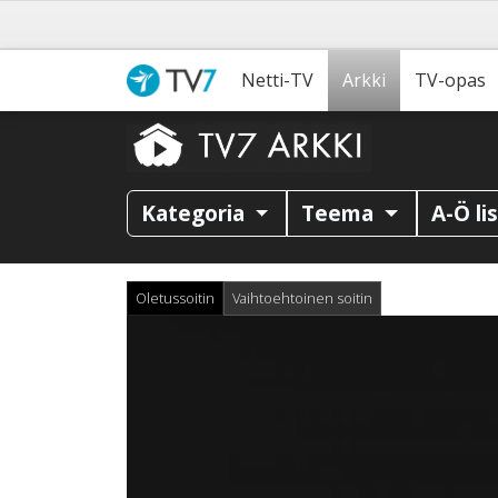
Netti-TV
Arkki
TV-opas
Kategoria
Teema
A-Ö li
Oletussoitin
Vaihtoehtoinen soitin