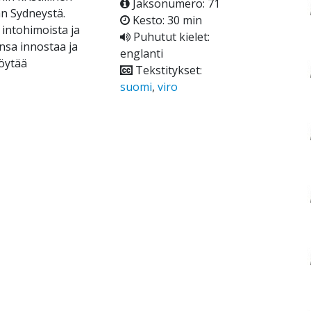
Jaksonumero: 71
an Sydneystä.
Kesto: 30 min
intohimoista ja
Puhutut kielet:
sa innostaa ja
englanti
löytää
Tekstitykset:
suomi
,
viro