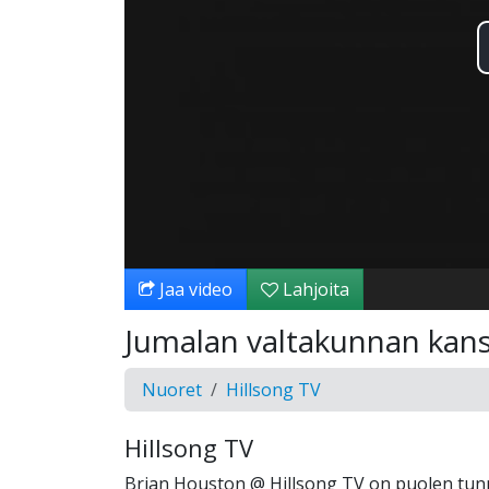
Jaa video
Lahjoita
Jumalan valtakunnan kans
Nuoret
Hillsong TV
Hillsong TV
Brian Houston @ Hillsong TV on puolen tunni