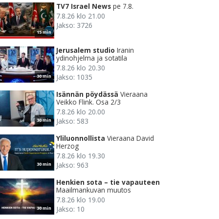
TV7 Israel News
pe 7.8.
7.8.26 klo 21.00
Jakso: 3726
15 min
Jerusalem studio
Iranin
ydinohjelma ja sotatila
7.8.26 klo 20.30
Jakso: 1035
30 min
Isännän pöydässä
Vieraana
Veikko Flink. Osa 2/3
7.8.26 klo 20.00
Jakso: 583
30 min
Yliluonnollista
Vieraana David
Herzog
7.8.26 klo 19.30
Jakso: 963
30 min
Henkien sota – tie vapauteen
Maailmankuvan muutos
7.8.26 klo 19.00
Jakso: 10
30 min