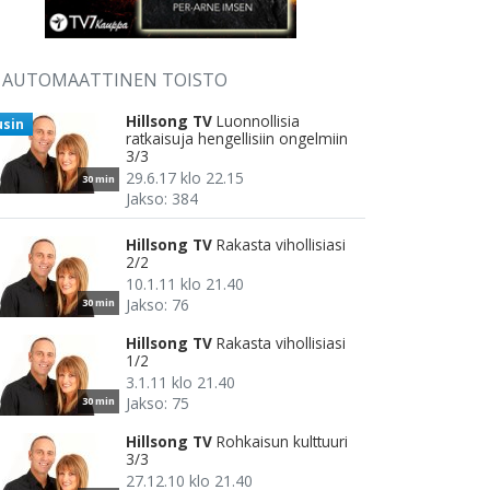
AUTOMAATTINEN TOISTO
Hillsong TV
Luonnollisia
usin
ratkaisuja hengellisiin ongelmiin
3/3
29.6.17 klo 22.15
30 min
Jakso: 384
Hillsong TV
Rakasta vihollisiasi
2/2
10.1.11 klo 21.40
Jakso: 76
30 min
Hillsong TV
Rakasta vihollisiasi
1/2
3.1.11 klo 21.40
Jakso: 75
30 min
Hillsong TV
Rohkaisun kulttuuri
3/3
27.12.10 klo 21.40