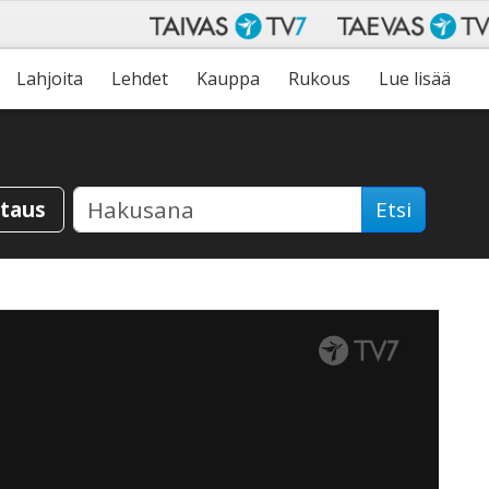
Lahjoita
Lehdet
Kauppa
Rukous
Lue lisää
staus
Etsi