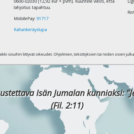
0600-02030 (12,92 eur + pvm). Kuuntele viesti, että
Lig
lahjoitus tapahtuu.
Ris
MobilePay:
91717
Rahankeräyslupa
kaikki sivuihin liittyvät oikeudet. Ohjelmien, tekstityksien tai niiden osien jul
ustettava Isän Jumalan kunniaksi: "J
(Fil. 2:11)