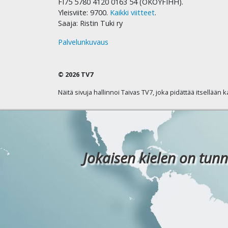
FI75 5780 4120 0163 54 (OKOYFIHH).
Yleisviite: 9700.
Kaikki viitteet
.
Saaja: Ristin Tuki ry
Palvelunkuvaus
© 2026 TV7
Näitä sivuja hallinnoi Taivas TV7, joka pidättää itsellään 
Jokaisen kielen on tunn