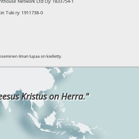
hthouse Network Ltd Oy: 1833754-1
tin Tuki ry: 1911738-0
kaiseminen ilman lupaa on kielletty.
eesus Kristus on Herra."