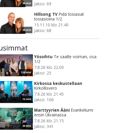
Jakso: 69
30 min
Hillsong TV
Pidä tosiasiat
tosiasioina 1/2
15.11.10 klo 21.40
Jakso: 68
30 min
usimmat
Yösoihtu
Te saatte voiman, osa
1/2
7.8.26 klo 22.00
Jakso: 25
120 min
Kirkossa keskustellaan
Kirkollisvero
7.8.26 klo 21.45
Jakso: 106
15 min
Marttyyrien Ääni
Evankeliumi
ensin Ukrainassa
7.8.26 klo 21.15
Jakso: 341
30 min